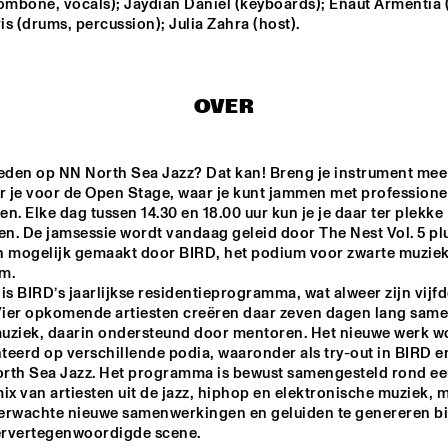
ombone, vocals); Jaydian Daniel (keyboards); Eñaut Armentia (
s (drums, percussion); Julia Zahra (host).
NORTH SEA JAZZ 
JORIS ROELOFS R
COMPOSITION 
FLAG
PROJECT 2026: BEN 
VAN GELDER
OVER
TOMEKA REID 
PIERRE 
QUARTET
COURBOIS 
3GEN3
reden op NN North Sea Jazz? Dat kan! Breng je instrument mee 
IBA SOKOTO
DEEJAY 
r je voor de Open Stage, waar je kunt jammen met professionel
n. Elke dag tussen 14.30 en 18.00 uur kun je je daar ter plekke 
en. De jamsessie wordt vandaag geleid door The Nest Vol. 5 plu
n mogelijk gemaakt door BIRD, het podium voor zwarte muziek 
. 

15:30
16:00
16:30
17:00
17:30
18:00
18:30
1
is BIRD’s jaarlijkse residentieprogramma, wat alweer zijn vijfde
 Vier opkomende artiesten creëren daar zeven dagen lang same
KC JAZZ BIG 
BENJAMIN 
BAND 
HERMAN TRIO 
uziek, daarin ondersteund door mentoren. Het nieuwe werk wo
FEATURING 
WITH BIGYUKI
eerd op verschillende podia, waaronder als try-out in BIRD en
NICOLE MCCABE 
AND JON 
rth Sea Jazz. Het programma is bewust samengesteld rond ee
HATAMIYA
 TIN
ix van artiesten uit de jazz, hiphop en elektronische muziek, me
erwachte nieuwe samenwerkingen en geluiden te genereren bi
rvertegenwoordigde scene.