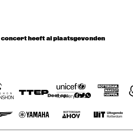
PATRICIA 
BLACK 
BRENNAN 
THOUGHT: 
DOWNBEAT 
SCHOOL OF 
BLINDFOLD 
THOUGHT
TEST
THE NEST VOL. 5
t concert heeft al plaatsgevonden
IDRYS KAI
FRIED FRIENDS 
5TET
JEFF SOLO
EZRI JA
Deel op: