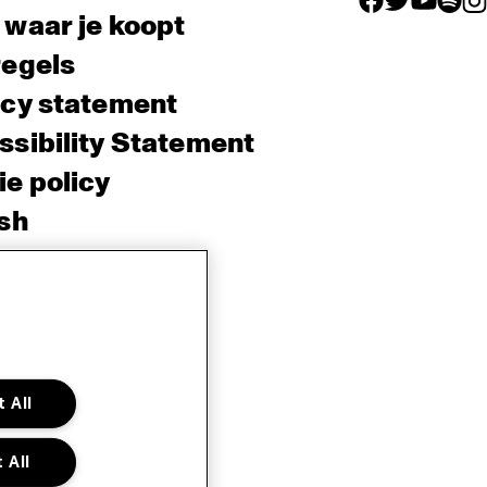
 waar je koopt
regels
acy statement
sibility Statement
e policy
sh
 All
 All