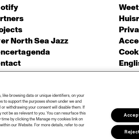
otify
Weet
rtners
Huis
ojects
Priv
er North Sea Jazz
Acces
ncertagenda
Cooki
ntact
Engli
rs
like browsing data or unique identifiers, on your
ies to support the purposes shown under we and
 or withdrawing your consent will disable them. If
not be as relevant to you. You can resurface this
Accept
 time by clicking the Manage my cookies link on
within our Website. For more details, refer to our
Reject