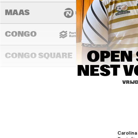
MAAS
CONGO
OPEN 
CONGO SQUARE
NEST V
14:00
14:30
15:00
VRIJD
DARLING
MURRAY
Carolina