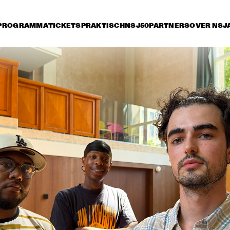
PROGRAMMA
TICKETS
PRAKTISCH
NSJ50
PARTNERS
OVER NSJ
rijdag 10 juli
zaterdag 11 juli
zondag 12 juli
15:30
16:00
16:30
17:00
17:30
18:00
18:30
1
NSJ
ARTIST IN 
50 
RESIDENCE: 
FIL
CÉCILE MCLORIN 
M
SALVANT 'OH 
SNAP'
NSJ
PARADOX JAZZ 
GONZALO 
50 
ORCHESTRA & 
RUBALCABA, 
FIL
RANDAL CORSEN 
POTTER, LAR
M
GRENADIER &
HARLAND
JALEN NGONDA
DE LA SOUL