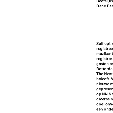
MADEIRA
Beets (tr
Dane Pari
MISSOURI
YENISEI
Zelf opt
AB
registree
TIGRIS
muzikante
registrer
gasten e
Rotterdam
14:00
14:30
15:00
The Nest 
beleeft.
nieuwe m
MISSISSIPPI
gepresent
op NN No
TIN
MISSISSIPPI 
diverse m
doel onv
TERRACE
een onde