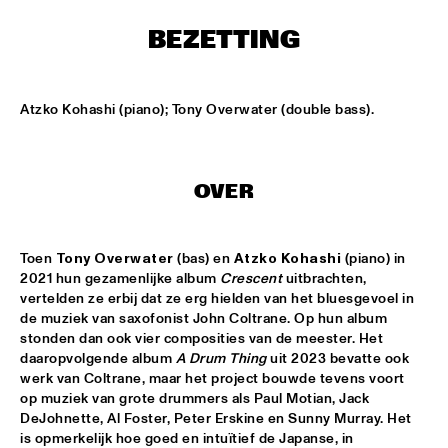
CONGO SQUARE
BEZETTING
CODARTS BIG BAND CONDUCTED BY ILJA REIJNGOUD FEAT. 
JAN VAN DUIKEREN
  •  
15:00
MISSISSIPPI 
Atzko Kohashi (piano); Tony Overwater (double bass).
JAMA
  •  
15:00
CODARTS TALENT STAGE
OVER
NON DE JUS & RITA LYNN
  •  
15:00
MISSISSIPPI TERRACE
Toen 
Tony Overwater
 (bas) en 
Atzko Kohashi
 (piano) in 
SANNE SANNE
  •  
15:15
2021 hun gezamenlijke album 
Crescent
 uitbrachten, 
YENISEI
vertelden ze erbij dat ze erg hielden van het bluesgevoel in 
de muziek van saxofonist John Coltrane. Op hun album 
JOE BONAMASSA & METROPOLE ORKEST CONDUCTED BY 
stonden dan ook vier composities van de meester. Het 
JULES BUCKLEY
  •  
15:30
daaropvolgende album 
A Drum Thing
 uit 2023 bevatte ook 
NILE
werk van Coltrane, maar het project bouwde tevens voort 
op muziek van grote drummers als Paul Motian, Jack 
SONG YI JEON NONET & SAMULNORI NEWDOT 
  •  
15:30
DeJohnette, Al Foster, Peter Erskine en Sunny Murray. Het 
is opmerkelijk hoe goed en intuïtief de Japanse, in 
MISSOURI