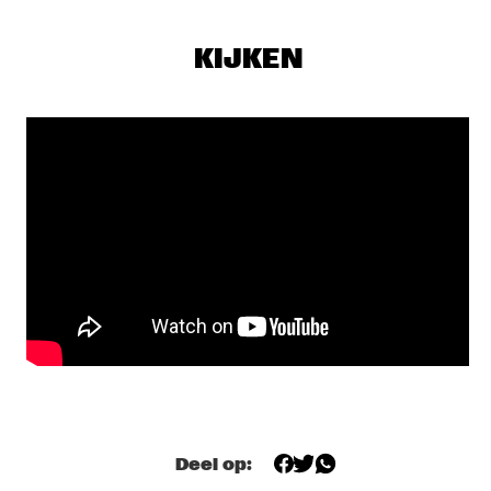
SEU JORGE
  •  
17:00
MAAS
KIJKEN
THE NEST VOL. 4
  •  
17:00
CENTRAL PARK STAGE 1
TONY OVERWATER & ATZKO KOHASHI
  •  
17:15
YENISEI
QUERALT LAHOZ
  •  
17:30
CONGO
AJA MONET
  •  
17:45
MURRAY
CORY WONG MEETS MATTEO MANCUSO
  •  
18:00
CENTRAL PARK STAGE 2
Deel op:
DANILO PÉREZ / JOHN PATITUCCI / ADAM CRUZ  