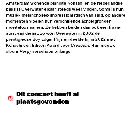
Amsterdam wonende pianiste Kohashi en de Nederlandse 
bassist Overwater elkaar steeds weer vinden. Soms is hun 
ALFREDO RODRIGUEZ QUINTET FEATURING SPECIAL GUEST 
muziek melancholiek-impressionistisch van aard, op andere 
PEDRITO MARTINEZ
  •  
15:45
momenten vloeien hun verschillende achtergronden 
HUDSON
moeiteloos samen. Ze hebben beiden dan ook een fraaie 
staat van dienst: zo won Overwater in 2002 de 
MANU WITH .MULTIBEAT ‘DE HERONTDEKKING VAN DE 
HEMEL’
  •  
15:45
prestigieuze Boy Edgar Prijs en deelde hij in 2022 met 
Kohashi een Edison Award voor 
Crescent
. Hun nieuwe 
MURRAY
album 
Porgy
 verscheen onlangs.
MRCY
  •  
15:45
CONGO
KEMS KRIOL
  •  
16:00
OPERATOR MUSIC CAFÉ
Dit concert heeft al 
CONVERSATION BENJAMIN HERMAN MEETS ADAM 
plaatsgevonden
O’FARRILL 
  •  
16:00
CENTRAL PARK STAGE 2
YUSU
  •  
16:00
TIGRIS