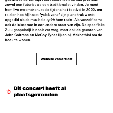
zowel een futurist als een traditionalist vinden. Je moet 
ALFREDO RODRIGUEZ QUINTET FEATURING SPECIAL GUEST 
hem live meemaken, zoals tijdens het festival in 2022, om 
PEDRITO MARTINEZ
  •  
15:45
te zien hoe hij haast fysiek vanaf zijn pianokruk wordt 
HUDSON
opgetild als de muzikale 
spirit
 hem raakt. Als vanzelf komt 
ook de luisteraar in een andere staat van zijn. De specifieke 
MANU WITH .MULTIBEAT ‘DE HERONTDEKKING VAN DE 
Zulu gospelstijl is nooit ver weg, maar ook de geesten van 
HEMEL’
  •  
15:45
John Coltrane en McCoy Tyner lijken bij Makhathini om de 
MURRAY
hoek te wonen.
MRCY
  •  
15:45
CONGO
Website van artiest
KEMS KRIOL
  •  
16:00
OPERATOR MUSIC CAFÉ
CONVERSATION BENJAMIN HERMAN MEETS ADAM 
O’FARRILL 
  •  
16:00
Dit concert heeft al 
CENTRAL PARK STAGE 2
plaatsgevonden
YUSU
  •  
16:00
TIGRIS