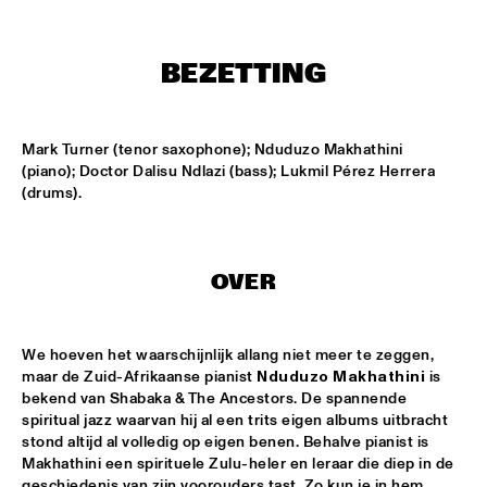
CONGO SQUARE
CODARTS BIG BAND CONDUCTED BY ILJA REIJNGOUD FEAT. 
BEZETTING
JAN VAN DUIKEREN
  •  
15:00
MISSISSIPPI 
JAMA
  •  
15:00
Mark Turner (tenor saxophone); Nduduzo Makhathini 
CODARTS TALENT STAGE
(piano); Doctor Dalisu Ndlazi (bass); Lukmil Pérez Herrera 
(drums).
NON DE JUS & RITA LYNN
  •  
15:00
MISSISSIPPI TERRACE
OVER
SANNE SANNE
  •  
15:15
YENISEI
We hoeven het waarschijnlijk allang niet meer te zeggen, 
JOE BONAMASSA & METROPOLE ORKEST CONDUCTED BY 
maar de Zuid-Afrikaanse pianist 
Nduduzo Makhathini
 is 
JULES BUCKLEY
  •  
15:30
bekend van Shabaka & The Ancestors. De spannende 
NILE
spiritual jazz waarvan hij al een trits eigen albums uitbracht 
stond altijd al volledig op eigen benen. Behalve pianist is 
SONG YI JEON NONET & SAMULNORI NEWDOT 
  •  
15:30
Makhathini een spirituele Zulu-heler en leraar die diep in de 
MISSOURI
geschiedenis van zijn voorouders tast. Zo kun je in hem 