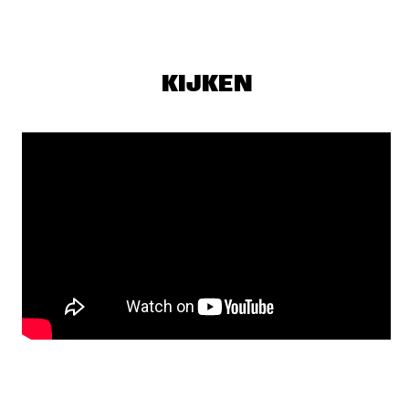
SEU JORGE
  •  
17:00
MAAS
THE NEST VOL. 4
  •  
17:00
KIJKEN
CENTRAL PARK STAGE 1
TONY OVERWATER & ATZKO KOHASHI
  •  
17:15
YENISEI
QUERALT LAHOZ
  •  
17:30
CONGO
AJA MONET
  •  
17:45
MURRAY
CORY WONG MEETS MATTEO MANCUSO
  •  
18:00
CENTRAL PARK STAGE 2
DANILO PÉREZ / JOHN PATITUCCI / ADAM CRUZ  