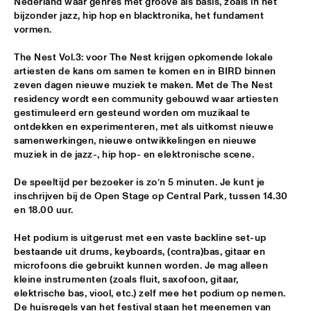
Nederland waar genres met groove als basis, zoals in het 
bijzonder jazz, hip hop en blacktronika, het fundament 
SHAI MAESTRO & JAZZ ORCHESTRA OF THE 
vormen.
CONCERTGEBOUW CONDUCTED BY JIM MCNEELY
  •  
15:30
HUDSON
The Nest Vol.3: voor The Nest krijgen opkomende lokale 
artiesten de kans om samen te komen en in BIRD binnen 
YORÀN VROOM GROUP OF FRIENDS
  •  
15:30
zeven dagen nieuwe muziek te maken. Met de The Nest 
MISSOURI
residency wordt een community gebouwd waar artiesten 
gestimuleerd ern gesteund worden om muzikaal te 
ELLA ZIRINA TRIO
  •  
15:45
ontdekken en experimenteren, met als uitkomst nieuwe 
samenwerkingen, nieuwe ontwikkelingen en nieuwe 
YENISEI
muziek in de jazz-, hip hop- en elektronische scene.
ANTON DE BRUIN
  •  
16:00
De speeltijd per bezoeker is zo’n 5 minuten. Je kunt je 
TIGRIS
inschrijven bij de Open Stage op Central Park, tussen 14.30 
en 18.00 uur.
BEHIND THE MUSIC OF EVERYTHING EVERWHERE ALL AT 
ONCE WITH IAN CHANG AND RAFIQ BHATIA (OF SON 
Het podium is uitgerust met een vaste backline set-up 
LUX)
  •  
16:00
bestaande uit drums, keyboards, (contra)bas, gitaar en 
CENTRAL PARK STAGE 1
microfoons die gebruikt kunnen worden. Je mag alleen 
kleine instrumenten (zoals fluit, saxofoon, gitaar, 
JIMETTA ROSE & THE VOICES OF CREATION
  •  
16:00
elektrische bas, viool, etc.) zelf mee het podium op nemen. 
CONGO
De huisregels van het festival staan het meenemen van 