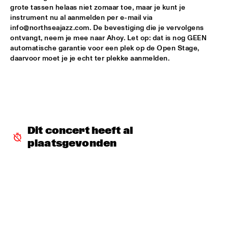
grote tassen helaas niet zomaar toe, maar je kunt je 
instrument nu al aanmelden per e-mail via 
VINCEN GARCIA QUINTET
  •  
16:00
info@northseajazz.com. De bevestiging die je vervolgens 
DARLING
ontvangt, neem je mee naar Ahoy. Let op: dat is nog GEEN 
automatische garantie voor een plek op de Open Stage, 
DARCY JAMES ARGUE'S SECRET SOCIETY
  •  
16:15
daarvoor moet je je echt ter plekke aanmelden.
MADEIRA
VICENTE AMIGO
  •  
16:15
AMAZON
OPEN STAGE SESSION WITH THE NEST VOL. 3 SUPPORTED 
Dit concert heeft al 
BY BIRD
  •  
16:45
CENTRAL PARK STAGE 2
plaatsgevonden
KARSU
  •  
16:45
MAAS
ARIN KESHISHI & MARMOUCHA ORCHESTRA
  •  
17:00
MISSISSIPPI 