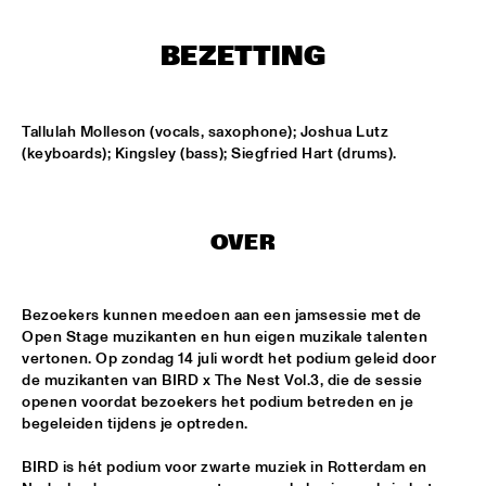
CENTRAL PARK STAGE 2
BEZETTING
BLUE FLAMINGO
  •  
15:00
MISSISSIPPI TERRACE
Tallulah Molleson (vocals, saxophone); Joshua Lutz 
LAS HIENAS
  •  
15:00
(keyboards); Kingsley (bass); Siegfried Hart (drums).
CODARTS TALENT STAGE
THE JAZZSCHOOL STUDIO BAND
  •  
15:00
MISSISSIPPI 
OVER
CEDRIC BURNSIDE
  •  
15:15
CONGO SQUARE
Bezoekers kunnen meedoen aan een jamsessie met de 
Open Stage muzikanten en hun eigen muzikale talenten 
CANDY DULFER WITH SPECIAL GUEST JONATHAN 
vertonen. Op zondag 14 juli wordt het podium geleid door 
BUTLER
  •  
15:30
de muzikanten van BIRD x The Nest Vol.3, die de sessie 
NILE
openen voordat bezoekers het podium betreden en je 
begeleiden tijdens je optreden.
GLIMLIP X YASPER
  •  
15:30
BIRD is hét podium voor zwarte muziek in Rotterdam en 
MURRAY