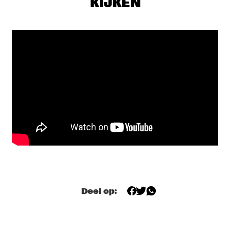
KIJKEN
CEDRIC BURNSIDE
  •  
17:00
CONGO SQUARE
GABRIËL NOERENS TRIO
  •  
17:00
CODARTS TALENT STAGE
BUTCHER BROWN
  •  
17:30
MURRAY
NICOLE MCCABE QUARTET
  •  
17:30
YENISEI
SYLVIE COURVOISIER CHIMAERA 
  •  
17:30
MISSOURI
CHRISTIAN MCBRIDE & JOSHUA REDMAN 
  •  
17:45
Deel op:
HUDSON
CORY HENRY
  •  
17:45