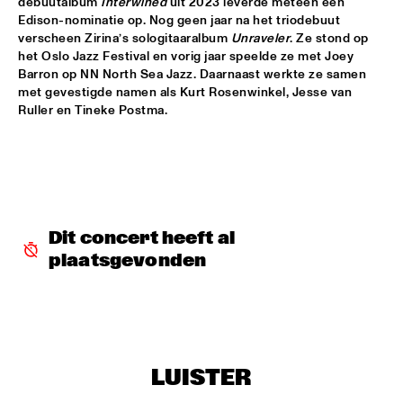
debuutalbum 
Interwined
 uit 2023 leverde meteen een 
Edison-nominatie op. Nog geen jaar na het triodebuut 
SHAI MAESTRO & JAZZ ORCHESTRA OF THE 
verscheen Zirina’s sologitaaralbum 
Unraveler
. Ze stond op 
CONCERTGEBOUW CONDUCTED BY JIM MCNEELY
  •  
15:30
het Oslo Jazz Festival en vorig jaar speelde ze met Joey 
HUDSON
Barron op NN North Sea Jazz. Daarnaast werkte ze samen 
met gevestigde namen als Kurt Rosenwinkel, Jesse van 
YORÀN VROOM GROUP OF FRIENDS
  •  
15:30
Ruller en Tineke Postma.
MISSOURI
ELLA ZIRINA TRIO
  •  
15:45
YENISEI
ANTON DE BRUIN
  •  
16:00
Dit concert heeft al 
TIGRIS
plaatsgevonden
BEHIND THE MUSIC OF EVERYTHING EVERWHERE ALL AT 
ONCE WITH IAN CHANG AND RAFIQ BHATIA (OF SON 
LUX)
  •  
16:00
CENTRAL PARK STAGE 1
JIMETTA ROSE & THE VOICES OF CREATION
  •  
16:00
LUISTER
CONGO