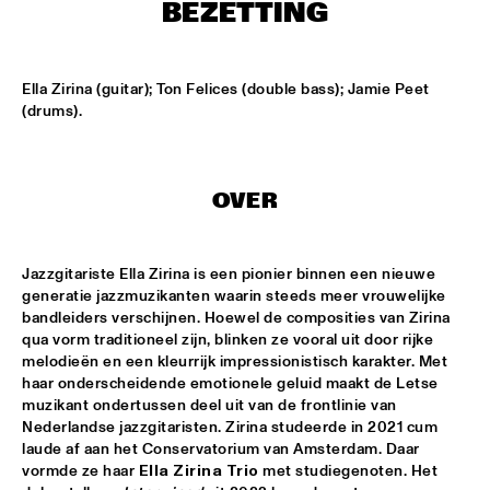
CENTRAL PARK STAGE 2
BEZETTING
BLUE FLAMINGO
  •  
15:00
MISSISSIPPI TERRACE
Ella Zirina (guitar); Ton Felices (double bass); Jamie Peet 
(drums).
LAS HIENAS
  •  
15:00
CODARTS TALENT STAGE
OVER
THE JAZZSCHOOL STUDIO BAND
  •  
15:00
MISSISSIPPI 
Jazzgitariste Ella Zirina is een pionier binnen een nieuwe 
CEDRIC BURNSIDE
  •  
15:15
generatie jazzmuzikanten waarin steeds meer vrouwelijke 
CONGO SQUARE
bandleiders verschijnen. Hoewel de composities van Zirina 
qua vorm traditioneel zijn, blinken ze vooral uit door rijke 
CANDY DULFER WITH SPECIAL GUEST JONATHAN 
melodieën en een kleurrijk impressionistisch karakter. Met 
BUTLER
  •  
15:30
haar onderscheidende emotionele geluid maakt de Letse 
NILE
muzikant ondertussen deel uit van de frontlinie van 
Nederlandse jazzgitaristen. Zirina studeerde in 2021 cum 
laude af aan het Conservatorium van Amsterdam. Daar 
GLIMLIP X YASPER
  •  
15:30
vormde ze haar 
Ella Zirina Trio
 met studiegenoten. Het 
MURRAY