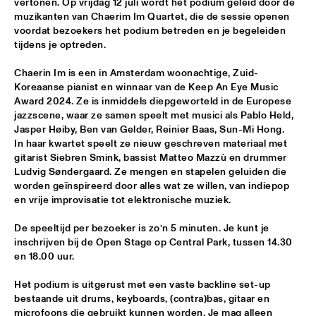
vertonen. Op vrijdag 12 juli wordt het podium geleid door de 
muzikanten van Chaerim Im Quartet, die de sessie openen 
POTTER/MEHLDAU/PATITUCCI/BLAKE
  •  
16:00
voordat bezoekers het podium betreden en je begeleiden 
HUDSON
tijdens je optreden. 
EMILY KING
  •  
16:00
Chaerin Im is een in Amsterdam woonachtige, Zuid-
Koreaanse pianist en winnaar van de Keep An Eye Music 
DARLING
Award 2024. Ze is inmiddels diepgeworteld in de Europese 
jazzscene, waar ze samen speelt met musici als Pablo Held, 
IDEMA/SERIERSE QUARTET
  •  
16:00
Jasper Høiby, Ben van Gelder, Reinier Baas, Sun-Mi Hong. 
YENISEI
In haar kwartet speelt ze nieuw geschreven materiaal met 
gitarist Siebren Smink, bassist Matteo Mazzù en drummer 
MSCCRUDEN
  •  
16:00
Ludvig Søndergaard. Ze mengen en stapelen geluiden die 
worden geïnspireerd door alles wat ze willen, van indiepop 
TIGRIS
en vrije improvisatie tot elektronische muziek.
THE NORTH SEA JAZZ CONVERSATION WITH PJ 
De speeltijd per bezoeker is zo’n 5 minuten. Je kunt je 
MORTON
  •  
16:00
inschrijven bij de Open Stage op Central Park, tussen 14.30 
CENTRAL PARK STAGE 1
en 18.00 uur. 
SHIRMA ROUSE & ORCHESTRA OF THE ROYAL 
NETHERLANDS AIR FORCE 'CELEBRATING ARETHA 
Het podium is uitgerust met een vaste backline set-up 
FRANKLIN'
  •  
16:00
bestaande uit drums, keyboards, (contra)bas, gitaar en 
NILE
microfoons die gebruikt kunnen worden. Je mag alleen 