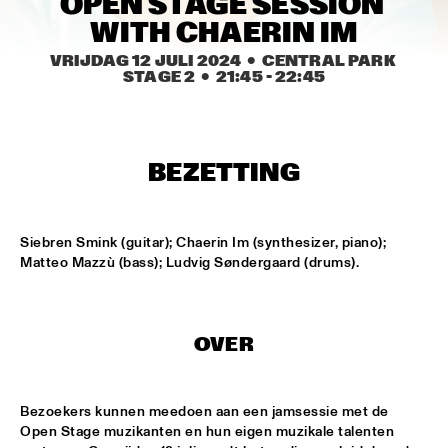
OPEN STAGE SESSION 
MISSISSIPPI TERRACE
WITH CHAERIN IM
ARTEZ BIG COLLECTIVE CONDUCTED BY JASPER LE 
VRIJDAG 12 JULI 2024
  •  CENTRAL PARK 
CLERCQ & PHILIPP RÜTTGERS
  •  
15:15
STAGE 2
  •  
21:45
 - 
22:45
MISSISSIPPI 
ALEXINE
  •  
15:15
CODARTS TALENT STAGE
BEZETTING
DATS IT BB
  •  
15:15
CENTRAL PARK STAGE 2
Siebren Smink (guitar); Chaerin Im (synthesizer, piano); 
Matteo Mazzù (bass); Ludvig Søndergaard (drums).
BVR FLAMENCO BIG BAND
  •  
15:30
MADEIRA
HARMONY'S BRASS BAND
  •  
15:45
OVER
CONGO SQUARE
IRREVERSIBLE ENTANGLEMENTS
  •  
15:45
Bezoekers kunnen meedoen aan een jamsessie met de 
Open Stage muzikanten en hun eigen muzikale talenten 
MISSOURI