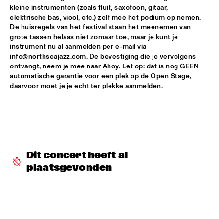
kleine instrumenten (zoals fluit, saxofoon, gitaar, 
CHIEF ADJUAH [FORMERLY CHRISTIAN SCOTT]
  •  
16:15
elektrische bas, viool, etc.) zelf mee het podium op nemen. 
De huisregels van het festival staan het meenemen van 
CONGO
grote tassen helaas niet zomaar toe, maar je kunt je 
instrument nu al aanmelden per e-mail via 
CORTO.ALTO
  •  
16:30
info@northseajazz.com. De bevestiging die je vervolgens 
MURRAY
ontvangt, neem je mee naar Ahoy. Let op: dat is nog GEEN 
automatische garantie voor een plek op de Open Stage, 
NSJ COMPOSITION PROJECT: TIJN WYBENGA WITH 
daarvoor moet je je echt ter plekke aanmelden.
SPECIAL GUESTS LIZZ WRIGHT AND AMBROSE AKINMUSIRE 
& THE METROPOLE ORKEST 
  •  
16:45
AMAZON
KINGA GLYK
  •  
17:00
MISSISSIPPI 
Dit concert heeft al 
OPEN STAGE SESSION WITH CHAERIN IM
  •  
17:15
plaatsgevonden
CENTRAL PARK STAGE 2
FIASCO
  •  
17:15
CODARTS TALENT STAGE