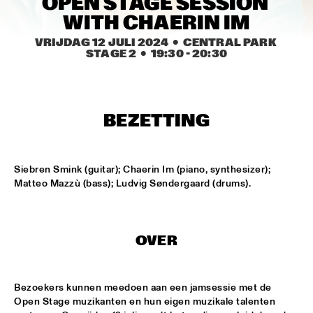
OPEN STAGE SESSION 
MISSISSIPPI TERRACE
WITH CHAERIN IM
ARTEZ BIG COLLECTIVE CONDUCTED BY JASPER LE 
VRIJDAG 12 JULI 2024
  •  CENTRAL PARK 
CLERCQ & PHILIPP RÜTTGERS
  •  
15:15
STAGE 2
  •  
19:30
 - 
20:30
MISSISSIPPI 
ALEXINE
  •  
15:15
CODARTS TALENT STAGE
BEZETTING
DATS IT BB
  •  
15:15
CENTRAL PARK STAGE 2
Siebren Smink (guitar); Chaerin Im (piano, synthesizer); 
Matteo Mazzù (bass); Ludvig Søndergaard (drums).
BVR FLAMENCO BIG BAND
  •  
15:30
MADEIRA
HARMONY'S BRASS BAND
  •  
15:45
OVER
CONGO SQUARE
IRREVERSIBLE ENTANGLEMENTS
  •  
15:45
Bezoekers kunnen meedoen aan een jamsessie met de 
Open Stage muzikanten en hun eigen muzikale talenten 
MISSOURI