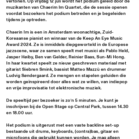
vertonen. Op vrijdag 12 juli wordt het podium geleid door de 
muzikanten van Chaerim Im Quartet, die de sessie openen 
POTTER/MEHLDAU/PATITUCCI/BLAKE
  •  
16:00
voordat bezoekers het podium betreden en je begeleiden 
HUDSON
tijdens je optreden. 
EMILY KING
  •  
16:00
Chaerin Im is een in Amsterdam woonachtige, Zuid-
Koreaanse pianist en winnaar van de Keep An Eye Music 
DARLING
Award 2024. Ze is inmiddels diepgeworteld in de Europese 
jazzscene, waar ze samen speelt met musici als Pablo Held, 
IDEMA/SERIERSE QUARTET
  •  
16:00
Jasper Høiby, Ben van Gelder, Reinier Baas, Sun-Mi Hong. 
YENISEI
In haar kwartet speelt ze nieuw geschreven materiaal met 
gitarist Siebren Smink, bassist Matteo Mazzù en drummer 
MSCCRUDEN
  •  
16:00
Ludvig Søndergaard. Ze mengen en stapelen geluiden die 
worden geïnspireerd door alles wat ze willen, van indiepop 
TIGRIS
en vrije improvisatie tot elektronische muziek.
THE NORTH SEA JAZZ CONVERSATION WITH PJ 
De speeltijd per bezoeker is zo’n 5 minuten. Je kunt je 
MORTON
  •  
16:00
inschrijven bij de Open Stage op Central Park, tussen 14.30 
CENTRAL PARK STAGE 1
en 18.00 uur. 
SHIRMA ROUSE & ORCHESTRA OF THE ROYAL 
NETHERLANDS AIR FORCE 'CELEBRATING ARETHA 
Het podium is uitgerust met een vaste backline set-up 
FRANKLIN'
  •  
16:00
bestaande uit drums, keyboards, (contra)bas, gitaar en 
NILE
microfoons die gebruikt kunnen worden. Je mag alleen 