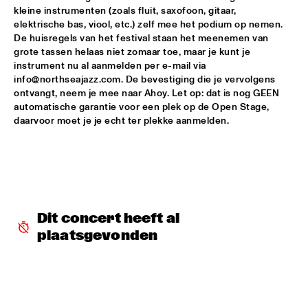
kleine instrumenten (zoals fluit, saxofoon, gitaar, 
CHIEF ADJUAH [FORMERLY CHRISTIAN SCOTT]
  •  
16:15
elektrische bas, viool, etc.) zelf mee het podium op nemen. 
De huisregels van het festival staan het meenemen van 
CONGO
grote tassen helaas niet zomaar toe, maar je kunt je 
instrument nu al aanmelden per e-mail via 
CORTO.ALTO
  •  
16:30
info@northseajazz.com. De bevestiging die je vervolgens 
MURRAY
ontvangt, neem je mee naar Ahoy. Let op: dat is nog GEEN 
automatische garantie voor een plek op de Open Stage, 
NSJ COMPOSITION PROJECT: TIJN WYBENGA WITH 
daarvoor moet je je echt ter plekke aanmelden.
SPECIAL GUESTS LIZZ WRIGHT AND AMBROSE AKINMUSIRE 
& THE METROPOLE ORKEST 
  •  
16:45
AMAZON
KINGA GLYK
  •  
17:00
MISSISSIPPI 
Dit concert heeft al 
OPEN STAGE SESSION WITH CHAERIN IM
  •  
17:15
plaatsgevonden
CENTRAL PARK STAGE 2
FIASCO
  •  
17:15
CODARTS TALENT STAGE