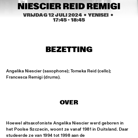
MISSISSIPPI TERRACE
NIESCIER REID REMIGI
ARTEZ BIG COLLECTIVE CONDUCTED BY JASPER LE 
VRIJDAG 12 JULI 2024
  •  YENISEI
  •  
CLERCQ & PHILIPP RÜTTGERS
  •  
15:15
17:45
 - 
18:45
MISSISSIPPI 
ALEXINE
  •  
15:15
CODARTS TALENT STAGE
BEZETTING
DATS IT BB
  •  
15:15
CENTRAL PARK STAGE 2
Angelika Niescier (saxophone); Tomeka Reid (cello); 
Francesca Remigi (drums).
BVR FLAMENCO BIG BAND
  •  
15:30
MADEIRA
OVER
HARMONY'S BRASS BAND
  •  
15:45
CONGO SQUARE
Hoewel altsaxofoniste Angelika Niescier werd geboren in 
IRREVERSIBLE ENTANGLEMENTS
  •  
15:45
het Poolse Szczecin, woont ze vanaf 1981 in Duitsland. Daar 
MISSOURI
studeerde ze van 1994 tot 1998 aan de 