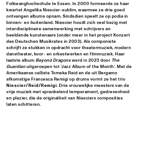
Folkwanghochschule te Essen. In 2000 formeerde ze haar 
kwartet Angelika Niescier-sublim, waarmee ze drie goed 
POTTER/MEHLDAU/PATITUCCI/BLAKE
  •  
16:00
ontvangen albums opnam. Sindsdien speelt ze op podia in 
HUDSON
binnen- en buitenland. Niescier houdt zich veel bezig met 
interdisciplinaire samenwerking met schrijvers en 
EMILY KING
  •  
16:00
beeldende kunstenaars (onder meer in het project Konzert 
DARLING
des Deutschen Musikrates in 2003). Als componiste 
schrijft ze stukken in opdracht voor theatermuziek, modern 
danstheater, koor- en orkestwerken en filmmuziek. Haar 
IDEMA/SERIERSE QUARTET
  •  
16:00
laatste album 
Beyond Dragons
 werd in 2023 door 
The 
YENISEI
Guardian
 uitgeroepen tot ‘Jazz Album of the Month’. Met de 
Amerikaanse celliste Tomeka Reid en de uit Bergamo 
MSCCRUDEN
  •  
16:00
afkomstige Francesca Remigi op drums vormt ze het trio 
TIGRIS
Niescier/Reid/Remigi
. Drie vrouwelijke meesters van de 
vrije muziek met sprankelend temperament, gedrevenheid 
THE NORTH SEA JAZZ CONVERSATION WITH PJ 
en plezier, die de originaliteit van Niesciers composities 
MORTON
  •  
16:00
laten schitteren.  
CENTRAL PARK STAGE 1
SHIRMA ROUSE & ORCHESTRA OF THE ROYAL 
NETHERLANDS AIR FORCE 'CELEBRATING ARETHA 
FRANKLIN'
  •  
16:00
NILE