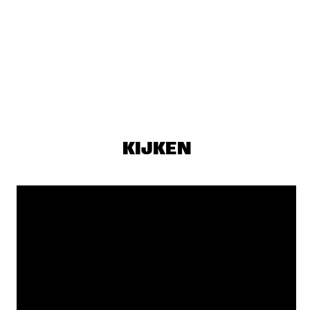
PJ MORTON
  •  
17:15
MAAS
MILENA CASADO
  •  
17:30
MISSOURI
NIESCIER REID REMIGI
  •  
17:45
YENISEI
KIJKEN
GONZALO RUBALCABA TRIO
  •  
17:45
MADEIRA
HARMONY'S BRASS BAND
  •  
17:45
CONGO SQUARE
WASIA PROJECT
  •  
18:00
DARLING