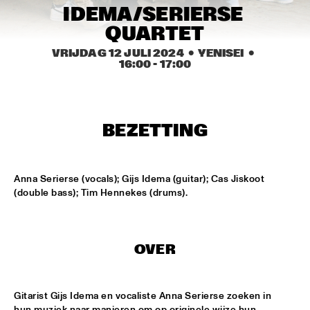
MISSISSIPPI TERRACE
IDEMA/SERIERSE 
QUARTET
ARTEZ BIG COLLECTIVE CONDUCTED BY JASPER LE 
CLERCQ & PHILIPP RÜTTGERS
  •  
15:15
VRIJDAG 12 JULI 2024
  •  YENISEI
  •  
MISSISSIPPI 
16:00
 - 
17:00
ALEXINE
  •  
15:15
CODARTS TALENT STAGE
BEZETTING
DATS IT BB
  •  
15:15
CENTRAL PARK STAGE 2
Anna Serierse (vocals); Gijs Idema (guitar); Cas Jiskoot 
BVR FLAMENCO BIG BAND
  •  
15:30
(double bass); Tim Hennekes (drums).
MADEIRA
HARMONY'S BRASS BAND
  •  
15:45
OVER
CONGO SQUARE
IRREVERSIBLE ENTANGLEMENTS
  •  
15:45
Gitarist Gijs Idema en vocaliste Anna Serierse zoeken in 
MISSOURI
hun muziek naar manieren om op originele wijze hun 