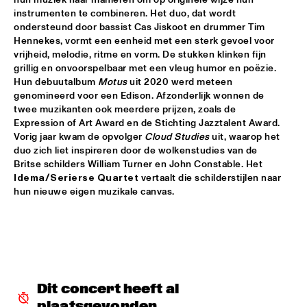
instrumenten te combineren. Het duo, dat wordt 
POTTER/MEHLDAU/PATITUCCI/BLAKE
  •  
16:00
ondersteund door bassist Cas Jiskoot en drummer Tim 
HUDSON
Hennekes, vormt een eenheid met een sterk gevoel voor 
vrijheid, melodie, ritme en vorm. De stukken klinken fijn 
grillig en onvoorspelbaar met een vleug humor en poëzie. 
EMILY KING
  •  
16:00
Hun debuutalbum 
Motus
 uit 2020 werd meteen 
DARLING
genomineerd voor een Edison. Afzonderlijk wonnen de 
twee muzikanten ook meerdere prijzen, zoals de 
IDEMA/SERIERSE QUARTET
  •  
16:00
Expression of Art Award en de Stichting Jazztalent Award. 
YENISEI
Vorig jaar kwam de opvolger 
Cloud Studies
 uit, waarop het 
duo zich liet inspireren door de wolkenstudies van de 
Britse schilders William Turner en John Constable. Het 
MSCCRUDEN
  •  
16:00
Idema/Serierse Quartet
 vertaalt die schilderstijlen naar 
TIGRIS
hun nieuwe eigen muzikale canvas.
THE NORTH SEA JAZZ CONVERSATION WITH PJ 
MORTON
  •  
16:00
CENTRAL PARK STAGE 1
SHIRMA ROUSE & ORCHESTRA OF THE ROYAL 
NETHERLANDS AIR FORCE 'CELEBRATING ARETHA 
FRANKLIN'
  •  
16:00
Dit concert heeft al 
NILE
plaatsgevonden