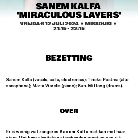
MISSISSIPPI TERRACE
SANEM KALFA 
'MIRACULOUS LAYERS'
ARTEZ BIG COLLECTIVE CONDUCTED BY JASPER LE 
CLERCQ & PHILIPP RÜTTGERS
  •  
15:15
VRIJDAG 12 JULI 2024
  •  MISSOURI
  •  
MISSISSIPPI 
21:15
 - 
22:15
ALEXINE
  •  
15:15
CODARTS TALENT STAGE
BEZETTING
DATS IT BB
  •  
15:15
CENTRAL PARK STAGE 2
Sanem Kalfa (vocals, cello, electronics); Tineke Postma (alto 
BVR FLAMENCO BIG BAND
  •  
15:30
saxophone); Marta Warelis (piano); Sun-Mi Hong (drums).
MADEIRA
HARMONY'S BRASS BAND
  •  
15:45
OVER
CONGO SQUARE
IRREVERSIBLE ENTANGLEMENTS
  •  
15:45
Er is weinig wat zangeres 
Sanem Kalfa
 niet kan met haar 
MISSOURI
stem. Met haar elastieken stembanden roept ze een rijk 