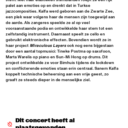
palet aan emoties op en drenkt dat in Turkse 
POTTER/MEHLDAU/PATITUCCI/BLAKE
  •  
16:00
jazzcomposities. Kalfa werd geboren aan de Zwarte Zee, 
HUDSON
een plek waar volgens haar de mensen zijn toegewijd aan 
de aarde. Als zangeres speelde ze al op veel 
vooraanstaande podia en ontwikkelde haar stem tot een 
EMILY KING
  •  
16:00
zelfstandig instrument. Daarnaast speelt ze cello en 
DARLING
gebruikt elektronische effecten. Bovendien wordt ze in 
haar project 
Miraculous Layers
 ook nog eens bijgestaan 
IDEMA/SERIERSE QUARTET
  •  
16:00
door een aantal topmusici: Tineke Postma op saxofoon, 
YENISEI
Marta Warelis op piano en Sun-Mi Hong op drums. Dit 
project ontwikkelde ze voor Bimhuis tijdens de lockdown 
en conflicterende emoties staan erin centraal. Sanem Kalfa 
MSCCRUDEN
  •  
16:00
koppelt technische beheersing aan een vrije geest, zo 
TIGRIS
graaft ze steeds dieper in de menselijke ziel.
THE NORTH SEA JAZZ CONVERSATION WITH PJ 
MORTON
  •  
16:00
CENTRAL PARK STAGE 1
SHIRMA ROUSE & ORCHESTRA OF THE ROYAL 
NETHERLANDS AIR FORCE 'CELEBRATING ARETHA 
FRANKLIN'
  •  
16:00
Dit concert heeft al 
NILE
plaatsgevonden