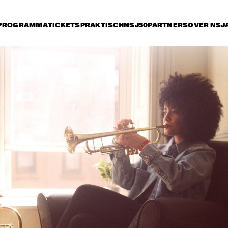
PROGRAMMA
TICKETS
PRAKTISCH
NSJ50
PARTNERS
OVER NSJ
rijdag 12 juli
zaterdag 13 juli
zondag 14 juli
15:30
16:00
16:30
17:00
17:30
18:00
18:30
1
NSJ COMPOSITION 
PROJECT: TIJN 
WYBENGA WITH 
SPECIAL GUESTS LIZZ 
WRIGHT AND 
AMBROSE 
POTTER/MEHLDAU/PA
SUN-MI HON
AKINMUSIRE & THE 
TITUCCI/BLAKE
QUINTET
METROPOLE ORKEST 
SHIRMA ROUSE & 
VULFPE
ORCHESTRA OF THE 
ROYAL NETHERLANDS 
AIR FORCE 