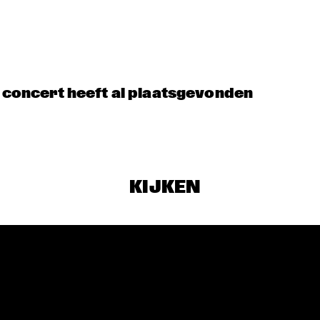
THE NORTH SEA 
ANC
JAZZ 
FUT
CONVERSATION 
ADJ
WITH PJ 
MORTON
DATS IT BB
OPEN STAGE 
SESSION WITH 
CHAERIN IM
t concert heeft al plaatsgevonden
ALEXINE
FIASCO
KIJKEN