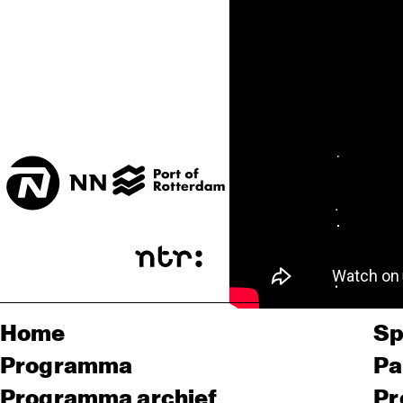
Home
Sp
Programma
Pa
Programma archief
Pr