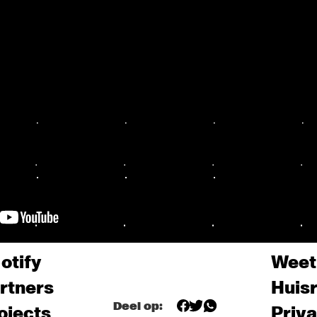
otify
Weet
rtners
Huis
Deel op:
ojects
Priv