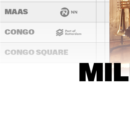
MAAS
CONGO
CONGO SQUARE
MI
14:00
14:30
15:00
DARLING
MURRAY