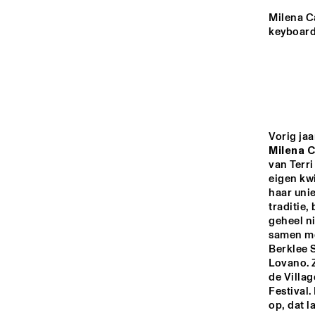
MADEIRA
Milena C
keyboard
MISSOURI
YENISEI
TIGRIS
Milena 
van Terri
eigen kwi
haar uni
14:00
14:30
15:00
traditie,
geheel n
samen me
MISSISSIPPI
Berklee 
Lovano. Z
NON
MISSISSIPPI 
de Villag
Festival
TERRACE
op, dat la