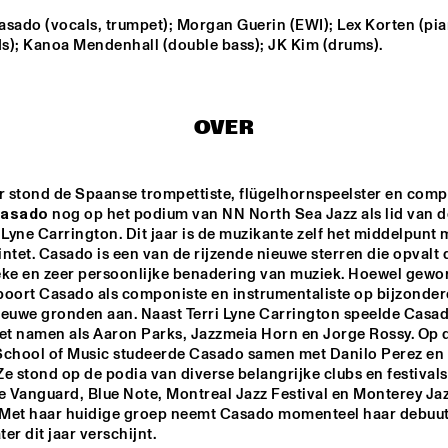
asado (vocals, trumpet); Morgan Guerin (EWI); Lex Korten (pian
s); Kanoa Mendenhall (double bass); JK Kim (drums).
IRREVERSIBLE 
MILENA CASADO
ENTANGLEMENTS
IDEMA/SERIERSE 
NIESCIER REID 
OVER
QUARTET
REMIGI
MSCCRUDEN
EKDOM'
Casado
 nog op het podium van NN North Sea Jazz als lid van d
 Lyne Carrington. Dit jaar is de muzikante zelf het middelpunt m
ntet. Casado is een van de rijzende nieuwe sterren die opvalt 
eke en zeer persoonlijke benadering van muziek. Hoewel gewort
15:30
16:00
16:30
17:00
17:30
18:00
18:30
1
 boort Casado als componiste en instrumentaliste op bijzondere
ieuwe gronden aan. Naast Terri Lyne Carrington speelde Casad
ARTEZ BIG 
KINGA GLYK
PA
COLLECTIVE 
SU
t namen als Aaron Parks, Jazzmeia Horn en Jorge Rossy. Op d
CONDUCTED BY 
PR
School of Music studeerde Casado samen met Danilo Perez en 
JASPER LE 
FE
CLERCQ & 
VE
e stond op de podia van diverse belangrijke clubs en festivals 
PHILIPP 
GL
 DE JUS & RITA LYNN
e Vanguard, Blue Note, Montreal Jazz Festival en Monterey Jaz
RÜTTGERS
. Met haar huidige groep neemt Casado momenteel haar debuut
ter dit jaar verschijnt. 