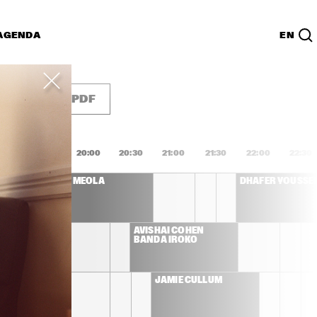
AGENDA
EN
Lijst
PDF
9:00
19:30
20:00
20:30
21:00
21:30
22:00
22:30
AL DI MEOLA
DHAFER YOUSSE
G 
AVISHAI COHEN 
BANDA IROKO
CK
JAMIE CULLUM