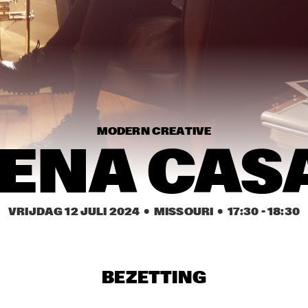
'CELEBRATING 
ARETHA FRANKLIN'
PJ MORTON
CHIEF ADJUAH 
SAMMY RAE &
[FORMERLY 
THE FRIEND
CHRISTIAN SCOTT]
HARMONY
HARMONY
'S BRASS 
'S BRASS 
BAND
BAND
MODERN CREATIVE
LENA CAS
15:30
16:00
16:30
17:00
17:30
18:00
18:30
1
EMILY KING
WASIA PROJECT
VRIJDAG 12 JULI 2024
  •  MISSOURI
  •  
17:30
 - 
18:30
CORTO.ALTO
ISAIAH COLLI
& THE CHOSE
FEW
BEZETTING
BVR FLAMENCO BIG 
GONZALO 
BAND
RUBALCABA TRIO