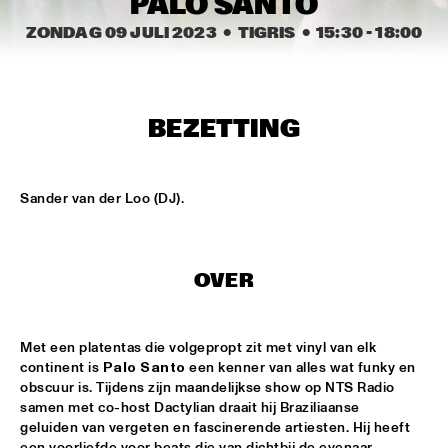
PALO SANTO
MISSISSIPPI
ZONDAG 09 JULI 2023
  •  TIGRIS
  •  
15:30
 - 
18:00
RONALD SNIJDERS SPECIAL BAND
  •  
15:15
CONGO
SVEN HAMMOND BIG BAND & GUESTS PLAYS RAY 
BEZETTING
CHARLES
  •  
15:15
NILE
Sander van der Loo (DJ).
AMENTI THEATRE COMPANY 
  •  
15:30
MISSISSIPPI TERRACE
ARTEMIS
  •  
15:30
OVER
MADEIRA
Met een platentas die volgepropt zit met vinyl van elk 
LAUFEY
  •  
15:30
continent is 
Palo Santo
 een kenner van alles wat funky en 
DARLING
obscuur is. Tijdens zijn maandelijkse show op NTS Radio 
samen met co-host Dactylian draait hij Braziliaanse 
NEW MOLUCCAN GUITARS
  •  
15:30
geluiden van vergeten en fascinerende artiesten. Hij heeft 
YENISEI
een voorliefde voor beats die van dichtbij de evenaar 