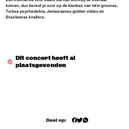
komen, dus bereid je voor op de klanken van latin grooves, 
Turkse psychedelica, Jamaicaanse golden oldies en 
PALO SANTO
  •  
15:30
Brazilaanse knallers.
TIGRIS
PAT METHENY SIDE-EYE WITH CHRIS FISHMAN & JOE 
DYSON
  •  
15:30
AMAZON 
SAMARA JOY 
  •  
15:30
Dit concert heeft al 
HUDSON
plaatsgevonden
SAMORA PINDERHUGHES
  •  
15:30
MISSOURI
PODCAST INTERVIEW BY ANDREW MAKKINGA 
  •  
15:30
CENTRAL PARK STAGE
MADISON MCFERRIN
  •  
16:00
Deel op:
MURRAY