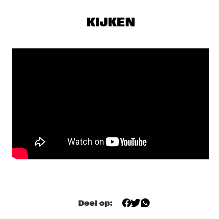
SKYMASTERS'
  •  
17:00
MISSISSIPPI
KIJKEN
BENNY SINGS
  •  
17:15
DARLING
A CONVERSATION WITH SAMARA JOY 
  •  
17:15
CENTRAL PARK STAGE
HERMETO PASCOAL
  •  
17:30
MADEIRA
ODED TZUR QUARTET
  •  
17:30
MISSOURI
SEAL
  •  
17:30
NILE
Deel op:
TEIS SEMEY QUINTET
  •  
17:30