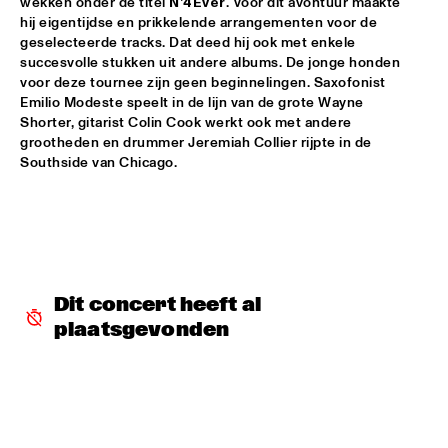
wekken onder de titel 
N’4Ever
. Voor dit avontuur maakte 
hij eigentijdse en prikkelende arrangementen voor de 
PALO SANTO
  •  
15:30
geselecteerde tracks. Dat deed hij ook met enkele 
succesvolle stukken uit andere albums. De jonge honden 
TIGRIS
voor deze tournee zijn geen beginnelingen. Saxofonist 
Emilio Modeste speelt in de lijn van de grote Wayne 
PAT METHENY SIDE-EYE WITH CHRIS FISHMAN & JOE 
DYSON
  •  
15:30
Shorter, gitarist Colin Cook werkt ook met andere 
grootheden en drummer Jeremiah Collier rijpte in de 
AMAZON 
Southside van Chicago. 
SAMARA JOY 
  •  
15:30
HUDSON
SAMORA PINDERHUGHES
  •  
15:30
MISSOURI
Dit concert heeft al 
PODCAST INTERVIEW BY ANDREW MAKKINGA 
  •  
15:30
plaatsgevonden
CENTRAL PARK STAGE
MADISON MCFERRIN
  •  
16:00
MURRAY