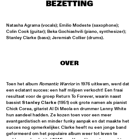
BEZETTING
MISSISSIPPI
RONALD SNIJDERS SPECIAL BAND
  •  
15:15
Natasha Agrama (vocals); Emilio Modeste (saxophone); 
CONGO
Colin Cook (guitar); Beka Gochiashvili (piano, synthesizer); 
Stanley Clarke (bass); Jeremiah Collier (drums).
SVEN HAMMOND BIG BAND & GUESTS PLAYS RAY 
CHARLES
  •  
15:15
NILE
OVER
AMENTI THEATRE COMPANY 
  •  
15:30
MISSISSIPPI TERRACE
Toen het album 
Romantic Warrior
 in 1976 uitkwam, werd dat 
ARTEMIS
  •  
15:30
een eclatant succes: een half miljoen verkocht! Een fraai 
MADEIRA
resultaat voor de groep Return To Forever, waarin naast 
bassist 
Stanley Clarke
 (1951) ook grote namen als pianist 
LAUFEY
  •  
15:30
Chick Corea, gitarist Al Di Meola en drummer Lenny White 
hun aandeel hadden. Ze kozen toen voor een meer 
DARLING
avantgardistisch en minder funky aanpak en dat maakte het 
succes nog opmerkelijker. Clarke heeft nu een jonge band 
NEW MOLUCCAN GUITARS
  •  
15:30
geformeerd om het populaire album weer tot leven te 
YENISEI