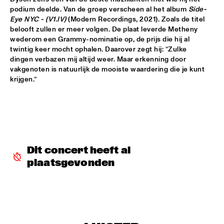
podium deelde. Van de groep verscheen al het album 
Side-
Eye
NYC - (V1.IV)
 (Modern Recordings, 2021). Zoals de titel 
PALO SANTO
  •  
15:30
belooft zullen er meer volgen. De plaat leverde Metheny 
TIGRIS
wederom een Grammy-nominatie op, de prijs die hij al 
twintig keer mocht ophalen. Daarover zegt hij: “Zulke 
PAT METHENY SIDE-EYE WITH CHRIS FISHMAN & JOE 
dingen verbazen mij altijd weer. Maar erkenning door 
DYSON
  •  
15:30
vakgenoten is natuurlijk de mooiste waardering die je kunt 
AMAZON 
SAMARA JOY 
  •  
15:30
HUDSON
SAMORA PINDERHUGHES
  •  
15:30
MISSOURI
Dit concert heeft al 
plaatsgevonden
PODCAST INTERVIEW BY ANDREW MAKKINGA 
  •  
15:30
CENTRAL PARK STAGE
MADISON MCFERRIN
  •  
16:00
MURRAY