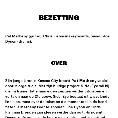
MISSISSIPPI
RONALD SNIJDERS SPECIAL BAND
  •  
15:15
BEZETTING
CONGO
SVEN HAMMOND BIG BAND & GUESTS PLAYS RAY 
Pat Metheny (guitar); Chris Fishman (keyboards, piano); Joe 
CHARLES
  •  
15:15
Dyson (drums).
NILE
AMENTI THEATRE COMPANY 
  •  
15:30
MISSISSIPPI TERRACE
OVER
ARTEMIS
  •  
15:30
MADEIRA
Zijn jonge jaren in Kansas City bracht 
Pat Metheny
 veelal 
door in orgeltrio’s. Met zijn huidige project 
Side-Eye
 wil hij 
die instrumentatie naar eigen zeggen verder uitdiepen én 
LAUFEY
  •  
15:30
vertalen naar de 21e eeuw. Side-Eye bestaat uit wisselende 
DARLING
line-ups, maar over de talenten die momenteel in de band 
zitten is Metheny zeer te spreken. Joe Dyson en Chris 
NEW MOLUCCAN GUITARS
  •  
15:30
Fishman brengen zijn ideeën verder dan ooit. Hij noemt 
YENISEI
Dyson zelfs een van de beste muzikanten met wie hij het 