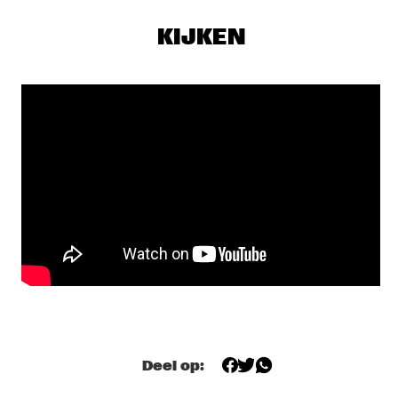
SKYMASTERS'
  •  
17:00
MISSISSIPPI
KIJKEN
BENNY SINGS
  •  
17:15
DARLING
A CONVERSATION WITH SAMARA JOY 
  •  
17:15
CENTRAL PARK STAGE
HERMETO PASCOAL
  •  
17:30
MADEIRA
ODED TZUR QUARTET
  •  
17:30
MISSOURI
SEAL
  •  
17:30
NILE
Deel op:
TEIS SEMEY QUINTET
  •  
17:30