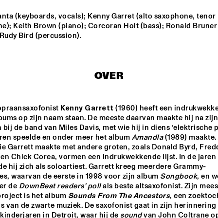
nta (keyboards, vocals); Kenny Garret (alto saxophone, tenor 
A SALUTE TO JIM HALL: 
LUCAS SANTANA 
e); Keith Brown (piano); Corcoran Holt (bass); Ronald Bruner 
ROSENWINKEL, 
5TET
Rudy Bird (percussion).
OVERWATER, VAN DER 
GRINTEN, GRESS, BARON, 
ZIRINA, POSTMA
THELONIOUS & ONNO PALOMA
TINA E
OVER
ESPERANZA 
ESPERANZA 
SPALDING CO-
SPALDING CO-
MUSICKING LAB 
MUSICKING LAB
opraansaxofonist 
Kenny Garrett
 (1960) heeft een indrukwekke
bums op zijn naam staan. De meeste daarvan maakte hij na zijn 
bij de band van Miles Davis, met wie hij in diens ‘elektrische p
15:30
16:00
16:30
17:00
17:30
18:00
18:30
1
aren speelde en onder meer het album 
Amandla
 (1989) maakte.
ie Garrett maakte met andere groten, zoals Donald Byrd, Fredd
MONONEON
OLIVIA
en Chick Corea, vormen een indrukwekkende lijst. In de jaren 
e hij zich als soloartiest. Garrett kreeg meerdere Grammy-
s, waarvan de eerste in 1998 voor zijn album 
Songbook
, en w
er de 
DownBeat
readers’ poll
 als beste altsaxofonist. Zijn meest
DARTS 
TRONDHEIM 
SENTS: 
JAZZ 
roject is het album 
Sounds From The Ancestors
, een zoektoch
ESTRA PLAYS 
ORCHESTRA & 
s van de zwarte muziek. De saxofonist gaat in zijn herinnering 
ORTER 
GURLS
 kinderjaren in Detroit, waar hij de 
sound
 van John Coltrane o