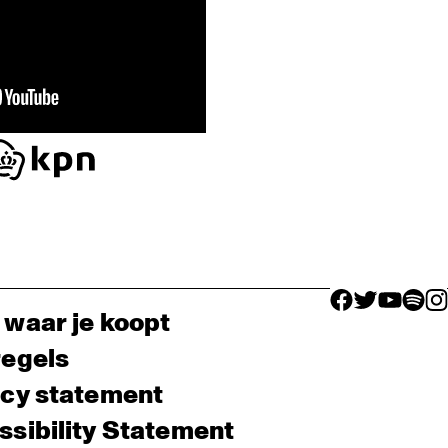
facebook icon
facebook ico
facebook 
facebo
fac
 waar je koopt
regels
acy statement
sibility Statement