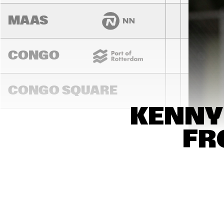
MAAS
CONGO
CONGO SQUARE
KENNY
14:00
14:30
15:00
FR
MADEIRA
MISSOURI