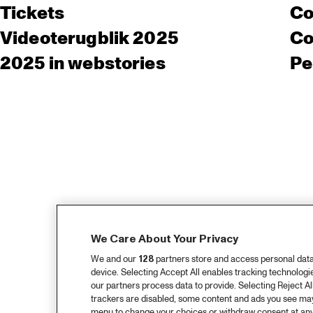
Tickets
Co
Videoterugblik 2025
Co
2025 in webstories
Pe
We Care About Your Privacy
We and our
128
partners store and access personal data, 
device. Selecting Accept All enables tracking technolog
our partners process data to provide. Selecting Reject All
trackers are disabled, some content and ads you see may 
menu to change your choices or withdraw consent at any