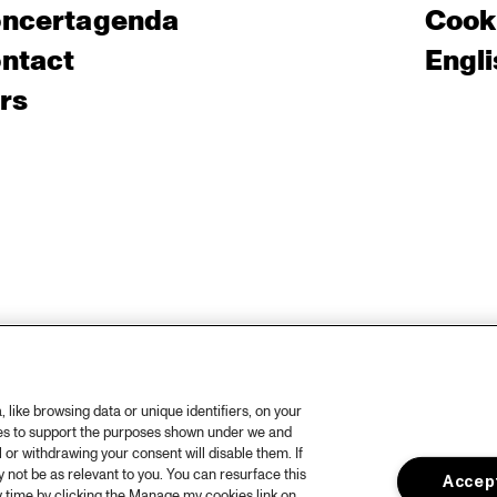
ncertagenda
Cooki
ntact
Engli
rs
like browsing data or unique identifiers, on your
ies to support the purposes shown under we and
 or withdrawing your consent will disable them. If
not be as relevant to you. You can resurface this
Accept
 time by clicking the Manage my cookies link on