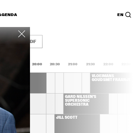
AGENDA
EN
Lijst
PDF
9:00
19:30
20:00
20:30
21:00
21:30
22:00
22:30
SALIF KEITA
VLOEIMANS 
GOUDSMIT FRAANJE 
AH IBRAHIM 
GARD NILSSEN'S 
SUPERSONIC 
ORCHESTRA
JILL SCOTT