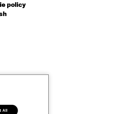
e policy
sh
 All