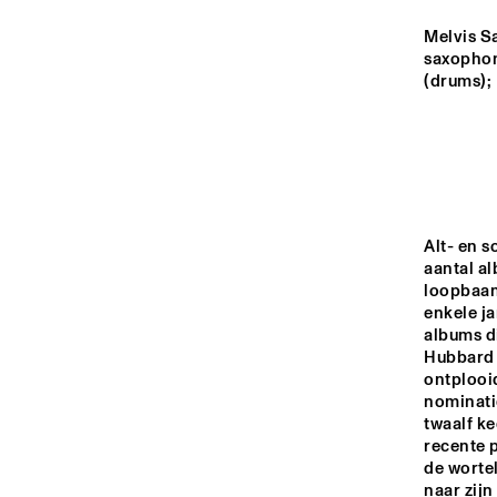
MURRAY
Melvis Sa
saxophon
YENISEI
(drums); 
TIGRIS
RIO ESPERANZA
Alt- en s
aantal al
loopbaan 
14:00
14:30
15:00
enkele j
albums d
Hubbard 
DARLING
ontplooid
nominatie
twaalf ke
CO
PRE
recente p
MISSISSIPPI
ARK
de wortel
SH
naar zijn