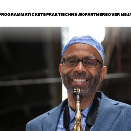
PROGRAMMA
TICKETS
PRAKTISCH
NSJ50
PARTNERS
OVER NSJ
vrijdag 7 juli
zaterdag 8 juli
zondag 9 juli
15:30
16:00
16:30
17:00
17:30
18:00
18:30
1
JAN GARBAREK
CHARLES TOLLIVER 
ABDULL
AFRICA/BRASS & NEW 
TRIO
ROTTERDAM JAZZ 
ORCHESTRA         
PHILIP LASSITER 
MARCUS MILLER
& THE PHILTHY 
PHUNK ARMY