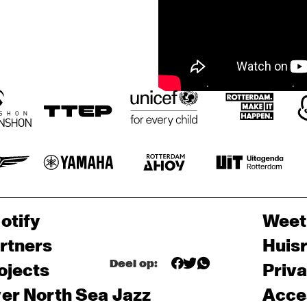
otify
Weet
rtners
Huis
Deel op:
ojects
Priv
er North Sea Jazz
Acces