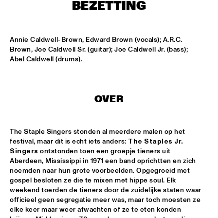
MISSISSIPPI
BEZETTING
LEO BLOKHUIS: GOSPEL, THAT JOYFUL NOISE + INTERVIEW 
ANNIE BROWN CALDWELL, THE STAPLES JR. 
Annie Caldwell-Brown, Edward Brown (vocals); A.R.C. 
SINGERS
  •  
15:00
Brown, Joe Caldwell Sr. (guitar); Joe Caldwell Jr. (bass); 
CENTRAL PARK STAGE
Abel Caldwell (drums).
JAN GARBAREK
  •  
15:15
AMAZON 
OVER
NAFT
  •  
15:15
CONGO SQUARE
The Staple Singers stonden al meerdere malen op het 
WOLFERT BREDERODE, JOOST LIJBAART & MATANGI 
festival, maar dit is echt iets anders: 
The Staples Jr. 
STRING QUARTET
  •  
15:15
Singers
 ontstonden toen een groepje tieners uit 
MADEIRA
Aberdeen, Mississippi in 1971 een band oprichtten en zich 
noemden naar hun grote voorbeelden. Opgegroeid met 
PONTA ABERTA
  •  
15:30
gospel besloten ze die te mixen met hippe soul. Elk 
CODARTS TALENT STAGE
weekend toerden de tieners door de zuidelijke staten waar 
officieel geen segregatie meer was, maar toch moesten ze 
elke keer maar weer afwachten of ze te eten konden 
EDUWAITI GROUP 
  •  
15:30