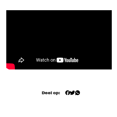
TRONDHEIM JAZZ ORCHESTRA & GURLS
  •  
17:00
MISSISSIPPI
SUCK DA HEAD
  •  
17:15
MISSISSIPPI TERRACE
JULIUS RODRIGUEZ
  •  
17:30
MURRAY
SOMI
  •  
17:30
MADEIRA
EPOXY QUARTET
  •  
17:35
CODARTS TALENT STAGE
Deel op:
LUCAS SANTANA 5TET
  •  
17:45
YENISEI
ESPERANZA SPALDING CO-MUSICKING LAB
  •  
18:00