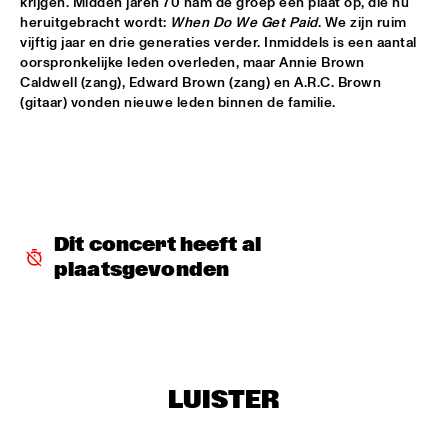
krijgen. Midden jaren 70 nam de groep een plaat op, die nu 
MISSISSIPPI TERRACE
heruitgebracht wordt: 
When Do We Get Paid
. We zijn ruim 
vijftig jaar en drie generaties verder. Inmiddels is een aantal 
ESPERANZA SPALDING CO-MUSICKING LAB 
  •  
15:30
oorspronkelijke leden overleden, maar Annie Brown 
RIO ESPERANZA
Caldwell (zang), Edward Brown (zang) en A.R.C. Brown 
(gitaar) vonden nieuwe leden binnen de familie.
A SALUTE TO JIM HALL: ROSENWINKEL, OVERWATER, VAN 
DER GRINTEN, GRESS, BARON, ZIRINA, POSTMA
  •  
15:30
YENISEI
MAYA DELILAH
  •  
15:30
MURRAY
Dit concert heeft al 
plaatsgevonden
PHILIP LASSITER & THE PHILTHY PHUNK ARMY
  •  
15:30
NILE
THELONIOUS & ONNO PALOMA
  •  
16:00
TIGRIS
LUISTER
EVE RISSER RED DESERT ORCHESTRA
  •  
16:00
MISSOURI