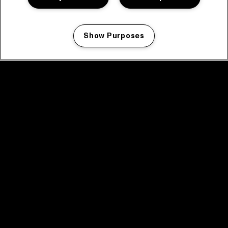
Show Purposes
Manage my cookies
facebook icon
facebook icon
facebook icon
facebook icon
facebook icon
Home
Programma
Programma archief
Nieuws
Tickets
Videoterugblik 2025