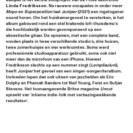
Linda Fredriksson
. Na rauwere escapades in onder meer 
JETT REBEL
  •  
15:30
Mopo
 en 
Superposition
 laat 
Juniper
 (2021) een ingetogener 
NILE
sound horen. Om het huiskamergevoel te versterken, is het 
album gebouwd rond een stel krakende lofi-thuisdemo’s 
DANIEL LANOIS
  •  
15:45
die hoofdzakelijk werden gecomponeerd op een 
akoestische gitaar. De opnamen, met een complete band, 
CONGO
vonden plaats in twee verschillende studio’s, drie huizen, 
twee zomerhuisjes en vier werkruimtes. Soms werd 
HAN 80 - HAN BENNINK, AKI TAKASE, BEN VAN GELDER & 
REINIER BAAS, ICP ORCHESTRA
  •  
15:45
professionele studioapparatuur gebruikt, soms ook niet 
meer dan de microfoon van een iPhone. Hoewel 
MISSOURI
Fredriksson slechts op een nummer zingt (
Lempilauluni
), 
heeft 
Juniper
 het gevoel van een singer-songwriteralbum. 
DRUM CLINIC: LOUIS COLE
  •  
15:45
Invloeden lopen dan ook uiteen van jazzhelden als Eric 
MISSISSIPPI TERRACE
Dolphy en Pharoah Sanders tot Neil Young, Feist en Sufjan 
Stevens. Het toonaangevende Britse magazine 
Uncut 
BEAU ZWART
  •  
16:00
spreekt van ‘intieme indie-folk met verbazingwekkende 
TIGRIS
resultaten’.
DRAGONFRUIT
  •  
16:00
MURRAY