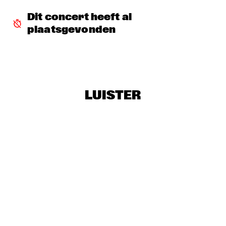
FAY CLAASSEN & PETER BEETS NEW JAZZ ORCHESTRA    
  •  
16:00
Dit concert heeft al 
HUDSON
plaatsgevonden
TROMBONE SHORTY & ORLEANS AVENUE
  •  
16:45
MAAS
BRINTEX COLLECTIVE
  •  
17:00
CONGO SQUARE
LUISTER
DUTCH JAZZ COLLECTIVE FT. BENJAMIN HERMAN & JAN 
VAN DUIKEREN
  •  
17:00
MISSISSIPPI
HERBIE HANCOCK
  •  
17:00
AMAZON
KRIS DAVIS 'DIATOM RIBBONS'
  •  
17:00
YENISEI
MICHELLE DAVID & THE TRUE-TONES
  •  
17:00