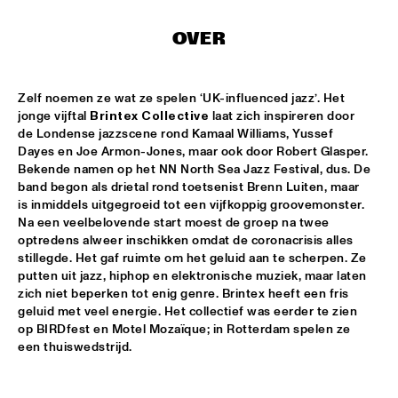
CONGO SQUARE
OVER
CARDIFF UNI BIG BAND
  •  
15:00
MISSISSIPPI
Zelf noemen ze wat ze spelen ‘UK-influenced jazz’. Het 
KIFFKIFF
  •  
15:15
jonge vijftal 
Brintex Collective
 laat zich inspireren door 
CENTRAL PARK STAGE
de Londense jazzscene rond Kamaal Williams, Yussef 
Dayes en Joe Armon-Jones, maar ook door Robert Glasper. 
Bekende namen op het NN North Sea Jazz Festival, dus. De 
LOUS AND THE YAKUZA
  •  
15:15
band begon als drietal rond toetsenist Brenn Luiten, maar 
DARLING
is inmiddels uitgegroeid tot een vijfkoppig groovemonster. 
Na een veelbelovende start moest de groep na twee 
MARTÍ MITJAVILA TRIO
  •  
15:15
optredens alweer inschikken omdat de coronacrisis alles 
YENISEI
stillegde. Het gaf ruimte om het geluid aan te scherpen. Ze 
putten uit jazz, hiphop en elektronische muziek, maar laten 
zich niet beperken tot enig genre. Brintex heeft een fris 
CODARTS TALENT STAGE
  •  
15:30
geluid met veel energie. Het collectief was eerder te zien 
CODARTS TALENT STAGE
op BIRDfest en Motel Mozaïque; in Rotterdam spelen ze 
een thuiswedstrijd.
ERIC INEKE & THE FRANS ELSEN FACTOR
  •  
15:30
MADEIRA