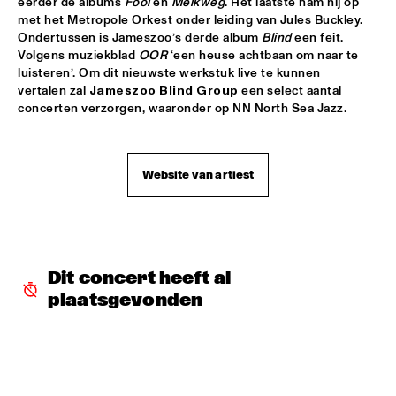
eerder de albums 
Fool
 en 
Melkweg
. Het laatste nam hij op 
met het Metropole Orkest onder leiding van Jules Buckley. 
JETT REBEL
  •  
15:30
Ondertussen is Jameszoo’s derde album 
Blind 
een feit. 
NILE
Volgens muziekblad 
OOR
 ‘een heuse achtbaan om naar te 
luisteren’. Om dit nieuwste werkstuk live te kunnen 
DANIEL LANOIS
  •  
15:45
vertalen zal 
Jameszoo Blind Group
 een select aantal 
CONGO
concerten verzorgen, waaronder op NN North Sea Jazz.
HAN 80 - HAN BENNINK, AKI TAKASE, BEN VAN GELDER & 
REINIER BAAS, ICP ORCHESTRA
  •  
15:45
Website van artiest
MISSOURI
DRUM CLINIC: LOUIS COLE
  •  
15:45
MISSISSIPPI TERRACE
BEAU ZWART
  •  
16:00
Dit concert heeft al 
TIGRIS
plaatsgevonden
DRAGONFRUIT
  •  
16:00
MURRAY