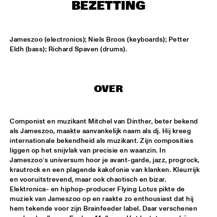
CONGO SQUARE
BEZETTING
CARDIFF UNI BIG BAND
  •  
15:00
MISSISSIPPI
Jameszoo (electronics); Niels Broos (keyboards); Petter 
Eldh (bass); Richard Spaven (drums).
KIFFKIFF
  •  
15:15
CENTRAL PARK STAGE
OVER
LOUS AND THE YAKUZA
  •  
15:15
DARLING
Componist en muzikant Mitchel van Dinther, beter bekend 
MARTÍ MITJAVILA TRIO
  •  
15:15
als Jameszoo, maakte aanvankelijk naam als dj. Hij kreeg 
YENISEI
internationale bekendheid als muzikant. Zijn composities 
liggen op het snijvlak van precisie en waanzin. In 
Jameszoo’s universum hoor je avant-garde, jazz, progrock, 
CODARTS TALENT STAGE
  •  
15:30
krautrock en een plagende kakofonie van klanken. Kleurrijk 
CODARTS TALENT STAGE
en vooruitstrevend, maar ook chaotisch en bizar. 
Elektronica- en hiphop-producer Flying Lotus pikte de 
ERIC INEKE & THE FRANS ELSEN FACTOR
  •  
15:30
muziek van Jameszoo op en raakte zo enthousiast dat hij 
MADEIRA
hem tekende voor zijn Brainfeeder label. Daar verschenen 