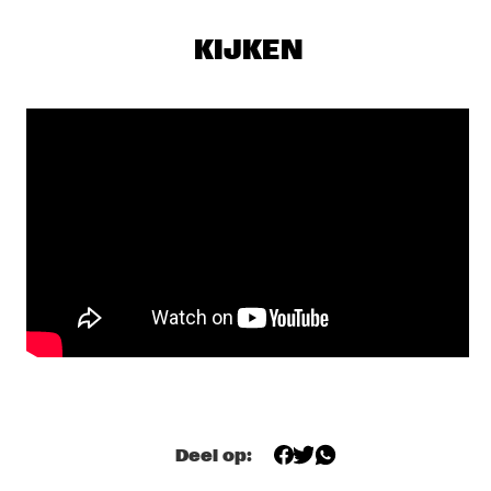
DARLING
KIJKEN
THE PREDA BROTHERS
  •  
17:15
CENTRAL PARK STAGE
JULIAN LAGE TRIO
  •  
17:30
MADEIRA
CHRISTONE 'KINGFISH' INGRAM PRESENTS 662: JUKE JOINT 
LIVE
  •  
18:00
CONGO
JAMESZOO BLIND GROUP
  •  
18:00
MURRAY
MICHAEL KIWANUKA
  •  
18:00
NILE
PANEL: THE LEGACY OF ROY HARGROVE WITH ERYKAH 
Deel op:
BADU, ROBERT GLASPER, CHRISTIAN MCBRIDE AND ELIANE 
HENRI 
  •  
18:00