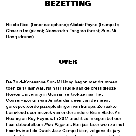
CONGO SQUARE
BEZETTING
CARDIFF UNI BIG BAND
  •  
15:00
MISSISSIPPI
Nicolo Ricci (tenor saxophone); Alistair Payne (trumpet); 
Chaerin Im (piano); Alessandro Fongaro (bass); Sun-Mi 
Hong (drums).
KIFFKIFF
  •  
15:15
CENTRAL PARK STAGE
LOUS AND THE YAKUZA
  •  
15:15
OVER
DARLING
MARTÍ MITJAVILA TRIO
  •  
15:15
De Zuid-Koreaanse Sun-Mi Hong begon met drummen 
YENISEI
toen ze 17 jaar was. Na haar studie aan de prestigieuze 
Howon University in Gunsan vertrok ze naar het 
Conservatorium van Amsterdam, een van de meest 
CODARTS TALENT STAGE
  •  
15:30
gerespecteerde jazzopleidingen van Europa. Ze raakte 
CODARTS TALENT STAGE
beïnvloed door muziek van onder andere Brian Blade, Ari 
Hoenig en Roy Haynes. In 2017 bracht ze in eigen beheer 
ERIC INEKE & THE FRANS ELSEN FACTOR
  •  
15:30
haar debuutalbum 
First Page
 uit. Een jaar later won ze met 
MADEIRA
haar kwintet de Dutch Jazz Competition, volgens de jury 