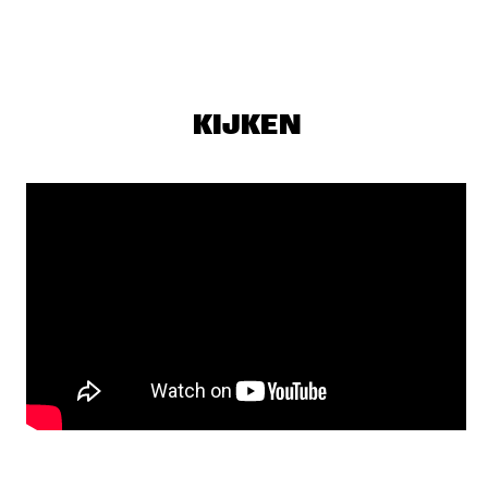
DARLING
THE PREDA BROTHERS
  •  
17:15
CENTRAL PARK STAGE
KIJKEN
JULIAN LAGE TRIO
  •  
17:30
MADEIRA
CHRISTONE 'KINGFISH' INGRAM PRESENTS 662: JUKE JOINT 
LIVE
  •  
18:00
CONGO
JAMESZOO BLIND GROUP
  •  
18:00
MURRAY
MICHAEL KIWANUKA
  •  
18:00
NILE
PANEL: THE LEGACY OF ROY HARGROVE WITH ERYKAH 
BADU, ROBERT GLASPER, CHRISTIAN MCBRIDE AND ELIANE 
HENRI 
  •  
18:00