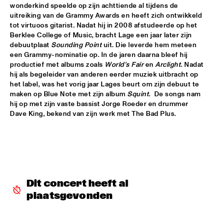
wonderkind speelde op zijn achttiende al tijdens de 
JETT REBEL
  •  
15:30
uitreiking van de Grammy Awards en heeft zich ontwikkeld 
NILE
tot virtuoos gitarist. Nadat hij in 2008 afstudeerde op het 
Berklee College of Music, bracht Lage een jaar later zijn 
debuutplaat 
Sounding Point
 uit. Die leverde hem meteen 
DANIEL LANOIS
  •  
15:45
een Grammy-nominatie op. In de jaren daarna bleef hij 
CONGO
productief met albums zoals 
World’s Fair
 en 
Arclight
. Nadat 
hij als begeleider van anderen eerder muziek uitbracht op 
HAN 80 - HAN BENNINK, AKI TAKASE, BEN VAN GELDER & 
het label, was het vorig jaar Lages beurt om zijn debuut te 
REINIER BAAS, ICP ORCHESTRA
  •  
15:45
maken op Blue Note met zijn album 
Squint
.  De songs nam 
MISSOURI
hij op met zijn vaste bassist Jorge Roeder en drummer 
Dave King, bekend van zijn werk met The Bad Plus.
DRUM CLINIC: LOUIS COLE
  •  
15:45
MISSISSIPPI TERRACE
BEAU ZWART
  •  
16:00
TIGRIS
Dit concert heeft al 
DRAGONFRUIT
  •  
16:00
plaatsgevonden
MURRAY