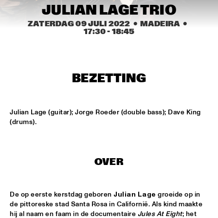
CONGO SQUARE
JULIAN LAGE TRIO
ZATERDAG 09 JULI 2022
  •  MADEIRA
  •  
CARDIFF UNI BIG BAND
  •  
15:00
17:30
 - 
18:45
MISSISSIPPI
KIFFKIFF
  •  
15:15
CENTRAL PARK STAGE
BEZETTING
LOUS AND THE YAKUZA
  •  
15:15
DARLING
Julian Lage (guitar); Jorge Roeder (double bass); Dave King 
(drums).
MARTÍ MITJAVILA TRIO
  •  
15:15
YENISEI
OVER
CODARTS TALENT STAGE
  •  
15:30
CODARTS TALENT STAGE
De op eerste kerstdag geboren 
Julian Lage
 groeide op in 
ERIC INEKE & THE FRANS ELSEN FACTOR
  •  
15:30
de pittoreske stad Santa Rosa in Californië. Als kind maakte 
MADEIRA
hij al naam en faam in de documentaire 
Jules At Eight
; het 