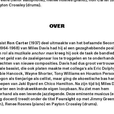
eene (tenor saxophone); Renee Rosnes (piano); Ron Carter (d
RIBBONS'
'JU
ayton Crossley (drums).
BEAU ZWART
JOE AR
OVER
FAY CLAASSEN & 
JOHN MCLAU
PETER BEETS NEW 
AND THE 4TH
JAZZ ORCHESTRA    
DIMENSION W
SPECIAL GUE
ist 
Ron Carter
 (1937) deel uitmaakte van het befaamde Secon
MCPHERSO
1964-1968) van Miles Davis had hij al een gezaghebbende positi
LOUS AND THE 
MICHELLE DAVID 
YAKUZA
& THE TRUE-
n rol als muzikale 
anchor man
 kreeg hij ook de taak de bandled
TONES
het geld van de zaaleigenaar los te troggelen en te onderhande
rechten van nieuwe composities. Davis had dus groot vertrouwe
e bassist, die ook platen maakte met collega’s als Eric Dolphy
15:30
16:00
16:30
17:00
17:30
18:00
18:30
1
erbie Hancock, Wayne Shorter, Tony Williams en Houston Person
gon als tienjarige als cellist, maar ging de akoestische bas ha
DIFF UNI BIG 
DUTCH JAZZ 
NO
oepen van Jaki Byard en Chico Hamilton. Na zijn tijd bij Miles D
ND
COLLECTIVE FT. 
BENJAMIN 
Carter een indrukwekkende eigen loopbaan. Nu ziet men hem 
HERMAN & JAN 
rhand als een levende jazzlegende. Deze eminente musicus (e
VAN DUIKEREN
CODARTS TALENT STAGE
 docent) treedt onder de titel 
Foursight 
op met Jimmy Green
n), Renee Rosnes (piano) en Payton Crossley (drums).