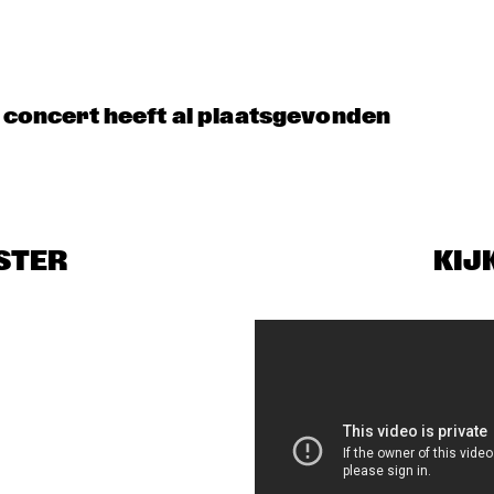
KIFFKIFF
THE PREDA 
BROTHERS
DRUM CLINIC: 
PANEL: THE 
LOUIS COLE
LEGACY OF 
ROY 
t concert heeft al plaatsgevonden
HARGROVE 
WITH ERYKAH 
BADU, 
ROBERT 
GLASPER, 
CHRISTIAN 
MCBRIDE AND 
ELIANE HENRI 
STER
KIJ