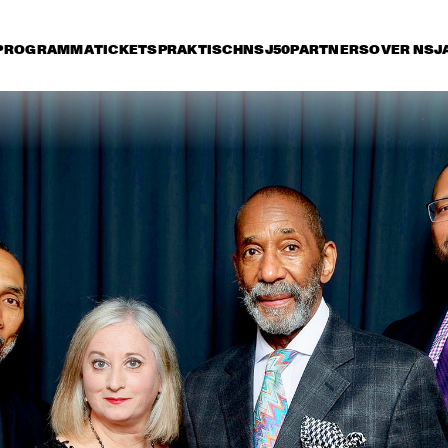
PROGRAMMA
TICKETS
PRAKTISCH
NSJ50
PARTNERS
OVER NSJ
vrijdag 8 juli
zaterdag 9 juli
zondag 10 juli
15:30
16:00
16:30
17:00
17:30
18:00
18:30
1
JETT REBEL
MICHAEL KIWAN
TROMBONE SHORTY 
& ORLEANS AVENUE
DANIEL LANOIS
CHRISTONE 
'KINGFISH' 
INGRAM 
PRESENTS 662: 