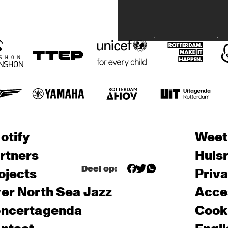
otify
Weet
rtners
Huis
Deel op:
ojects
Priv
er North Sea Jazz
Acces
ncertagenda
Cooki