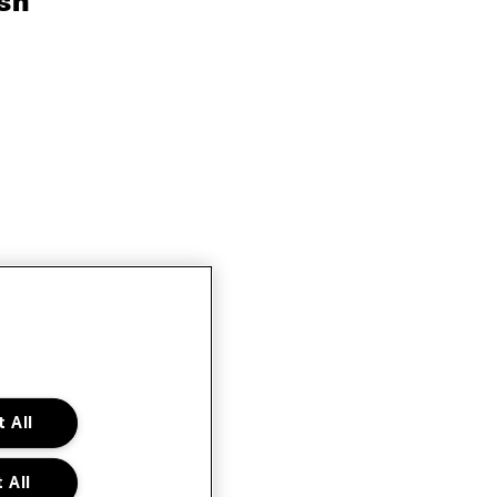
sh
 All
 All