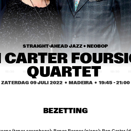
JUKE JOINT LIVE
TEX 
BRINTEX 
LECTIVE
COLLECTIVE
HERBIE HANCOCK
STRAIGHT-AHEAD JAZZ • 
NEOBOP
ERIC INEKE & THE 
JULIAN LAGE TRIO
FRANS ELSEN FACTOR
 CARTER FOURSI
QUARTET 
15:30
16:00
16:30
17:00
17:30
18:00
18:30
1
ZATERDAG 09 JULI 2022
  •  MADEIRA
  •  
19:45
 - 
21:00
HAN 80 - HAN BENNINK, AKI 
MALCOLM JI
TAKASE, BEN VAN GELDER & 
TREE-O
REINIER BAAS, ICP 
ORCHESTRA
DRAGONFRUIT
JAMESZOO 
BLIND GROUP
BEZETTING
MARTÍ MITJAVILA 
KRIS DAVIS 
LIN
TRIO
'DIATOM 
FR