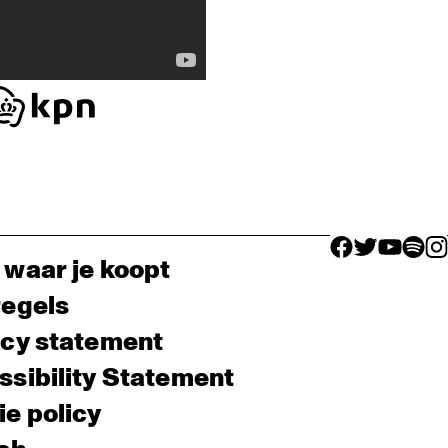
facebook icon
facebook ico
facebook 
facebo
fac
 waar je koopt
regels
acy statement
sibility Statement
e policy