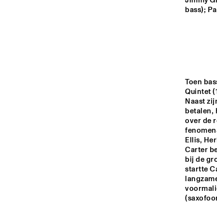
YENISEI
Jimmy Gr
bass); P
TIGRIS
HUDSON
Toen bass
Quintet (
DARLING
Naast zij
betalen, 
over de 
fenomenal
14:00
14:30
15:00
Ellis, H
Carter be
CAR
bij de gr
BA
MISSISSIPPI
startte 
langzame
voormalig
CODARTS TALENT 
(saxofoo
STAGE