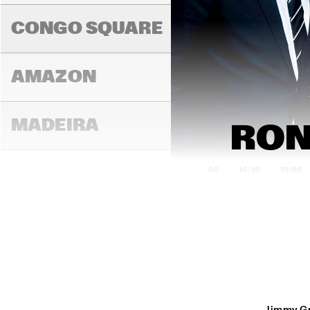
BRIN
COL
CONGO SQUARE
AMAZON
MADEIRA
RON
14:00
14:30
15:00
MISSOURI
MURRAY