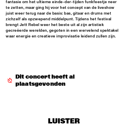
fantasie om het ultieme einde-der-tijden funkfeestje neer 
JETT REBEL
  •  
15:30
te zetten, maar ging hij voor het concept van de liveshow 
juist weer terug naar de basis: bas, gitaar en drums met 
NILE
zichzelf als opzwepend middelpunt. Tijdens het festival 
brengt Jett Rebel weer het beste uit al zijn artistiek 
DANIEL LANOIS
  •  
15:45
gecreëerde werelden, gegoten in een wervelend spektakel 
CONGO
waar energie en creatieve improvisatie leidend zullen zijn. 
HAN 80 - HAN BENNINK, AKI TAKASE, BEN VAN GELDER & 
REINIER BAAS, ICP ORCHESTRA
  •  
15:45
MISSOURI
DRUM CLINIC: LOUIS COLE
  •  
15:45
MISSISSIPPI TERRACE
Dit concert heeft al 
plaatsgevonden
BEAU ZWART
  •  
16:00
TIGRIS
DRAGONFRUIT
  •  
16:00
MURRAY
LUISTER