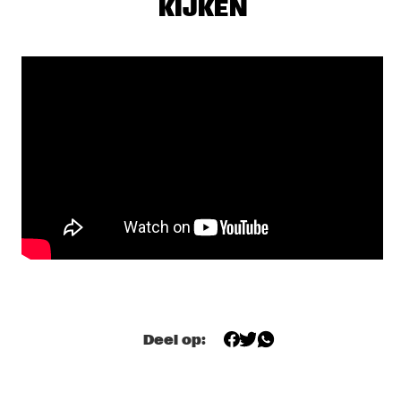
KIJKEN
DARLING
THE PREDA BROTHERS
  •  
17:15
CENTRAL PARK STAGE
JULIAN LAGE TRIO
  •  
17:30
MADEIRA
CHRISTONE 'KINGFISH' INGRAM PRESENTS 662: JUKE JOINT 
LIVE
  •  
18:00
CONGO
JAMESZOO BLIND GROUP
  •  
18:00
MURRAY
MICHAEL KIWANUKA
  •  
18:00
NILE
Deel op:
PANEL: THE LEGACY OF ROY HARGROVE WITH ERYKAH 
BADU, ROBERT GLASPER, CHRISTIAN MCBRIDE AND ELIANE 
HENRI 
  •  
18:00