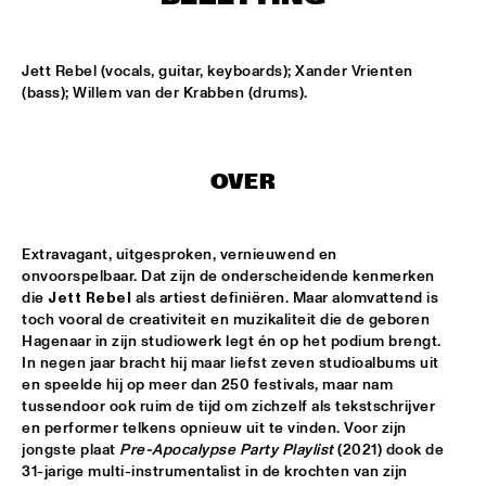
CONGO SQUARE
CARDIFF UNI BIG BAND
  •  
15:00
Jett Rebel (vocals, guitar, keyboards); Xander Vrienten 
MISSISSIPPI
(bass); Willem van der Krabben (drums).
KIFFKIFF
  •  
15:15
CENTRAL PARK STAGE
OVER
LOUS AND THE YAKUZA
  •  
15:15
DARLING
Extravagant, uitgesproken, vernieuwend en 
onvoorspelbaar. Dat zijn de onderscheidende kenmerken 
MARTÍ MITJAVILA TRIO
  •  
15:15
die 
Jett Rebel
 als artiest definiëren. Maar alomvattend is 
YENISEI
toch vooral de creativiteit en muzikaliteit die de geboren 
Hagenaar in zijn studiowerk legt én op het podium brengt. 
CODARTS TALENT STAGE
  •  
15:30
In negen jaar bracht hij maar liefst zeven studioalbums uit 
en speelde hij op meer dan 250 festivals, maar nam 
CODARTS TALENT STAGE
tussendoor ook ruim de tijd om zichzelf als tekstschrijver 
en performer telkens opnieuw uit te vinden. Voor zijn 
ERIC INEKE & THE FRANS ELSEN FACTOR
  •  
15:30
jongste plaat 
Pre-Apocalypse Party Playlist
 (2021) dook de 
MADEIRA
31-jarige multi-instrumentalist in de krochten van zijn 