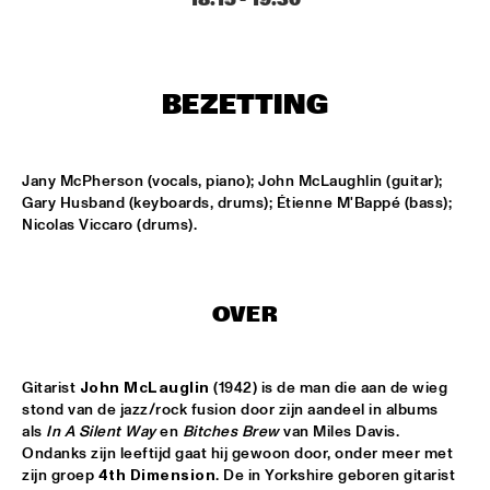
CONGO SQUARE
CARDIFF UNI BIG BAND
  •  
15:00
MISSISSIPPI
BEZETTING
KIFFKIFF
  •  
15:15
CENTRAL PARK STAGE
Jany McPherson (vocals, piano); John McLaughlin (guitar); 
Gary Husband (keyboards, drums); Étienne M'Bappé (bass); 
LOUS AND THE YAKUZA
  •  
15:15
Nicolas Viccaro (drums).
DARLING
MARTÍ MITJAVILA TRIO
  •  
15:15
OVER
YENISEI
CODARTS TALENT STAGE
  •  
15:30
Gitarist 
John McLauglin
 (1942) is de man die aan de wieg 
CODARTS TALENT STAGE
stond van de jazz/rock fusion door zijn aandeel in albums 
als 
In A Silent Way 
en 
Bitches Brew
 van Miles Davis. 
ERIC INEKE & THE FRANS ELSEN FACTOR
  •  
15:30
Ondanks zijn leeftijd gaat hij gewoon door, onder meer met 
MADEIRA
zijn groep 
4th Dimension
. De in Yorkshire geboren gitarist 