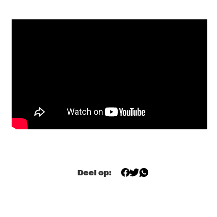
MISSISSIPPI TERRACE
JOHN MCLAUGHLIN AND THE 4TH DIMENSION WITH 
SPECIAL GUEST JANY MCPHERSON
  •  
18:15
HUDSON
MALCOLM JIYANE TREE-O
  •  
18:15
MISSOURI
JOE ARMON-JONES (DJ SET)
  •  
18:30
TIGRIS
LINDA FREDRIKSSON 'JUNIPER'
  •  
18:45
YENISEI
NONA
  •  
18:45
Deel op:
MISSISSIPPI
SABRINA CLAUDIO
  •  
19:00
DARLING