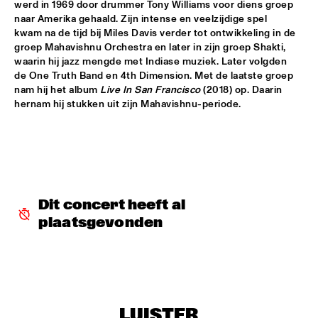
werd in 1969 door drummer Tony Williams voor diens groep 
JETT REBEL
  •  
15:30
naar Amerika gehaald. Zijn intense en veelzijdige spel 
kwam na de tijd bij Miles Davis verder tot ontwikkeling in de 
NILE
groep Mahavishnu Orchestra en later in zijn groep Shakti, 
waarin hij jazz mengde met Indiase muziek. Later volgden 
DANIEL LANOIS
  •  
15:45
de One Truth Band en 4th Dimension. Met de laatste groep 
CONGO
nam hij het album 
Live In San Francisco
 (2018) op. Daarin 
hernam hij stukken uit zijn Mahavishnu-periode.
HAN 80 - HAN BENNINK, AKI TAKASE, BEN VAN GELDER & 
REINIER BAAS, ICP ORCHESTRA
  •  
15:45
MISSOURI
DRUM CLINIC: LOUIS COLE
  •  
15:45
MISSISSIPPI TERRACE
Dit concert heeft al 
BEAU ZWART
  •  
16:00
plaatsgevonden
TIGRIS
DRAGONFRUIT
  •  
16:00
MURRAY
LUISTER