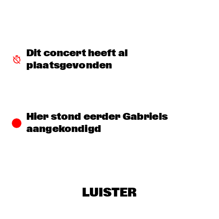
BLACKWAVE.
  •  
15:45
DARLING
COMPOSITION PROJECT 2022: MARIKE VAN DIJK
  •  
15:45
Dit concert heeft al 
MISSOURI
plaatsgevonden
GEORGE BENSON
  •  
15:45
NILE
GARY BARTZ & MAISHA 
  •  
15:45
Hier stond eerder Gabriels 
CONGO
aangekondigd
BNNYHUNNA
  •  
16:00
MURRAY
ERIC VLOEIMANS / FRANK WOESTE QUARTET
  •  
16:00
LUISTER
HUDSON
MENEER FUNKEL
  •  
16:00