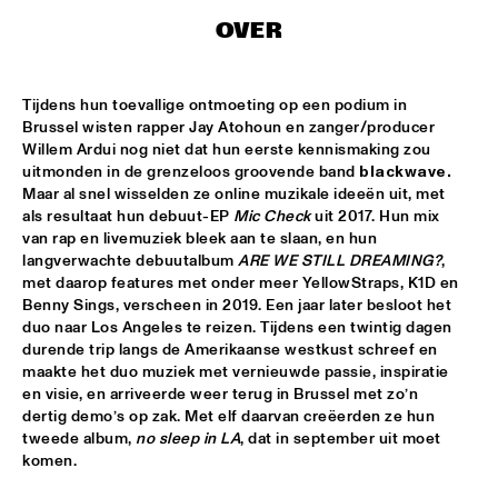
MISSISSIPPI
OVER
K.O.BRASS
  •  
15:00
CONGO SQUARE
Tijdens hun toevallige ontmoeting op een podium in 
Brussel wisten rapper Jay Atohoun en zanger/producer 
NOLA FRENCH CONNECTION BRASS BAND
  •  
15:15
Willem Ardui nog niet dat hun eerste kennismaking zou 
CENTRAL PARK STAGE
uitmonden in de grenzeloos groovende band 
blackwave.
Maar al snel wisselden ze online muzikale ideeën uit, met 
CODARTS TALENT STAGE
  •  
15:30
als resultaat hun debuut-EP 
Mic Check
 uit 2017. Hun mix 
van rap en livemuziek bleek aan te slaan, en hun 
CODARTS TALENT STAGE
langverwachte debuutalbum 
ARE WE STILL DREAMING?
, 
met daarop features met onder meer YellowStraps, K1D en 
A CONVERSATION WITH GAIDAA
  •  
15:30
Benny Sings, verscheen in 2019. Een jaar later besloot het 
MISSISSIPPI TERRACE
duo naar Los Angeles te reizen. Tijdens een twintig dagen 
durende trip langs de Amerikaanse westkust schreef en 
MO VAN DER DOES MOTET
  •  
15:30
maakte het duo muziek met vernieuwde passie, inspiratie 
en visie, en arriveerde weer terug in Brussel met zo’n 
YENISEI
dertig demo’s op zak. Met elf daarvan creëerden ze hun 
tweede album, 
no sleep in LA
, dat in september uit moet 
PHILIP LASSITER
  •  
15:30
komen. 
MADEIRA