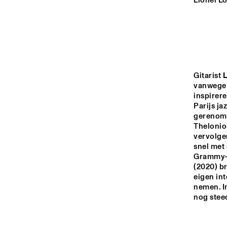
YENISEI
Lionel Lo
TIGRIS
HUDSON
Gitarist 
L
vanwege 
inspirere
DARLING
Parijs ja
gerenomm
Thelonio
vervolgen
14:00
14:30
15:00
snel met 
Grammy-
CO
(2020) br
AN
MISSISSIPPI
COL
eigen int
BA
nemen. In
nog stee
CODARTS TALENT 
STAGE