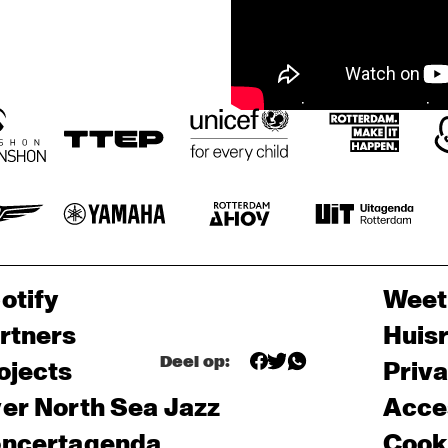
otify
Weet
rtners
Huis
Deel op:
ojects
Priv
er North Sea Jazz
Acces
ncertagenda
Cooki