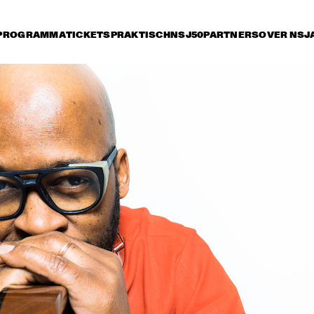
PROGRAMMA
TICKETS
PRAKTISCH
NSJ50
PARTNERS
OVER NSJ
vrijdag 8 juli
zaterdag 9 juli
zondag 10 juli
15:30
16:00
16:30
17:00
17:30
18:00
18:30
1
GEORGE BENSON
MARCUS KIN
LOUIS COLE & 
METROPOLE ORKEST 
CONDUCTED BY 
JULES BUCKLEY
GARY BARTZ & 
MAKAYA MCCRAV
MAISHA 