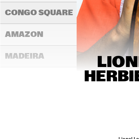
K.O
CONGO SQUARE
AMAZON
MADEIRA
LION
HERBI
14:00
14:30
15:00
MISSOURI
MURRAY