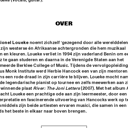
ueke (vocals, guitar).
MENEER FUNKEL
EKDOM'
OVER
ERIC VLOEIMANS / 
ELIANE ELIA
FRANK WOESTE 
QUARTET
ionel Loueke
 noemt zichzelf ‘gezegend door alle werelddelen’.
zijn westerse én Afrikaanse achtergronden die hem muzikaal 
n en kleuren. Loueke verliet in 1994 zijn vaderland Benin om eer
BLACKWAVE.
TIWA SAVAGE
zz te gaan studeren en daarna in de Verenigde Staten aan het 
eerde Berklee College of Music. Tijdens de vervolgopleiding 
us Monk Institute werd Herbie Hancock een van zijn mentoren,
s een rode draad in zijn carrière te blijven. Loueke mocht name
15:30
16:00
16:30
17:00
17:30
18:00
18:30
1
de legendarische pianist op tournee en zelfs meewerken aan zi
winnende plaat 
River: The Joni Letters
 (2007). Met het album 
DARTS 
MAARTEN 
EL 
acht Loueke een prachtige ode aan zijn leermeester, door een 
TWERP 
HOGENHUIS & 
BE
OGNE BIG 
NATIONAAL 
erpretatie en fascinerende uitvoering van Hancocks werk op te
ND
JEUGD JAZZ 
middels zijn beide artiesten ervaren musici, die samen in een 
ORKEST
CODARTS TALENT STAGE
ds het beste in elkaar naar boven brengen.