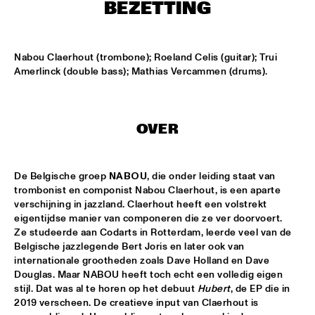
MISSISSIPPI
BEZETTING
K.O.BRASS
  •  
15:00
CONGO SQUARE
Nabou Claerhout (trombone); Roeland Celis (guitar); Trui 
Amerlinck (double bass); Mathias Vercammen (drums).
NOLA FRENCH CONNECTION BRASS BAND
  •  
15:15
CENTRAL PARK STAGE
OVER
CODARTS TALENT STAGE
  •  
15:30
CODARTS TALENT STAGE
De Belgische groep 
NABOU
, die onder leiding staat van 
A CONVERSATION WITH GAIDAA
  •  
15:30
trombonist en componist Nabou Claerhout, is een aparte 
MISSISSIPPI TERRACE
verschijning in jazzland. Claerhout heeft een volstrekt 
eigentijdse manier van componeren die ze ver doorvoert. 
Ze studeerde aan Codarts in Rotterdam, leerde veel van de 
MO VAN DER DOES MOTET
  •  
15:30
Belgische jazzlegende Bert Joris en later ook van 
YENISEI
internationale grootheden zoals Dave Holland en Dave 
Douglas. Maar NABOU heeft toch echt een volledig eigen 
PHILIP LASSITER
  •  
15:30
stijl. Dat was al te horen op het debuut 
Hubert
, de EP die in 
MADEIRA
2019 verscheen. De creatieve input van Claerhout is 