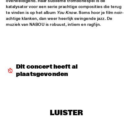
overweldigend. Haar sublieme trombonespel is de 
katalysator voor een serie prachtige composities die terug 
BLACKWAVE.
  •  
15:45
te vinden is op het album 
You Know
. Soms hoor je film noir-
DARLING
achtige klanken, dan weer heerlijk swingende jazz. De 
muziek van NABOU is robuust, intiem en ragfijn.
COMPOSITION PROJECT 2022: MARIKE VAN DIJK
  •  
15:45
MISSOURI
GEORGE BENSON
  •  
15:45
NILE
Dit concert heeft al 
GARY BARTZ & MAISHA 
  •  
15:45
plaatsgevonden
CONGO
BNNYHUNNA
  •  
16:00
MURRAY
ERIC VLOEIMANS / FRANK WOESTE QUARTET
  •  
16:00
LUISTER
HUDSON
MENEER FUNKEL
  •  
16:00