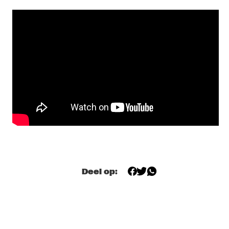
YENISEI
AMBROSE AKINMUSIRE QUARTET
  •  
17:30
MADEIRA
GRETCHEN PARLATO
  •  
17:45
MISSOURI
TIWA SAVAGE
  •  
17:45
DARLING
KASSA OVERALL
  •  
18:00
MURRAY
Deel op:
MAKAYA MCCRAVEN
  •  
18:00
CONGO
ELIANE ELIAS
  •  
18:15
HUDSON