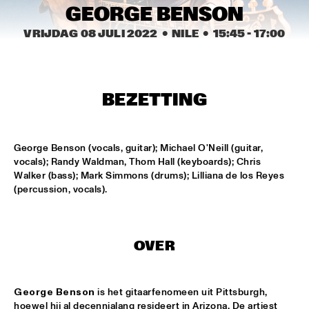
MISSISSIPPI
GEORGE BENSON
VRIJDAG 08 JULI 2022
  •  NILE
  •  
15:45
 - 
17:00
K.O.BRASS
  •  
15:00
CONGO SQUARE
NOLA FRENCH CONNECTION BRASS BAND
  •  
15:15
BEZETTING
CENTRAL PARK STAGE
CODARTS TALENT STAGE
  •  
15:30
George Benson (vocals, guitar); Michael O'Neill (guitar, 
CODARTS TALENT STAGE
vocals); Randy Waldman, Thom Hall (keyboards); Chris 
Walker (bass); Mark Simmons (drums); Lilliana de los Reyes 
A CONVERSATION WITH GAIDAA
  •  
15:30
(percussion, vocals).
MISSISSIPPI TERRACE
MO VAN DER DOES MOTET
  •  
15:30
OVER
YENISEI
PHILIP LASSITER
  •  
15:30
George Benson
 is het gitaarfenomeen uit Pittsburgh, 
MADEIRA
hoewel hij al decennialang resideert in Arizona. De artiest 