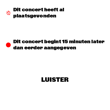
TIGRIS
Dit concert heeft al 
LIZZ WRIGHT WITH ROTTERDAM PHILHARMONIC 
plaatsgevonden
ORCHESTRA CONDUCTED BY BASTIEN STIL
  •  
16:45
AMAZON
K.O.BRASS
  •  
17:00
CONGO SQUARE
Dit concert begint 15 minuten later 
dan eerder aangegeven
LOUIS COLE & METROPOLE ORKEST CONDUCTED BY JULES 
BUCKLEY
  •  
17:00
MAAS
MAARTEN HOGENHUIS & NATIONAAL JEUGD JAZZ 
ORKEST
  •  
17:00
LUISTER
MISSISSIPPI
AMENTI THEATRE COMPANY INVITES GHETTO FUNK 
COLLECTIVE
  •  
17:15
CENTRAL PARK STAGE
BOKANI DYER TRIO
  •  
17:15