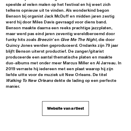
speelde al velen malen op het festival en hij weet zich 
BLACKWAVE.
  •  
15:45
telkens opnieuw uit te vinden. Als wonderkind begon 
DARLING
Benson bij organist Jack McDuff en midden jaren zestig 
werd hij door Miles Davis gevraagd voor diens band. 
Benson maakte daarna een reeks prachtige jazzplaten, 
COMPOSITION PROJECT 2022: MARIKE VAN DIJK
  •  
15:45
maar werd pas eind jaren zeventig wereldberoemd door 
MISSOURI
funky hits zoals 
Breezin’
 en 
Give Me The Night,
 die door 
Quincy Jones werden geproduceerd. Ondanks zijn 79 jaar 
GEORGE BENSON
  •  
15:45
blijft Benson uiterst productief. De zanger/gitarist 
NILE
produceerde een aantal thematische platen en maakte 
duo-albums met onder meer Marcus Miller en Al Jarreau. In 
2019 verraste hij iedereen met een plaat waarop hij zijn 
GARY BARTZ & MAISHA 
  •  
15:45
liefde uitte voor de muziek uit New Orleans. De titel 
CONGO
Walking To New Orleans 
dekte de lading op een perfecte 
manier.
BNNYHUNNA
  •  
16:00
MURRAY
Website van artiest
ERIC VLOEIMANS / FRANK WOESTE QUARTET
  •  
16:00
HUDSON
MENEER FUNKEL
  •  
16:00