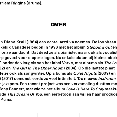
arriem Riggins (drums).
MENEER FUNKEL
EKDOM'
OVER
ERIC VLOEIMANS / 
ELIANE ELIA
FRANK WOESTE 
QUARTET
n 
Diana Krall
 (1964) een echte jazzdiva noemen. De loopbaan 
kelijk Canadese begon in 1993 met het album 
Stepping Out
 en
BLACKWAVE.
TIWA SAVAGE
 onze aandacht. Dat deed ze als pianiste, maar ook als vocalist
p gevoel voor diepere lagen. Na enkele platen bij kleine label
9 onder de vleugels van het label Verve, met albums als 
The Lo
02) en 
The Girl In The Other Room
 (2004). Op die laatste plaat 
15:30
16:00
16:30
17:00
17:30
18:00
18:30
1
e ze ook als songwriter. Op albums als 
Quiet Nights
 (2009) en 
t
 (2017) demonstreerde ze veel intimiteit. ‘De nieuwe 
bedroom 
DARTS 
MAARTEN 
EL 
e jazzpers. Een recent project was een verzameling duetten met
TWERP 
HOGENHUIS & 
BE
Tony Bennett, met wie ze het album 
Love Is Here To Stay
 maakte
OGNE BIG 
NATIONAAL 
ND
JEUGD JAZZ 
gde 
This Dream Of You
, een eerbetoon aan wijlen haar produce
ORKEST
CODARTS TALENT STAGE