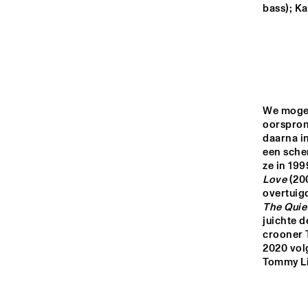
YENISEI
bass); K
TIGRIS
HUDSON
We moge
oorspron
daarna in
DARLING
een scher
ze in 199
Love
 (20
14:00
14:30
15:00
overtuigd
The Quie
CO
juichte d
AN
MISSISSIPPI
crooner 
COL
BA
2020 vol
CODARTS TALENT 
STAGE