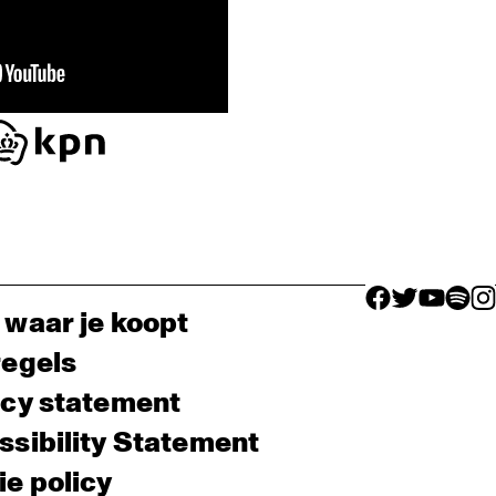
facebook icon
facebook ico
facebook 
facebo
fac
 waar je koopt
regels
acy statement
sibility Statement
e policy