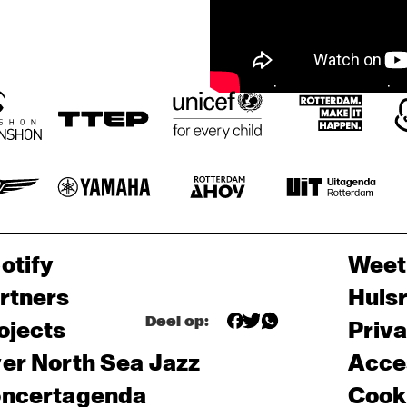
otify
Weet
rtners
Huis
Deel op:
ojects
Priv
er North Sea Jazz
Acces
ncertagenda
Cooki