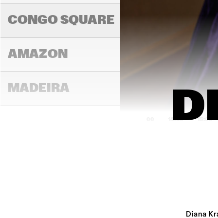
K.O
CONGO SQUARE
AMAZON
MADEIRA
D
14:00
14:30
15:00
MISSOURI
MURRAY
Diana Kra