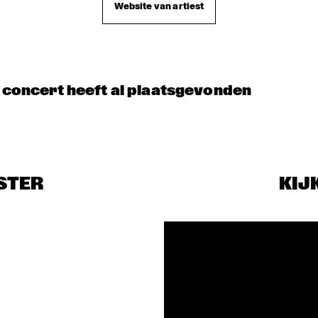
NOLA FRENCH 
Website van artiest
AMENTI THEATRE 
CONNECTION 
COMPANY 
BRASS BAND
INVITES GHETTO 
FUNK 
COLLECTIVE
A 
VOCA
CONVERSATIO
LIZ
N WITH 
GAIDAA
t concert heeft al plaatsgevonden
STER
KIJ