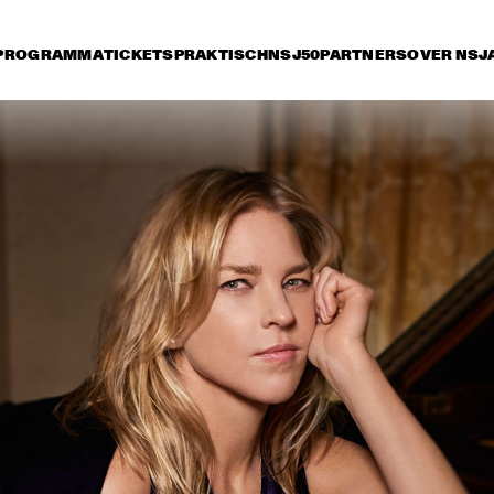
PROGRAMMA
TICKETS
PRAKTISCH
NSJ50
PARTNERS
OVER NSJ
vrijdag 8 juli
zaterdag 9 juli
zondag 10 juli
15:30
16:00
16:30
17:00
17:30
18:00
18:30
1
GEORGE BENSON
MARCUS KIN
LOUIS COLE & 
METROPOLE ORKEST 
CONDUCTED BY 
JULES BUCKLEY
GARY BARTZ & 
MAKAYA MCCRAV
MAISHA 