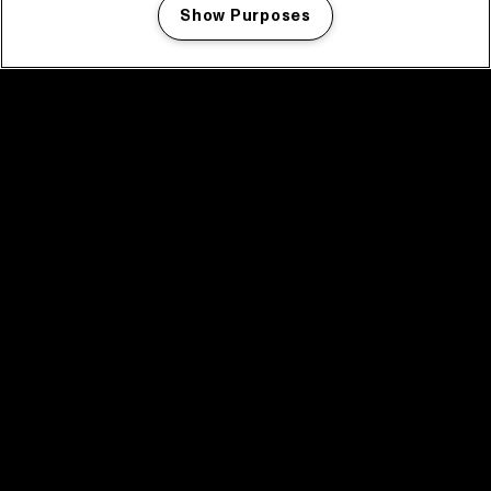
Show Purposes
Manage my cookies
facebook icon
facebook icon
facebook icon
facebook icon
facebook icon
Home
Programma
Programma archief
Nieuws
Tickets
Videoterugblik 2025
2025 in webstories
Spotify