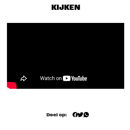
CONGO SQUARE
KIJKEN
COMPOSITION PROJECT 2019: MAARTEN 
HOGENHUIS
  •  
18:00
YENISEI
JOEY DEFRANCESCO TRIO FEAT. BILLY HART
  •  
18:15
HUDSON
ALEXANDER NUT
  •  
18:30
TIGRIS
CHECK OUT ROTTERDAM'S BEST MUSIC STUDENTS 
PERFORMING ON THE CODARTS TALENT STAGE AT NILE 
SQUARE
  •  
18:30
CODARTS TALENT STAGE
JUANES
  •  
18:30
NILE
Deel op:
LAGE + DAVIS 
  •  
18:30