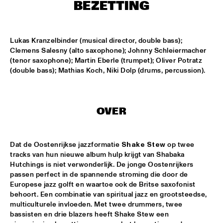
MISSISSIPPI
BEZETTING
REIN DE GRAAFF ALTO MADNESS WITH SPECIAL GUEST 
RONNIE CUBER
  •  
15:15
Lukas Kranzelbinder (musical director, double bass); 
MADEIRA
Clemens Salesny (alto saxophone); Johnny Schleiermacher 
(tenor saxophone); Martin Eberle (trumpet); Oliver Potratz 
SLY5THAVE WITH RE:FRESHED ORCHESTRA 
  •  
15:15
(double bass); Mathias Koch, Niki Dolp (drums, percussion).
DARLING
WENDEL + LAGE
  •  
15:30
OVER
VOLGA
SAMM HENSHAW
  •  
15:30
Dat de Oostenrijkse jazzformatie 
Shake Stew
 op twee 
MAAS
tracks van hun nieuwe album hulp krijgt van Shabaka 
Hutchings is niet verwonderlijk. De jonge Oostenrijkers 
THE CALIFORNIA HONEYDROPS
  •  
15:30
passen perfect in de spannende stroming die door de 
CONGO SQUARE
Europese jazz golft en waartoe ook de Britse saxofonist 
behoort. Een combinatie van spiritual jazz en grootsteedse, 
GARY BARTZ FEATURING RAVI COLTRANE & CHARLES 
multiculturele invloeden. Met twee drummers, twee 
TOLLIVER
  •  
16:00
bassisten en drie blazers heeft Shake Stew een 
HUDSON