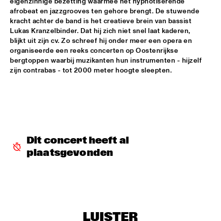
eigenzinnige bezetting waarmee het hypnotiserende 
afrobeat en jazzgrooves ten gehore brengt. De stuwende 
MIXMONK
  •  
16:00
kracht achter de band is het creatieve brein van bassist 
Lukas Kranzelbinder. Dat hij zich niet snel laat kaderen, 
YENISEI
blijkt uit zijn cv. Zo schreef hij onder meer een opera en 
organiseerde een reeks concerten op Oostenrijkse 
NON DE JUS & RITA LYNN
  •  
16:00
bergtoppen waarbij muzikanten hun instrumenten - hijzelf 
TIGRIS
zijn contrabas - tot 2000 meter hoogte sleepten. 
MY BABY
  •  
16:15
NILE
THE TESKEY BROTHERS
  •  
16:15
CONGO
Dit concert heeft al 
plaatsgevonden
BREWER + HEKSELMAN
  •  
16:30
VOLGA
METROPOLE ORKEST WITH LIZZ WRIGHT, BECCA STEVENS & 
CAMILA MEZA
  •  
17:00
AMAZON
LUISTER