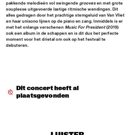
TIGRIS
pakkende melodieën vol swingende 
grooves
 en met grote 
souplesse uitgevoerde lastige ritmische wendingen. Dit 
BRAXTON COOK
  •  
16:15
alles gedragen door het prachtige stemgeluid van Van Vliet 
en haar unisono lijnen op de piano en zang. Inmiddels is er 
CONGO
met het onlangs verschenen 
Music For President
 (2019) 
ook een album in de schappen en is dit dus het perfecte 
BEN SLUIJS QUARTET
  •  
16:30
moment voor het drietal om ook op het festvail te 
VOLGA
debuteren. 
JOHN ZORN’S BAGATELLES MARATHON
  •  
16:30
DARLING
CLINIC MAKAYA MCCRAVEN
  •  
16:30
HUDSON TERRACE
Dit concert heeft al 
plaatsgevonden
CARGO MAS
  •  
16:45
MISSISSIPPI
CURTIS HARDING
  •  
16:45
NILE