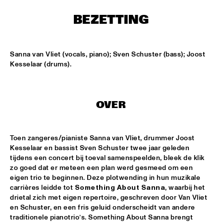
MISSISSIPPI
BEZETTING
DAFNIS PRIETO BIG BAND FEATURING THE AARHUS JAZZ 
ORCHESTRA
  •  
15:15
MADEIRA
Sanna van Vliet (vocals, piano); Sven Schuster (bass); Joost 
Kesselaar (drums).
JOSÉ JAMES 'LEAN ON ME' WITH NOORDPOOL 
ORKEST
  •  
15:30
MAAS
OVER
SON SWAGGA
  •  
15:30
CONGO SQUARE
Toen zangeres/pianiste Sanna van Vliet, drummer Joost 
KAYHAN KALHOR & REMBRANDT FRERICHS TRIO
  •  
16:00
Kesselaar en bassist Sven Schuster twee jaar geleden 
YENISEI
tijdens een concert bij toeval samenspeelden, bleek de klik 
zo goed dat er meteen een plan werd gesmeed om een 
STEVE GADD BAND
  •  
16:00
eigen trio te beginnen. Deze plotwending in hun muzikale 
carrières leidde tot 
Something About Sanna
, waarbij het 
HUDSON
drietal zich met eigen repertoire, geschreven door Van Vliet 
en Schuster, en een fris geluid onderscheidt van andere 
SUZE IJÓ
  •  
16:00
traditionele pianotrio’s. Something About Sanna brengt 