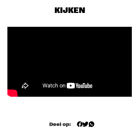
YENISEI
KIJKEN
MAKAYA MCCRAVEN WITH SPECIAL GUESTS YOUNGER AND 
ROSS
  •  
18:15
CONGO
CHECK OUT ROTTERDAM'S BEST MUSIC STUDENTS 
PERFORMING ON THE CODARTS TALENT STAGE AT NILE 
SQUARE
  •  
18:30
CODARTS TALENT STAGE
DOBET GNAHORÉ
  •  
18:30
MISSISSIPPI
LEFTO
  •  
18:30
TIGRIS
MYRTHE VAN DE WEETERING
  •  
18:30
VOLGA
Deel op:
RAG'N'BONE MAN
  •  
18:45