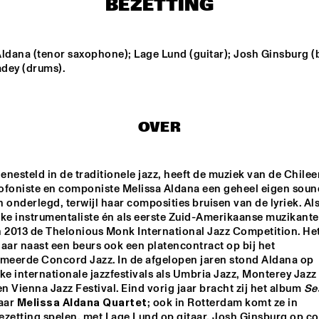
BEZETTING
FRERICHS TRIO
LAKATOS
BEN SLUIJS QUARTET
MYRTHE 
WEETER
ldana (tenor saxophone); Lage Lund (guitar); Josh Ginsburg (b
dey (drums).
NSERVATORIU
CARGO MAS
DOBET 
AN 
STERDAM 
CERT BIG 
D & REINIER 
OVER
AS
SUZE IJÓ
LEFTO
nesteld in de traditionele jazz, heeft de muziek van de Chilee
ofoniste en componiste Melissa Aldana
een geheel eigen sound.
15:30
16:00
16:30
17:00
17:30
18:00
18:30
1
 onderlegd, terwijl haar composities bruisen van de lyriek. Als
jke instrumentaliste én als eerste Zuid-Amerikaanse muzikante
CLINIC 
CLINIC 
n 2013 de Thelonious Monk International Jazz Competition. Het
MAKAYA 
DERRICK 
MCCRAVEN
HODGE
aar naast een beurs ook een platencontract op bij het 
eerde Concord Jazz. In de afgelopen jaren stond Aldana op 
ke internationale jazzfestivals als Umbria Jazz, Monterey Jazz 
CHECK 
TALENT 
en Vienna Jazz Festival. Eind vorig jaar bracht zij het album 
Se
aar 
Melissa Aldana Quartet
; ook in Rotterdam komt ze in 
ezetting spelen, met Lage Lund op gitaar, Josh Ginsburg op co