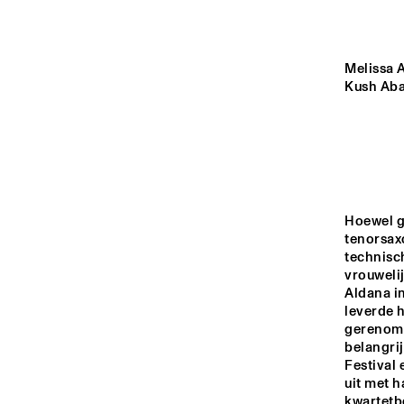
YENISEI
VOLGA
Melissa A
Kush Aba
CO
M V
MISSISSIPPI
AM
CON
BAN
BA
TIGRIS
Hoewel ge
tenorsax
14:00
14:30
15:00
technisch
vrouweli
Aldana i
HUDSON TERRACE
leverde h
gerenomm
belangrij
CODARTS TALENT 
Festival 
STAGE
uit met h
kwartetb