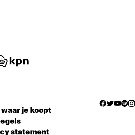
facebook icon
facebook ico
facebook 
facebo
fac
 waar je koopt
regels
acy statement