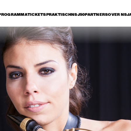
PROGRAMMA
TICKETS
PRAKTISCH
NSJ50
PARTNERS
OVER NSJ
ijdag 12 juli
zaterdag 13 juli
zondag 14 juli
15:30
16:00
16:30
17:00
17:30
18:00
18:30
1
DIANA KRALL 
STEVE GADD BAND
GARY BARTZ
FEATURING R
COLTRANE &
CHARLES TO
CURTIS HARDING
RA
MA