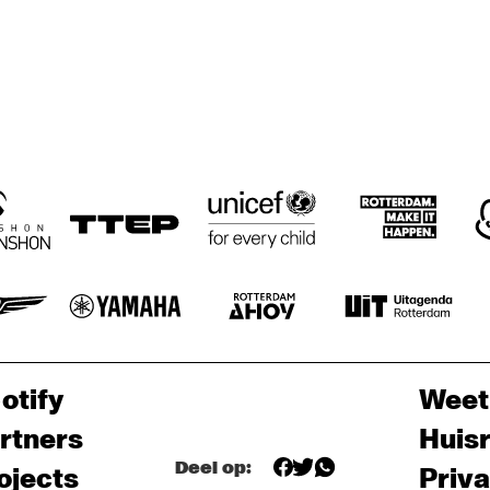
otify
Weet
rtners
Huis
Deel op:
ojects
Priv