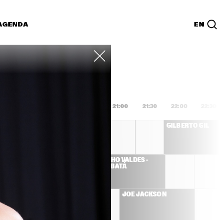
AGENDA
EN
Lijst
PDF
9:00
19:30
20:00
20:30
21:00
21:30
22:00
22:30
BURT BACHARACH
GILBERTO GIL
 
CHUCHO VALDÉS – 
AVI 
JAZZ BATÁ
 
LLIVER
G'N'BONE 
JOE JACKSON
N