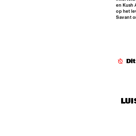
en Kush 
op het le
Savant o
Di
LUI