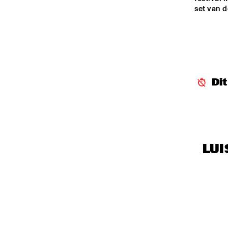
set van d
Di
LUI