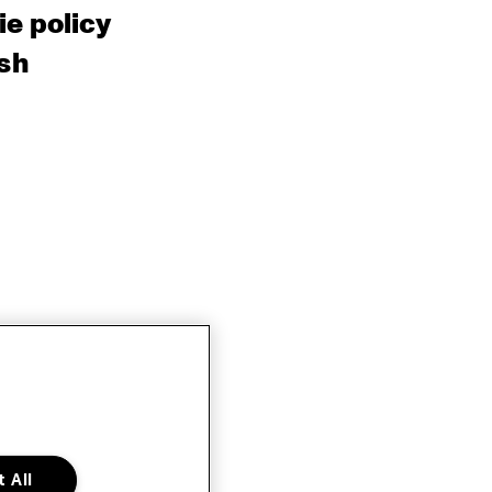
e policy
sh
 All