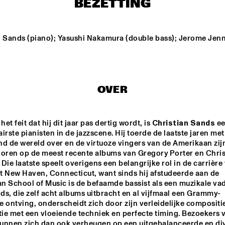
BEZETTING
FRERICHS TRIO
LAKATOS
BEN SLUIJS QUARTET
MYRTHE 
WEETER
n Sands (piano); Yasushi Nakamura (double bass); Jerome Jenn
NSERVATORIU
CARGO MAS
DOBET 
AN 
STERDAM 
CERT BIG 
D & REINIER 
OVER
AS
SUZE IJÓ
LEFTO
et feit dat hij dit jaar pas dertig wordt, is 
Christian Sands
 ee
irste pianisten in de jazzscene. Hij toerde de laatste jaren met 
15:30
16:00
16:30
17:00
17:30
18:00
18:30
1
nd de wereld over en de virtuoze vingers van de Amerikaan zijn
horen op de meest recente albums van Gregory Porter en Christ
CLINIC 
CLINIC 
Die laatste speelt overigens een belangrijke rol in de carrière 
MAKAYA 
DERRICK 
MCCRAVEN
HODGE
it New Haven, Connecticut, want sinds hij afstudeerde aan de 
n School of Music is de befaamde bassist als een muzikale vad
s, die zelf acht albums uitbracht en al vijfmaal een Grammy-
CHECK 
TALENT 
 ontving, onderscheidt zich door zijn verleidelijke composities
ie met een vloeiende techniek en perfecte timing. Bezoekers v
 kunnen zich dan ook verheugen op een uitgebalanceerde en div