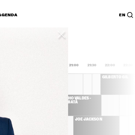
AGENDA
EN
Lijst
PDF
9:00
19:30
20:00
20:30
21:00
21:30
22:00
22:30
BURT BACHARACH
GILBERTO GIL
 
CHUCHO VALDÉS – 
AVI 
JAZZ BATÁ
 
LLIVER
G'N'BONE 
JOE JACKSON
N