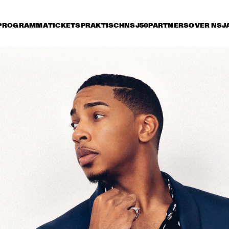
PROGRAMMA
TICKETS
PRAKTISCH
NSJ50
PARTNERS
OVER NSJ
ijdag 12 juli
zaterdag 13 juli
zondag 14 juli
15:30
16:00
16:30
17:00
17:30
18:00
18:30
1
DIANA KRALL 
STEVE GADD BAND
GARY BARTZ
FEATURING R
COLTRANE &
CHARLES TO
CURTIS HARDING
RA
MA