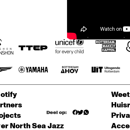
otify
Weet
rtners
Huis
Deel op:
ojects
Priv
er North Sea Jazz
Acces