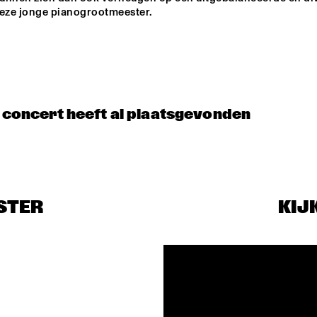
eze jonge pianogrootmeester.   
t concert heeft al plaatsgevonden
STER
KIJ