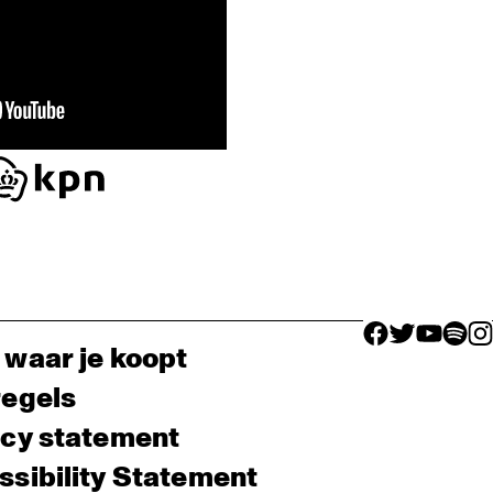
facebook icon
facebook ico
facebook 
facebo
fac
 waar je koopt
regels
acy statement
sibility Statement