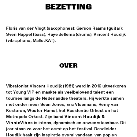
MISSISSIPPI
BEZETTING
BLUE FLAMINGO
  •  
15:00
TIGRIS
Floris van der Vlugt (saxophones); Gerson Raams (guitar); 
Sven Happel (bass); Haye Jellema (drums); Vincent Houdijk 
DENNIS AALSE YOUTH ORCHESTRA
  •  
15:00
(vibraphone, MalletKAT).
CONGO SQUARE
VINCENT HOUDIJK & VINNIEVIBES
  •  
15:00
OVER
VOLGA
MATHIAS EICK QUINTET
  •  
15:15
Vibrafonist Vincent Houdijk (1981) werd in 2016 uitverkoren 
HUDSON
tot Young VIP en maakte als veelbelovend talent een 
tournee langs de Nederlandse theaters. Hij werkte samen 
RUBEN HEIN
  •  
15:15
met onder meer Sean Jones, Eric Vloeimans, Remy van 
DARLING
Kesteren, Wouter Hamel, het Residentie Orkest en het 
Metropole Orkest. Zijn band 
Vincent Houdijk
& 
CHECK OUT ROTTERDAM'S BEST MUSIC STUDENTS 
VinnieVibes
 is intens, dynamisch en onweerstaanbaar. Dit 
PERFORMING ON THE CODARTS TALENT STAGE AT NILE 
jaar staan ze voor het eerst op het festival. Bandleider 
SQUARE
  •  
15:15
Houdijk haalt zijn inspiratie overal vandaan, van pop en 