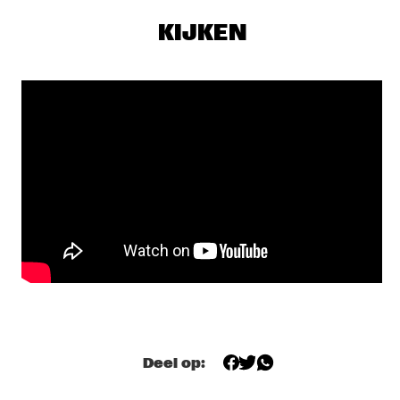
ALLISON MILLER’S BOOM TIC BOOM
  •  
17:30
KIJKEN
YENISEI
ALOE BLACC
  •  
17:45
NILE
DONNA LEAKE
  •  
17:45
TIGRIS
OUMOU SANGARÉ
  •  
17:45
CONGO
MULATU ASTATKE
  •  
18:00
MADEIRA
NORTH SEA JAZZ QUIZ
  •  
18:00
HUDSON TERRACE
Deel op:
FIEH
  •  
18:15