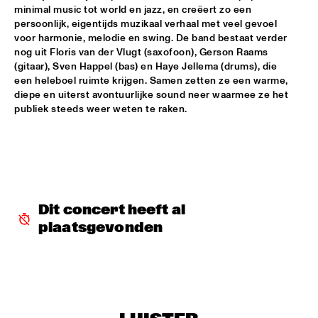
CODARTS TALENT STAGE
minimal music tot world en jazz, en creëert zo een 
persoonlijk, eigentijds muzikaal verhaal met veel gevoel 
MACIEJ OBARA QUARTET
  •  
15:30
voor harmonie, melodie en swing. De band bestaat verder 
YENISEI
nog uit Floris van der Vlugt (saxofoon), Gerson Raams 
(gitaar), Sven Happel (bas) en Haye Jellema (drums), die 
een heleboel ruimte krijgen. Samen zetten ze een warme, 
BOKANTÉ WITH SPECIAL GUESTS
  •  
15:45
diepe en uiterst avontuurlijke sound neer waarmee ze het 
CONGO
publiek steeds weer weten te raken. 
NATHANIEL RATELIFF AND THE NIGHT SWEATS 
  •  
15:45
NILE
QUEEN OF SHEBA: KIDJO AND MAALOUF WITH CASCO 
PHILHARMONIC
  •  
16:00
AMAZON
Dit concert heeft al 
plaatsgevonden
MARTIN FONDSE ORCHESTRA WITH SPECIAL 
GUESTS
  •  
16:00
MADEIRA
DOWNBEAT BLINDFOLD TEST WITH VIJAY IYER
  •  
16:15
HUDSON TERRACE