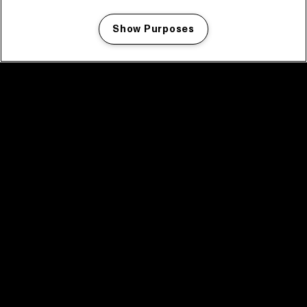
Show Purposes
Manage my cookies
facebook icon
facebook icon
facebook icon
facebook icon
facebook icon
Home
Programma
Programma archief
Nieuws
Tickets
Videoterugblik 2025
2025 in webstories