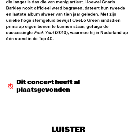
die langer is dan die van menig artiest. Hoewel Gnarls 
CODARTS TALENT STAGE
Barkley nooit officieel werd begraven, dateert hun tweede 
en laatste album alweer van tien jaar geleden. Met zijn 
MACIEJ OBARA QUARTET
  •  
15:30
unieke hoge stemgeluid bewijst CeeLo Green sindsdien 
YENISEI
prima op eigen benen te kunnen staan, getuige de 
successingle 
Fuck You!
 (2010), waarmee hij in Nederland op 
BOKANTÉ WITH SPECIAL GUESTS
  •  
15:45
één stond in de Top 40. 
CONGO
NATHANIEL RATELIFF AND THE NIGHT SWEATS 
  •  
15:45
NILE
QUEEN OF SHEBA: KIDJO AND MAALOUF WITH CASCO 
Dit concert heeft al 
PHILHARMONIC
  •  
16:00
plaatsgevonden
AMAZON
MARTIN FONDSE ORCHESTRA WITH SPECIAL 
GUESTS
  •  
16:00
MADEIRA
DOWNBEAT BLINDFOLD TEST WITH VIJAY IYER
  •  
16:15
LUISTER
HUDSON TERRACE