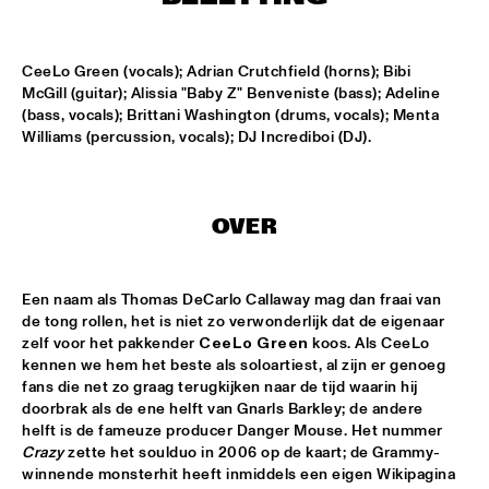
MISSISSIPPI
BLUE FLAMINGO
  •  
15:00
CeeLo Green (vocals); Adrian Crutchfield (horns); Bibi 
TIGRIS
McGill (guitar); Alissia "Baby Z" Benveniste (bass); Adeline 
(bass, vocals); Brittani Washington (drums, vocals); Menta 
DENNIS AALSE YOUTH ORCHESTRA
  •  
15:00
Williams (percussion, vocals); DJ Incrediboi (DJ).
CONGO SQUARE
VINCENT HOUDIJK & VINNIEVIBES
  •  
15:00
OVER
VOLGA
MATHIAS EICK QUINTET
  •  
15:15
Een naam als Thomas DeCarlo Callaway mag dan fraai van 
HUDSON
de tong rollen, het is niet zo verwonderlijk dat de eigenaar 
zelf voor het pakkender 
CeeLo Green
 koos. Als CeeLo 
RUBEN HEIN
  •  
15:15
kennen we hem het beste als soloartiest, al zijn er genoeg 
fans die net zo graag terugkijken naar de tijd waarin hij 
DARLING
doorbrak als de ene helft van Gnarls Barkley; de andere 
helft is de fameuze producer Danger Mouse. Het nummer 
CHECK OUT ROTTERDAM'S BEST MUSIC STUDENTS 
Crazy
 zette het soulduo in 2006 op de kaart; de Grammy-
PERFORMING ON THE CODARTS TALENT STAGE AT NILE 
SQUARE
  •  
15:15
winnende monsterhit heeft inmiddels een eigen Wikipagina 