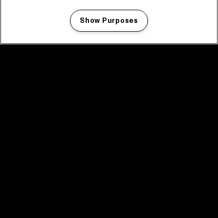
Show Purposes
Manage my cookies
facebook icon
facebook icon
facebook icon
facebook icon
facebook icon
Home
Programma
Programma archief
Nieuws
Tickets
Videoterugblik 2025
2025 in webstories