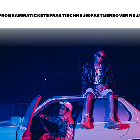
PROGRAMMA
TICKETS
PRAKTISCH
NSJ50
PARTNERS
OVER NSJ
ijdag 13 juli
zaterdag 14 juli
zondag 15 juli
15:30
16:00
16:30
17:00
17:30
18:00
18:30
1
QUEEN OF SHEBA: 
SELAH 
KIDJO AND MAALOUF 
WITH CASCO 
PHILHARMONIC
MATHIAS EICK 
HUDSON - 
ERI
QUINTET
DEJOHNETTE / 
LE
SCOFIELD / MEDESKI / 
COLLEY
NATHANIEL RATELIFF 
ALOE BLACC
AND THE NIGHT 
SWEATS 