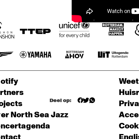
otify
Weet
rtners
Huis
Deel op:
ojects
Priv
er North Sea Jazz
Acces
ncertagenda
Cooki
ntact
Engli