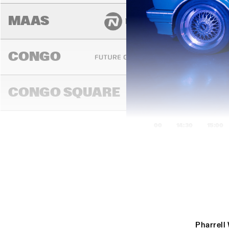
MAAS
CONGO
DENN
YOUT
CONGO SQUARE
ORC
14:00
14:30
15:00
DARLING
MADEIRA
Pharrell 