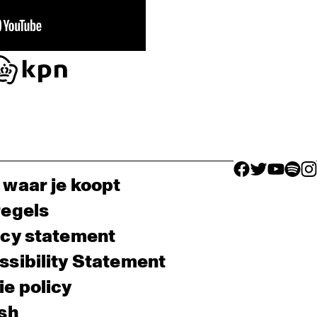
facebook icon
facebook ico
facebook 
facebo
fac
 waar je koopt
regels
acy statement
sibility Statement
e policy
sh