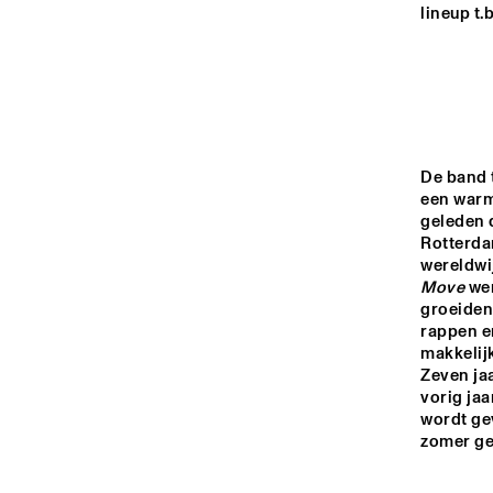
YENISEI
lineup t.b.
VIN
VIN
VOLGA
ELMHUR
COLLEGE
MISSISSIPPI
BAND
De band 
een warme
BL
geleden d
TIGRIS
Rotterdam
wereldwi
Move
 we
14:00
14:30
15:00
groeiden
rappen e
makkelijk
HUDSON TERRACE
Zeven jaa
vorig jaa
wordt gev
CODARTS TALENT 
zomer ge
STAGE