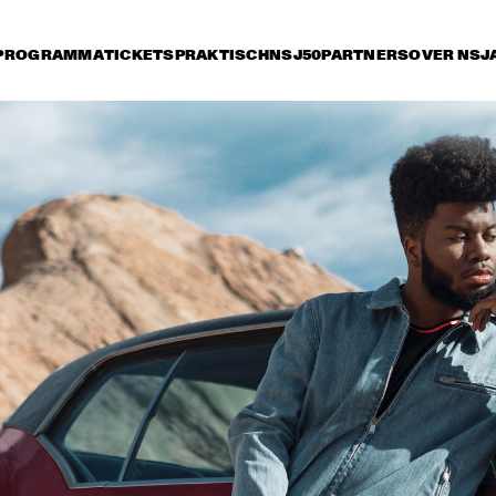
PROGRAMMA
TICKETS
PRAKTISCH
NSJ50
PARTNERS
OVER NSJ
ijdag 13 juli
zaterdag 14 juli
zondag 15 juli
15:30
16:00
16:30
17:00
17:30
18:00
18:30
1
QUEEN OF SHEBA: 
SELAH 
KIDJO AND MAALOUF 
WITH CASCO 
PHILHARMONIC
MATHIAS EICK 
HUDSON - 
ERI
QUINTET
DEJOHNETTE / 
LE
SCOFIELD / MEDESKI / 
COLLEY
NATHANIEL RATELIFF 
ALOE BLACC
AND THE NIGHT 
SWEATS 