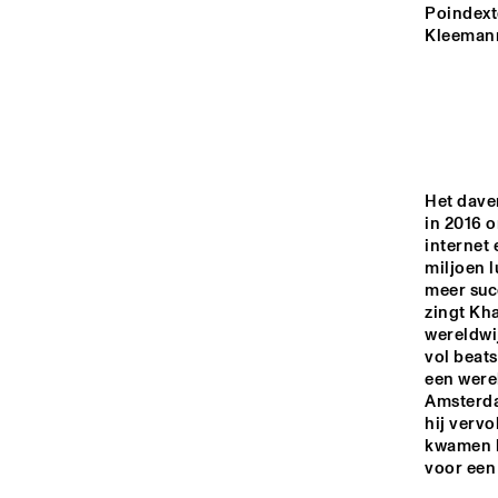
YENISEI
Poindexte
Kleemann
VIN
VIN
VOLGA
ELMHUR
COLLEGE
MISSISSIPPI
BAND
Het dave
BL
in 2016 o
TIGRIS
internet 
miljoen l
meer succ
14:00
14:30
15:00
zingt Kha
wereldwij
vol beats
HUDSON TERRACE
een were
Amsterda
hij vervo
CODARTS TALENT 
kwamen k
STAGE
voor een