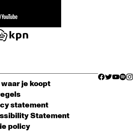
facebook icon
facebook ico
facebook 
facebo
fac
 waar je koopt
regels
acy statement
sibility Statement
e policy