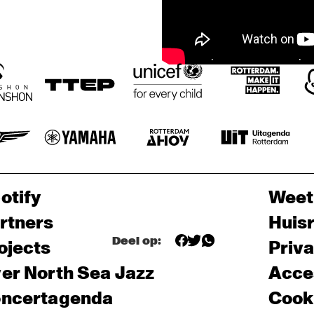
otify
Weet
rtners
Huis
Deel op:
ojects
Priv
er North Sea Jazz
Acces
ncertagenda
Cooki