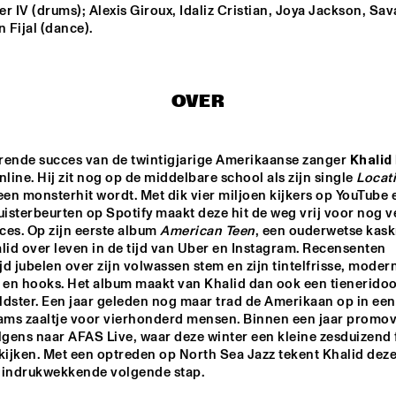
r IV (drums); Alexis Giroux, Idaliz Cristian, Joya Jackson, Sav
 Fijal (dance).
CENT HOUDIJK & 
HERMIA CECCALDI 
NIEVIBES
DARRIFOURCQ
OVER
ST 
NJO WITH 
FIEH
 BIG 
ANTON 
GOUDSMIT
rende succes van de twintigjarige Amerikaanse zanger 
Khalid
UE FLAMINGO
DONNA LEAKE
nline. Hij zit nog op de middelbare school als zijn single 
Locat
een monsterhit wordt. Met dik vier miljoen kijkers op YouTube e
uisterbeurten op Spotify maakt deze hit de weg vrij voor nog ve
es. Op zijn eerste album 
American Teen
, een ouderwetse kaskr
15:30
16:00
16:30
17:00
17:30
18:00
18:30
1
lid over leven in de tijd van Uber en Instagram. Recensenten 
d jubelen over zijn volwassen stem en zijn tintelfrisse, moder
DOWNBEAT 
NORTH SEA JAZZ 
 en hooks. Het album maakt van Khalid dan ook een tieneridool
BLINDFOLD TEST 
QUIZ
ldster. Een jaar geleden nog maar trad de Amerikaan op in een 
WITH VIJAY IYER
ms zaaltje voor vierhonderd mensen. Binnen een jaar promov
lgens naar AFAS Live, waar deze winter een kleine zesduizend 
CHECK OUT ROTTERDAM'S BEST MUSIC STUDENTS PERFORMING ON TH
ijken. Met een optreden op North Sea Jazz tekent Khalid deze
 indrukwekkende volgende stap.