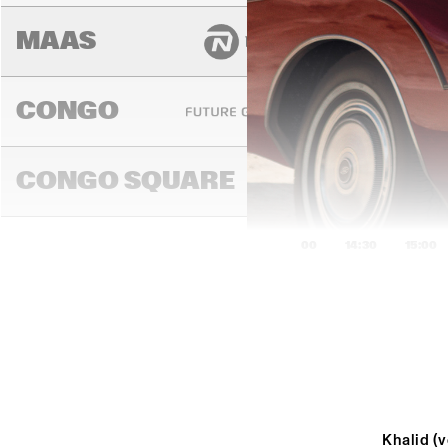
MAAS
CONGO
DENN
YOUT
CONGO SQUARE
ORC
14:00
14:30
15:00
DARLING
MADEIRA
Khalid (v