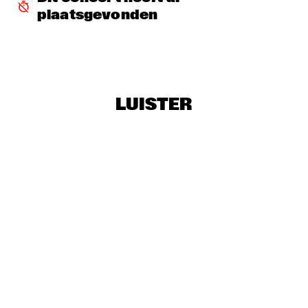
plaatsgevonden
CHAKA KHAN & METROPOLE ORKEST CONDUCTED BY 
JULES BUCKLEY
  •  
16:30
MAAS
NJO WITH ANTON GOUDSMIT
  •  
16:30
MISSISSIPPI
LUISTER
HERMIA CECCALDI DARRIFOURCQ
  •  
17:00
VOLGA
HUDSON - DEJOHNETTE / SCOFIELD / MEDESKI / 
COLLEY
  •  
17:00
HUDSON
MOSES SUMNEY
  •  
17:00
DARLING
NEW ORLEANS SWAMP DONKEYS
  •  
17:00
CONGO SQUARE