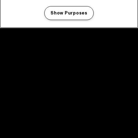
Show Purposes
Manage my cookies
facebook icon
facebook icon
facebook icon
facebook icon
facebook icon
Home
Programma
Programma archief
Nieuws
Tickets
Videoterugblik 2025
2025 in webstories