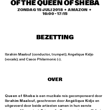
MISSISSIPPI
OF THE QUEEN OF SHEBA
ZONDAG 15 JULI 2018
  •  AMAZON
  •  
BLUE FLAMINGO
  •  
15:00
16:00
 - 
17:15
TIGRIS
DENNIS AALSE YOUTH ORCHESTRA
  •  
15:00
CONGO SQUARE
BEZETTING
VINCENT HOUDIJK & VINNIEVIBES
  •  
15:00
VOLGA
Ibrahim Maalouf (conductor, trumpet); Angelique Kidjo 
(vocals); and Casco Philarmonic (-).
MATHIAS EICK QUINTET
  •  
15:15
HUDSON
OVER
RUBEN HEIN
  •  
15:15
DARLING
Queen of Sheba
 is een muzikale reis gecomponeerd door 
CHECK OUT ROTTERDAM'S BEST MUSIC STUDENTS 
Ibrahim Maalouf
, geschreven door 
Angélique Kidjo
 en 
PERFORMING ON THE CODARTS TALENT STAGE AT NILE 
uitgevoerd door beide artiesten samen in hun eerste 
SQUARE
  •  
15:15