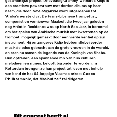
gezamenlijke project. Drievoudig Grammy-winnares Kidjo is 
CODARTS TALENT STAGE
een creatieve powervrouw met dertien albums op haar 
naam, die door 
Time Magazine
 werd uitgeroepen tot 
MACIEJ OBARA QUARTET
  •  
15:30
‘Afrika’s eerste diva’. De Frans-Libanese trompettist, 
YENISEI
componist en vernieuwer Maalouf, die twee jaar geleden 
nog Artist in Residence was op North Sea Jazz, is beroemd 
BOKANTÉ WITH SPECIAL GUESTS
  •  
15:45
om het spelen van Arabische muziek met kwarttonen op de 
trompet, mogelijk gemaakt door een vierde ventiel op zijn 
CONGO
instrument. Hij en zangeres Kidjo hebben allebei eerder 
muzikale odes gebracht aan de grote vrouwen in de wereld, 
NATHANIEL RATELIFF AND THE NIGHT SWEATS 
  •  
15:45
en eren nu samen de legende van de Koningin van Sheba. 
NILE
Hun optreden, een spannende mix van hun culturen, 
melodieën en ritmes, belooft bijzonder te worden. In 
QUEEN OF SHEBA: KIDJO AND MAALOUF WITH CASCO 
Rotterdam brengen ze hun project tot leven met behulp 
PHILHARMONIC
  •  
16:00
van band én het 64-koppige Vlaamse orkest 
Casco
AMAZON
Philharmonic
, dat Maalouf zelf zal dirigeren. 
MARTIN FONDSE ORCHESTRA WITH SPECIAL 
GUESTS
  •  
16:00
MADEIRA
DOWNBEAT BLINDFOLD TEST WITH VIJAY IYER
  •  
16:15
HUDSON TERRACE
Dit concert heeft al 