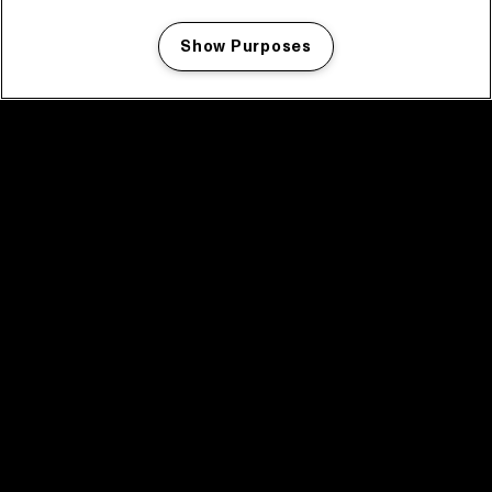
Show Purposes
Manage my cookies
facebook icon
facebook icon
facebook icon
facebook icon
facebook icon
Home
Programma
Programma archief
Nieuws
Tickets
Videoterugblik 2025
2025 in webstories