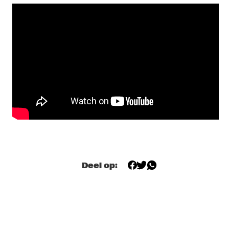
ALLISON MILLER’S BOOM TIC BOOM
  •  
17:30
YENISEI
ALOE BLACC
  •  
17:45
NILE
DONNA LEAKE
  •  
17:45
TIGRIS
OUMOU SANGARÉ
  •  
17:45
CONGO
MULATU ASTATKE
  •  
18:00
MADEIRA
Deel op:
NORTH SEA JAZZ QUIZ
  •  
18:00
HUDSON TERRACE
FIEH
  •  
18:15