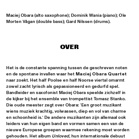
MISSISSIPPI
Maciej Obara (alto saxophone); Dominik Wania (piano); Ole 
BLUE FLAMINGO
  •  
15:00
Morten Vågan (double bass); Gard Nilssen (drums).
TIGRIS
DENNIS AALSE YOUTH ORCHESTRA
  •  
15:00
CONGO SQUARE
OVER
VINCENT HOUDIJK & VINNIEVIBES
  •  
15:00
VOLGA
Het is de constante spanning tussen de geschreven noten 
en de spontane invallen waar het 
Maciej Obara Quartet
naar zoekt. Het half Poolse en half Noorse viertal omarmt 
MATHIAS EICK QUINTET
  •  
15:15
zowel zacht lyrisch als gepassioneerd en gedurfd spel. 
HUDSON
Bandleider en saxofonist Maciej Obara speelde zichzelf in 
de kijker bij het ensemble van trompettist Tomasz Stanko. 
RUBEN HEIN
  •  
15:15
Die oude meester zegt over Obara: ‘Een groot muzikant 
DARLING
wiens muziek krachtig, volwassen, diep en vol van charme 
en schoonheid is.’ De andere muzikanten zijn allemaal ook 
leiders van hun eigen band en vormen samen een van de 
CHECK OUT ROTTERDAM'S BEST MUSIC STUDENTS 
PERFORMING ON THE CODARTS TALENT STAGE AT NILE 
nieuwe Europese groepen waarmee rekening moet worden 
SQUARE
  •  
15:15
gehouden. Het album 
Unloved
, hun internationale debuut 