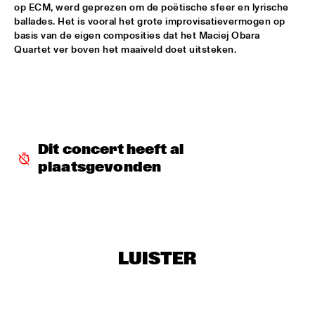
CODARTS TALENT STAGE
op ECM, werd geprezen om de poëtische sfeer en lyrische 
ballades. Het is vooral het grote improvisatievermogen op 
MACIEJ OBARA QUARTET
  •  
15:30
basis van de eigen composities dat het Maciej Obara 
Quartet ver boven het maaiveld doet uitsteken.
YENISEI
BOKANTÉ WITH SPECIAL GUESTS
  •  
15:45
CONGO
NATHANIEL RATELIFF AND THE NIGHT SWEATS 
  •  
15:45
Dit concert heeft al 
NILE
plaatsgevonden
QUEEN OF SHEBA: KIDJO AND MAALOUF WITH CASCO 
PHILHARMONIC
  •  
16:00
AMAZON
MARTIN FONDSE ORCHESTRA WITH SPECIAL 
GUESTS
  •  
16:00
LUISTER
MADEIRA
DOWNBEAT BLINDFOLD TEST WITH VIJAY IYER
  •  
16:15
HUDSON TERRACE