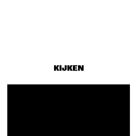
ALLISON MILLER’S BOOM TIC BOOM
  •  
17:30
YENISEI
ALOE BLACC
  •  
17:45
NILE
DONNA LEAKE
  •  
17:45
TIGRIS
KIJKEN
OUMOU SANGARÉ
  •  
17:45
CONGO
MULATU ASTATKE
  •  
18:00
MADEIRA
NORTH SEA JAZZ QUIZ
  •  
18:00
HUDSON TERRACE
FIEH
  •  
18:15