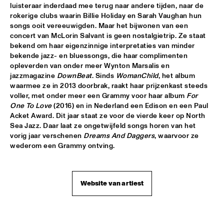
CODARTS TALENT STAGE
luisteraar inderdaad mee terug naar andere tijden, naar de 
rokerige clubs waarin Billie Holiday en Sarah Vaughan hun 
MACIEJ OBARA QUARTET
  •  
15:30
songs ooit vereeuwigden. Maar het bijwonen van een 
concert van McLorin Salvant is geen nostalgietrip. Ze staat 
YENISEI
bekend om haar eigenzinnige interpretaties van minder 
bekende jazz- en bluessongs, die haar complimenten 
BOKANTÉ WITH SPECIAL GUESTS
  •  
15:45
opleverden van onder meer Wynton Marsalis en 
CONGO
jazzmagazine 
DownBeat
. Sinds 
WomanChild
, het album 
waarmee ze in 2013 doorbrak, raakt haar prijzenkast steeds 
NATHANIEL RATELIFF AND THE NIGHT SWEATS 
  •  
15:45
voller, met onder meer een Grammy voor haar album 
For 
One To Love
 (2016) en in Nederland een Edison en een Paul 
NILE
Acket Award. Dit jaar staat ze voor de vierde keer op North 
Sea Jazz. Daar laat ze ongetwijfeld songs horen van het 
QUEEN OF SHEBA: KIDJO AND MAALOUF WITH CASCO 
PHILHARMONIC
  •  
16:00
vorig jaar verschenen 
Dreams And Daggers
, waarvoor ze 
wederom een Grammy ontving. 
AMAZON
MARTIN FONDSE ORCHESTRA WITH SPECIAL 
GUESTS
  •  
16:00
Website van artiest
MADEIRA
DOWNBEAT BLINDFOLD TEST WITH VIJAY IYER
  •  
16:15
HUDSON TERRACE