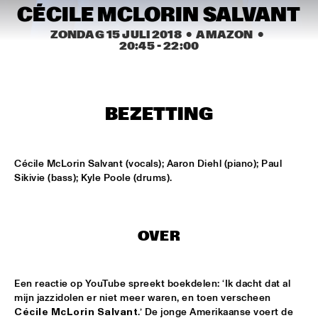
MISSISSIPPI
CÉCILE MCLORIN SALVANT
ZONDAG 15 JULI 2018
  •  AMAZON
  •  
BLUE FLAMINGO
  •  
15:00
20:45
 - 
22:00
TIGRIS
DENNIS AALSE YOUTH ORCHESTRA
  •  
15:00
CONGO SQUARE
BEZETTING
VINCENT HOUDIJK & VINNIEVIBES
  •  
15:00
VOLGA
Cécile McLorin Salvant (vocals); Aaron Diehl (piano); Paul 
Sikivie (bass); Kyle Poole (drums).
MATHIAS EICK QUINTET
  •  
15:15
HUDSON
OVER
RUBEN HEIN
  •  
15:15
DARLING
CHECK OUT ROTTERDAM'S BEST MUSIC STUDENTS 
Een reactie op YouTube spreekt boekdelen: ‘Ik dacht dat al 
PERFORMING ON THE CODARTS TALENT STAGE AT NILE 
mijn jazzidolen er niet meer waren, en toen verscheen 
SQUARE
  •  
15:15
Cécile McLorin Salvant
.’ De jonge Amerikaanse voert de 