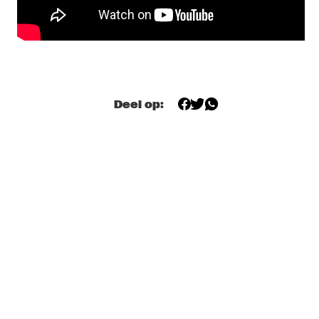
MISSISSIPPI
SELAH SUE ACOUSTIC 
  •  
18:30
AMAZON
ERIC VLOEIMANS' LEVANTER
  •  
18:45
Deel op:
HUDSON
MESHELL NDEGEOCELLO
  •  
18:45
DARLING
KANSAS SMITTY'S HOUSE BAND
  •  
19:00
CONGO SQUARE
UNDER THE SURFACE               
  •  
19:00
VOLGA
RUBEN BLADES & ROBERTO DELGADO SALSA BIG 
BAND
  •  
19:00