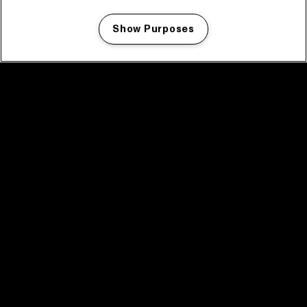
Show Purposes
Manage my cookies
facebook icon
facebook icon
facebook icon
facebook icon
facebook icon
Home
Programma
Programma archief
Nieuws
Tickets
Videoterugblik 2025
2025 in webstories