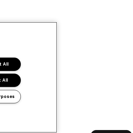
 All
 All
rposes