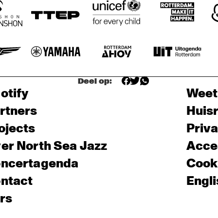
Deel op:
otify
Weet
rtners
Huis
ojects
Priv
er North Sea Jazz
Acces
ncertagenda
Cooki
ntact
Engli
rs