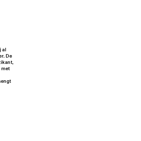
VUMA LEVIN QUINTET
ALEX MERCADO TRIO
 
ALTIN GÜN
HANNAH 
WILLIAMS & THE 
AFFIRMATIONS
 al 
r. De 
DJ MICKSTER
kant, 
 met 
engt 
1:00
21:30
22:00
22:30
23:00
23:30
00:00
00:30
PANEL JAZZ 
NORTH SEA LATE 
BASS NOW WITH 
NIGHT
LEAGUE & 
MILLER
NTS PERFORMING ON THE CODARTS 