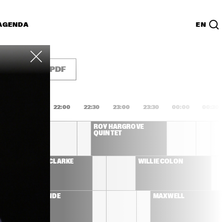
AGENDA
EN
Lijst
PDF
1:00
21:30
22:00
22:30
23:00
23:30
00:00
00:30
 QUINTET 
ROY HARGROVE 
L GUEST 
QUINTET
LL
STANLEY CLARKE 
WILLIE COLÓN
BAND
EMELI SANDÉ
MAXWELL