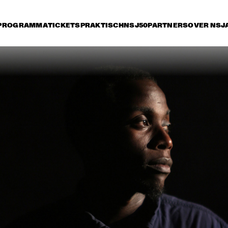
PROGRAMMA
TICKETS
PRAKTISCH
NSJ50
PARTNERS
OVER NSJ
ijdag 13 juli
zaterdag 14 juli
zondag 15 juli
17:30
18:00
18:30
19:00
19:30
20:00
20:30
2
RUTHIE FOSTER WITH 
KURT ELLING
ESPOO BIG BAND    
WITH SPECIA
MARQUIS HI
MARIA SCHNEIDER 
CHARLES LLOYD & THE 
AND ENSEMBLE 
MARVELS FEAT. 
DENADA
FRISELL, ROGERS, 
HARLAND
THE O'JAYS
MARCUS MILLER