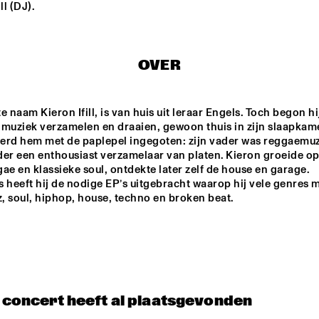
ll (DJ).
KIKA SPRANGERS 
CLAUDIO JR DE ROSA 
QUINTET
QUARTET
OVER
ANDS 
DURAND JONES 
JERÔME HOL
TEN 
& THE 
RKEST
INDICATIONS
te naam Kieron Ifill, is van huis uit leraar Engels. Toch begon hij
 muziek verzamelen en draaien, gewoon thuis in zijn slaapkame
PHILIPPONA JAZZ LOST AND FOUND
K15
erd hem met de paplepel ingegoten: zijn vader was reggaemuzi
der een enthousiast verzamelaar van platen. Kieron groeide op
ae en klassieke soul, ontdekte later zelf de house en garage. 
 heeft hij de nodige EP’s uitgebracht waarop hij vele genres m
z, soul, hiphop, house, techno en broken beat. 
17:30
18:00
18:30
19:00
19:30
20:00
20:30
2
DOWNBEAT 
CLINIC CORY 
NORTH SEA JAZZ 
HENRY
BLINDFOLD TEST 
QUIZ
WITH KURT 
ELLING
CHECK OUT ROTTERDAM'S BEST MUSIC STUDE
TALENT STAGE AT NILE SQUARE
t concert heeft al plaatsgevonden