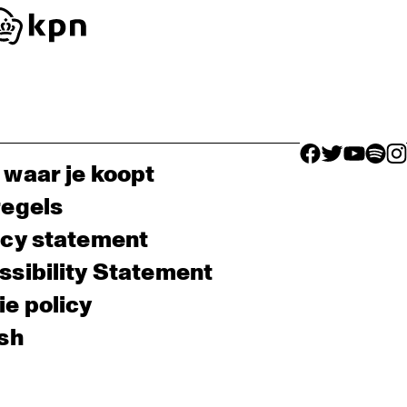
facebook icon
facebook ico
facebook 
facebo
fac
 waar je koopt
regels
acy statement
sibility Statement
e policy
sh