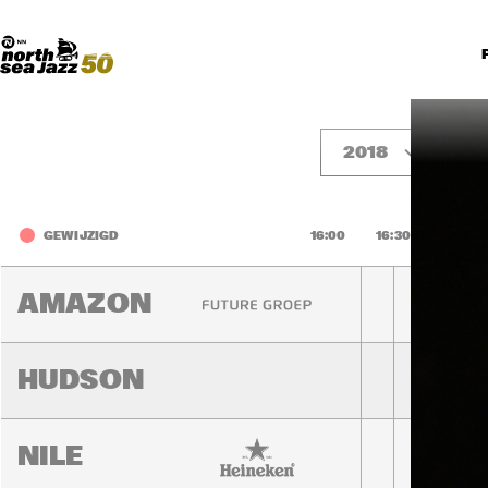
Madeira Avenue
KUNST
Boogieball
North Sea Round Town
2018
vr
GEWIJZIGD
16:00
16:30
17:00
AMAZON
HUDSON
NILE