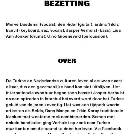
MISSISSIPPI
BEZETTING
DJ PHILIPPONA JAZZ LOST AND FOUND
  •  
17:00
TIGRIS
Merve Dasdemir (vocals); Ben Rider (guitar); Erdinc Yildiz 
Ecevit (keyboard, saz, vocals); Jasper Verhulst (bass); Lisa 
Ann Jonker (drums); Gino Groeneveld (percussion).
CAMERON GRAVES TRIO
  •  
17:15
CONGO
KIKA SPRANGERS QUINTET
  •  
17:15
OVER
VOLGA
MARIA SCHNEIDER AND ENSEMBLE DENADA
  •  
17:15
De Turkse en Nederlandse culturen leven al eeuwen naast 
HUDSON
elkaar, dus een gezamenlijke band kon niet uitblijven. Het 
internationale avontuur begon toen bassist Jasper Verhulst 
NORTH SEA JAZZ COMPOSITION PROJECT 2018: PHILIPP 
na een optreden in Istanbul betoverd werd door het Turkse 
RÜTTGERS 
  •  
17:15
geluid van de jaren zeventig. Het was een tijdperk waarin 
MADEIRA
artiesten als Selda, Barış Manço en Erkin Koray traditionele 
klanken met westerse rock combineerden. Samen met 
enkele bandleden ging Verhulst op zoek naar Turkse 
THE O'JAYS
  •  
17:15
muzikanten om die sound te doen herleven. Via Facebook 
NILE