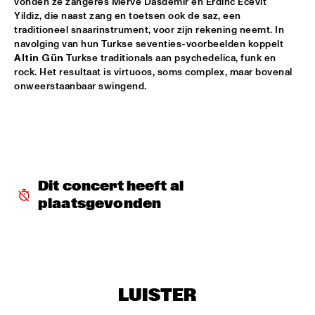
vonden ze zangeres Merve Dasdemir en Erdinc Ecevit 
Yildiz, die naast zang en toetsen ook de saz, een 
DOWNBEAT BLINDFOLD TEST WITH KURT ELLING
  •  
17:30
traditioneel snaarinstrument, voor zijn rekening neemt. In 
HUDSON TERRACE
navolging van hun Turkse seventies-voorbeelden koppelt 
Altin Gün 
Turkse traditionals aan psychedelica, funk en 
SNARKY PUPPY & METROPOLE ORKEST CONDUCTED BY 
rock. Het resultaat is virtuoos, soms complex, maar bovenal 
JULES BUCKLEY     
  •  
17:30
onweerstaanbaar swingend. 
MAAS
GILAD HEKSELMAN TRIO
  •  
17:45
YENISEI
RUTHIE FOSTER WITH ESPOO BIG BAND    
  •  
18:00
Dit concert heeft al 
AMAZON
plaatsgevonden
IBEYI
  •  
18:15
DARLING
DENNIS AALSE YOUTH ORCHESTRA
  •  
18:30
CONGO SQUARE
LUISTER