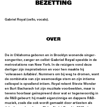
MISSISSIPPI
BEZETTING
DJ PHILIPPONA JAZZ LOST AND FOUND
  •  
17:00
TIGRIS
Gabriel Royal (cello, vocals).
CAMERON GRAVES TRIO
  •  
17:15
CONGO
OVER
KIKA SPRANGERS QUINTET
  •  
17:15
VOLGA
De in Oklahoma geboren en in Brooklyn wonende singer-
songwriter, zanger en cellist 
Gabriel Royal
 speelde in de 
MARIA SCHNEIDER AND ENSEMBLE DENADA
  •  
17:15
metrostations van New York. In de reizigers vond deze 
HUDSON
dertiger zijn inspiratiebron en voor hen maakte hij 
'volwassen 
lullabies
'. Nummers om bij weg te dromen, want 
NORTH SEA JAZZ COMPOSITION PROJECT 2018: PHILIPP 
de combinatie van zijn weemoedige stem en zijn intieme 
RÜTTGERS 
  •  
17:15
cellospel is opvallend intiem. Royal rekent Stevie Wonder 
MADEIRA
en Burt Bacharach tot zijn muzikale voorbeelden, maar is 
tevens hoorbaar geïnspireerd door wat er tegenwoordig in 
de R&B gebeurt: hij maakt eigenzinnige en dappere R&B-
THE O'JAYS
  •  
17:15
muziek, zoals die ook wordt gemaakt door artiesten als 
NILE