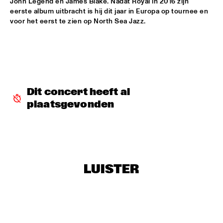
John Legend en James Blake. Nadat Royal in 2016 zijn 
eerste album uitbracht is hij dit jaar in Europa op tournee en 
DOWNBEAT BLINDFOLD TEST WITH KURT ELLING
  •  
17:30
voor het eerst te zien op North Sea Jazz.
HUDSON TERRACE
SNARKY PUPPY & METROPOLE ORKEST CONDUCTED BY 
JULES BUCKLEY     
  •  
17:30
MAAS
GILAD HEKSELMAN TRIO
  •  
17:45
Dit concert heeft al 
YENISEI
plaatsgevonden
RUTHIE FOSTER WITH ESPOO BIG BAND    
  •  
18:00
AMAZON
IBEYI
  •  
18:15
LUISTER
DARLING
DENNIS AALSE YOUTH ORCHESTRA
  •  
18:30
CONGO SQUARE