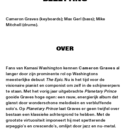
MISSISSIPPI
DJ PHILIPPONA JAZZ LOST AND FOUND
  •  
17:00
Cameron Graves (keyboards); Max Gerl (bass); Mike 
TIGRIS
Mitchell (drums).
CAMERON GRAVES TRIO
  •  
17:15
CONGO
OVER
KIKA SPRANGERS QUINTET
  •  
17:15
VOLGA
Fans van Kamasi Washington kennen 
Cameron Graves
 al 
langer door zijn prominente rol op Washingtons 
MARIA SCHNEIDER AND ENSEMBLE DENADA
  •  
17:15
meesterlijke debuut 
The Epic
. Nu is het tijd voor de 
HUDSON
visionaire pianist en componist om zelf in de schijnwerpers 
te staan. Met het vorig jaar uitgebrachte 
Planetary Prince
NORTH SEA JAZZ COMPOSITION PROJECT 2018: PHILIPP 
gooide Graves hoge ogen: een rauw, energierijk album dat 
RÜTTGERS 
  •  
17:15
glanst door wonderschone melodieën en verbluffende 
MADEIRA
solo's. Op 
Planetary Prince 
laat Graves er geen twijfel over 
bestaan een klassieke achtergrond te hebben.
Met de 
THE O'JAYS
  •  
17:15
grootste virtuositeit imponeert hij met spetterende 
arpeggio's en crescendo's, omlijst door jazz en nu-metal. 
NILE