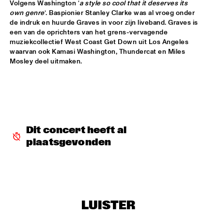
Volgens Washington ‘
a style so cool that it deserves its 
own genre
’. Baspionier Stanley Clarke was al vroeg onder 
DOWNBEAT BLINDFOLD TEST WITH KURT ELLING
  •  
17:30
de indruk en huurde Graves in voor zijn liveband. Graves is 
HUDSON TERRACE
een van de oprichters van het grens-vervagende 
muziekcollectief West Coast Get Down uit Los Angeles 
SNARKY PUPPY & METROPOLE ORKEST CONDUCTED BY 
waarvan ook Kamasi Washington, Thundercat en Miles 
JULES BUCKLEY     
  •  
17:30
Mosley deel uitmaken. 
MAAS
GILAD HEKSELMAN TRIO
  •  
17:45
YENISEI
RUTHIE FOSTER WITH ESPOO BIG BAND    
  •  
18:00
Dit concert heeft al 
AMAZON
plaatsgevonden
IBEYI
  •  
18:15
DARLING
DENNIS AALSE YOUTH ORCHESTRA
  •  
18:30
CONGO SQUARE
LUISTER