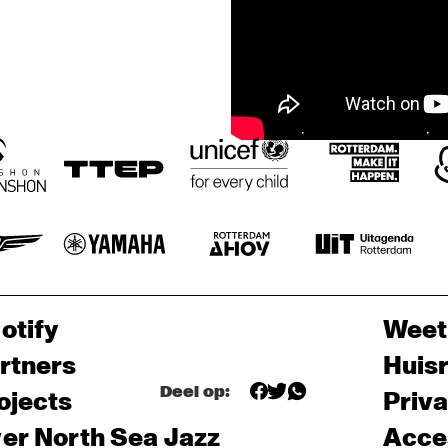
otify
Weet
rtners
Huis
Deel op:
ojects
Priv
er North Sea Jazz
Acces