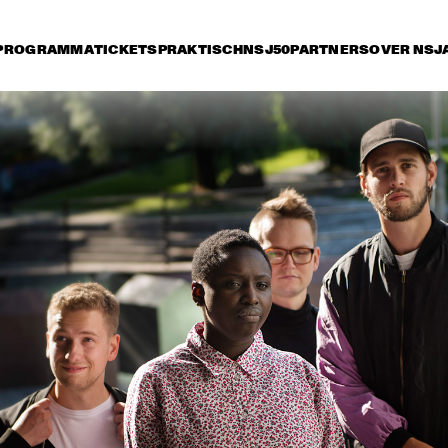
PROGRAMMA
TICKETS
PRAKTISCH
NSJ50
PARTNERS
OVER NSJ
ijdag 13 juli
zaterdag 14 juli
zondag 15 juli
17:30
18:00
18:30
19:00
19:30
20:00
20:30
2
RUTHIE FOSTER WITH 
KURT ELLING
ESPOO BIG BAND    
WITH SPECIA
MARQUIS HI
MARIA SCHNEIDER 
CHARLES LLOYD & THE 
AND ENSEMBLE 
MARVELS FEAT. 
DENADA
FRISELL, ROGERS, 
HARLAND
THE O'JAYS
MARCUS MILLER