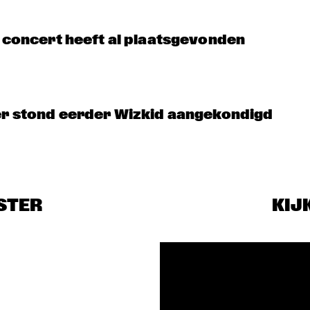
t concert heeft al plaatsgevonden
er stond eerder Wizkid aangekondigd
STER
KIJ