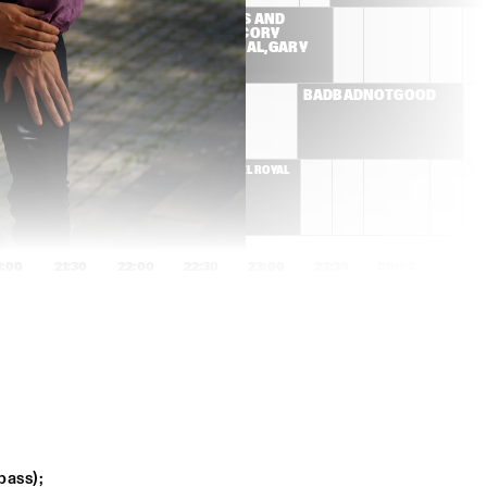
 JR.
THE ROOTS AND 
FRIENDS: CORY 
HENRY, BILAL, GARY 
CLARK JR
CHRIS DAVE & THE 
BADBADNOTGOOD
DRUMHEDZ    
ROYAL
GABRIEL ROYAL
1:00
21:30
22:00
22:30
23:00
23:30
00:00
00:30
TOM MISCH
ROHEY
JOHN SURMAN & 
TORD GUSTAVSEN 
BILL FRISELL
FEATURING SIMIN 
TANDER
SLOWLY ROLLING 
JASPER HØIBY'S 
ass); 
CAMERA
FELLOW CREATURES