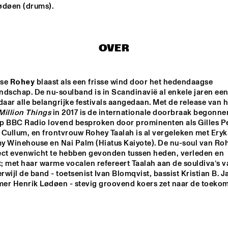
ødøen (drums).
KIKA SPRANGERS 
CLAUDIO JR DE ROSA 
QUINTET
QUARTET
OVER
ANDS 
DURAND JONES 
JERÔME HOL
TEN 
& THE 
RKEST
INDICATIONS
se
 Rohey
 blaast als een frisse wind door het hedendaagse 
ndschap. De nu-soulband is in Scandinavië al enkele jaren een
PHILIPPONA JAZZ LOST AND FOUND
K15
daar alle belangrijke festivals aangedaan. Met de release van he
Million Things
 in 2017 is de internationale doorbraak begonnen
 op BBC Radio lovend besproken door prominenten als Gilles Pe
 Cullum, en frontvrouw Rohey Taalah is al vergeleken met Eryk
17:30
18:00
18:30
19:00
19:30
20:00
20:30
2
 Winehouse en Nai Palm (Hiatus Kaiyote). De nu-soul van Rohey
ect evenwicht te hebben gevonden tussen heden, verleden en 
DOWNBEAT 
CLINIC CORY 
NORTH SEA JAZZ 
; met haar warme vocalen refereert Taalah aan de souldiva’s va
HENRY
BLINDFOLD TEST 
QUIZ
erwijl de band - toetsenist Ivan Blomqvist, bassist Kristian B. J
WITH KURT 
ELLING
er Henrik Lødøen - stevig groovend koers zet naar de toekom
CHECK OUT ROTTERDAM'S BEST MUSIC STUDE
TALENT STAGE AT NILE SQUARE