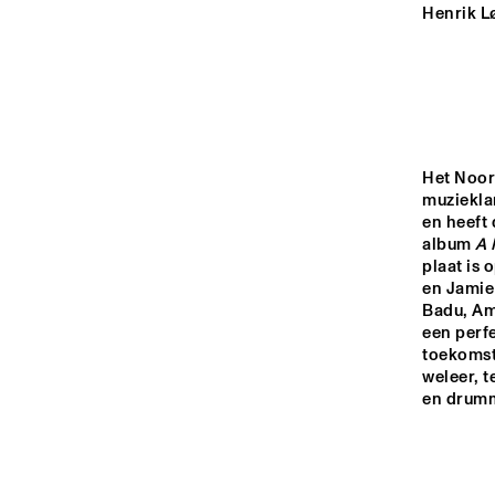
YENISEI
Henrik L
VOLGA
NEDERL
STUDEN
MISSISSIPPI
JAZZ O
Het Noor
muziekla
DJ 
en heeft 
TIGRIS
album 
A 
plaat is
en Jamie
16:00
16:30
17:00
Badu, Amy
een perf
toekomst
HUDSON TERRACE
weleer, t
en drumm
CODARTS TALENT 
STAGE