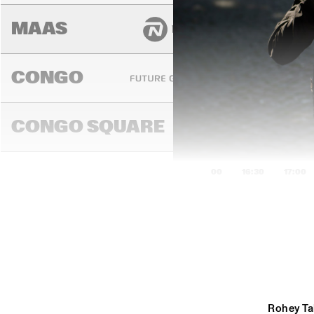
MAAS
CONGO
CONGO SQUARE
16:00
16:30
17:00
DARLING
MADEIRA
Rohey Tal