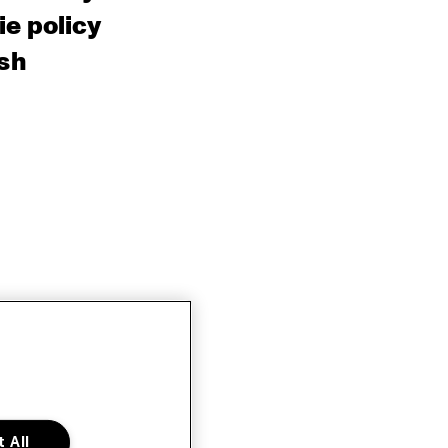
e policy
sh
 All