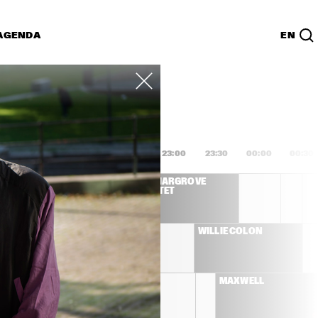
AGENDA
EN
Lijst
PDF
1:00
21:30
22:00
22:30
23:00
23:30
00:00
00:30
 QUINTET 
ROY HARGROVE 
L GUEST 
QUINTET
LL
STANLEY CLARKE 
WILLIE COLÓN
BAND
EMELI SANDÉ
MAXWELL