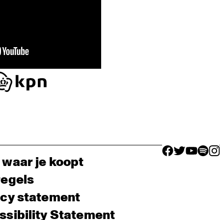
facebook icon
facebook ico
facebook 
facebo
fac
 waar je koopt
regels
acy statement
sibility Statement