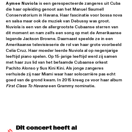
DARLING
Aymee Nuviola
 is een gerespecteerde zangeres uit Cuba 
die haar opleiding genoot aan het Manuel Saumell 
STEVE COLEMAN
  •  
15:15
Conservatorium in Havana. Haar fascinatie voor bossa nova 
en salsa maar ook de muziek van Debussy was groot. 
MADEIRA
Nuviola is een van de allergrootste Cubaanse sterren van 
dit moment en nam zelfs een song op met de Amerikaanse 
MICHELLE DAVID & THE GOSPEL SESSIONS
  •  
15:30
legende Jackson Browne. Daarnaast speelde ze in een 
CONGO
Amerikaanse televisieserie de rol van haar grote voorbeeld 
Celia Cruz. Haar moeder leerde Nuviola al op negenjarige 
PHRONESIS & NEW ROTTERDAM JAZZ ORCHESTRA 
leeftijd piano spelen. Op 15-jarige leeftijd werd zij samen 
EXTENDED
  •  
15:30
met haar zus lid van het befaamde Cubaanse orkest 
HUDSON
Pachito Alonso y Sus Kini Kini. Als jonge zangeres 
verhuisde zij naar Miami waar haar solocarrière pas echt 
ST. PAUL AND THE BROKEN BONES
  •  
15:45
goed van de grond kwam. In 2015 kreeg ze voor haar album 
NILE
First Class To Havana 
een Grammy nominatie. 
BEN VAN GELDER QUINTET
  •  
16:00
YENISEI
THE BLUES LIVES ON WITH DOYLE BRAMHALL II
  •  
16:00
JAZZ CAFE
Dit concert heeft al 