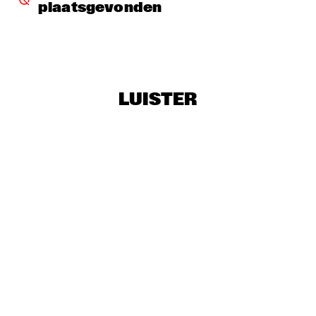
plaatsgevonden
THE BLUES LIVES ON PANEL WITH DOYLE BRAMHALL 
II
  •  
16:00
JAZZ CAFE
CORY HENRY & JACOB COLLIER WITH METROPOLE ORKEST 
CONDUCTED BY JULES BUCKLEY
  •  
16:15
LUISTER
MAAS
CHICK COREA & TRONDHEIM JAZZ ORCHESTRA
  •  
16:30
AMAZON
SWING DE PARIS
  •  
16:45
CONGO SQUARE
THE ROOTS OF MUSIC MARCHING CRUSADERS
  •  
16:45
MISSISSIPPI
Q&A WITH CRAIG TABORN
  •  
17:00
JAZZ CAFE