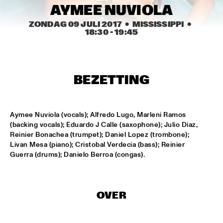
MISSISSIPPI SQUARE
AYMEE NUVIOLA
ZONDAG 09 JULI 2017
  •  MISSISSIPPI
  •  
SWING DE PARIS
  •  
14:45
18:30
 - 
19:45
CONGO SQUARE
DJ DICK ON JAZZ
  •  
15:00
TIGRIS
BEZETTING
MOUNTBATTEN BIG BAND
  •  
15:00
MISSISSIPPI
Aymee Nuviola (vocals); Alfredo Lugo, Marleni Ramos 
(backing vocals); Eduardo J Calle (saxophone); Julio Diaz, 
CHECK OUT ROTTERDAM'S BEST MUSIC STUDENTS 
Reinier Bonachea (trumpet); Daniel Lopez (trombone); 
PERFORMING ON THE CODARTS TALENT STAGE ON NILE 
Livan Mesa (piano); Cristobal Verdecia (bass); Reinier 
SQUARE
  •  
15:00
Guerra (drums); Danielo Berroa (congas).
CODARTS TALENT STAGE
FUENSANTA MÉNDEZ QUINTET
  •  
15:15
VOLGA
OVER
MATTHEW HERBERT’S BREXIT BIG BAND
  •  
15:15