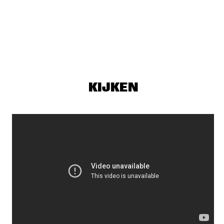
PETER EVANS & LEVY LORENZO
  •  
17:00
VOLGA
TIEN SON
  •  
17:00
TIGRIS
LIBERTY ELLMAN SEXTET
  •  
17:15
KIJKEN
MADEIRA
MAVIS STAPLES
  •  
17:30
CONGO
THE CINEMATIC ORCHESTRA
  •  
17:30
DARLING
JAZZ - THE STORY 100 YEARS OF JAZZ RECORDINGS 
  •  
17:45
HUDSON
MACEO PARKER
  •  
17:45