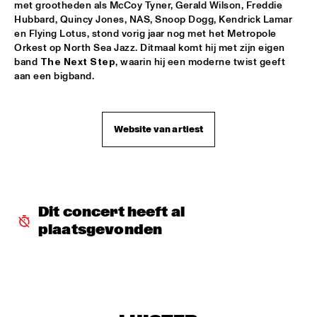
met grootheden als McCoy Tyner, Gerald Wilson, Freddie 
THE BLUES LIVES ON PANEL WITH DOYLE BRAMHALL 
Hubbard, Quincy Jones, NAS, Snoop Dogg, Kendrick Lamar 
II
  •  
16:00
en Flying Lotus, stond vorig jaar nog met het Metropole 
JAZZ CAFE
Orkest op North Sea Jazz. Ditmaal komt hij met zijn eigen 
band 
The Next Step
, waarin hij een moderne twist geeft 
CORY HENRY & JACOB COLLIER WITH METROPOLE ORKEST 
aan een bigband.
CONDUCTED BY JULES BUCKLEY
  •  
16:15
MAAS
CHICK COREA & TRONDHEIM JAZZ ORCHESTRA
  •  
16:30
Website van artiest
AMAZON
SWING DE PARIS
  •  
16:45
CONGO SQUARE
Dit concert heeft al 
THE ROOTS OF MUSIC MARCHING CRUSADERS
  •  
16:45
plaatsgevonden
MISSISSIPPI
Q&A WITH CRAIG TABORN
  •  
17:00
JAZZ CAFE