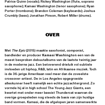
DARLING
Patrice Quinn (vocals); Rickey Washington (flute, soprano 
saxophone); Kamasi Washington (tenor saxophone); Ryan 
Porter (trombone); Brandon Coleman (keyboards); Joshua 
STEVE COLEMAN
  •  
15:15
Crumbly (bass); Jonathan Pinson, Robert Miller (drums).
MADEIRA
MICHELLE DAVID & THE GOSPEL SESSIONS
  •  
15:30
CONGO
OVER
PHRONESIS & NEW ROTTERDAM JAZZ ORCHESTRA 
EXTENDED
  •  
15:30
Met 
The Epic
 (2015) maakte saxofonist, componist, 
HUDSON
bandleider en producer 
Kamasi Washington 
een van de 
meest besproken debuutalbums van de laatste twintig jaar 
ST. PAUL AND THE BROKEN BONES
  •  
15:45
in de moderne jazz. Een betoverend drieluik vol subtiele 
NILE
invloeden uit hiphop, R&B, latin en Afrikaanse muziek. Toch 
is de 36-jarige Amerikaan veel meer dan de zoveelste 
crossover-artiest. De in Los Angeles opgegroeide 
BEN VAN GELDER QUINTET
  •  
16:00
alleskunner heeft namelijk een echte jazzachtergrond. Zo 
YENISEI
vormde hij al in high school The Young Jazz Giants, een 
kwartet met onder meer bassist Thundercat waarvan de 
THE BLUES LIVES ON WITH DOYLE BRAMHALL II
  •  
16:00
overige groepsleden nog steeds de basis van zijn huidige 
JAZZ CAFE
band vormen. Kamasi, die de afgelopen jaren samenwerkte 