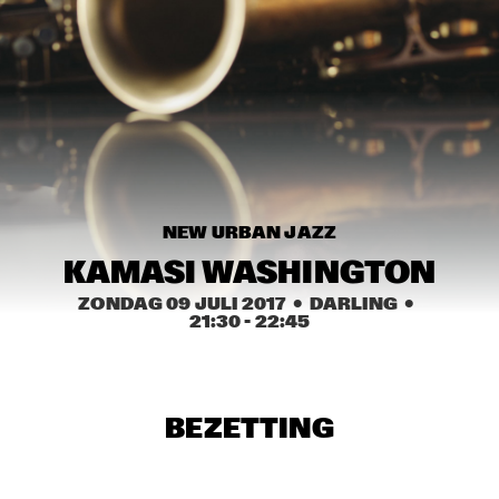
MISSISSIPPI SQUARE
SWING DE PARIS
  •  
14:45
CONGO SQUARE
DJ DICK ON JAZZ
  •  
15:00
TIGRIS
MOUNTBATTEN BIG BAND
  •  
15:00
NEW URBAN JAZZ
MISSISSIPPI
KAMASI WASHINGTON
CHECK OUT ROTTERDAM'S BEST MUSIC STUDENTS 
ZONDAG 09 JULI 2017
  •  DARLING
  •  
PERFORMING ON THE CODARTS TALENT STAGE ON NILE 
21:30
 - 
22:45
SQUARE
  •  
15:00
CODARTS TALENT STAGE
FUENSANTA MÉNDEZ QUINTET
  •  
15:15
VOLGA
BEZETTING
MATTHEW HERBERT’S BREXIT BIG BAND
  •  
15:15