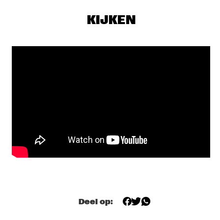
NILE
KIJKEN
DOWNBEAT BLINDFOLD TEST: AMBROSE 
AKINMUSIRE
  •  
18:00
JAZZ CAFE
WOLFGANG MUTHSPIEL QUINTET
  •  
18:00
YENISEI
AYMEE NUVIOLA
  •  
18:30
MISSISSIPPI
KOVACS
  •  
18:45
MAAS
MASECKI / ROGIEWICZ: RAGTIME
  •  
18:45
CONGO SQUARE
Deel op:
ANGLES 9
  •  
19:00
VOLGA