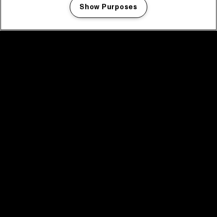
Show Purposes
Manage my cookies
facebook icon
facebook icon
facebook icon
facebook icon
facebook icon
Home
Programma
Programma archief
Nieuws
Tickets
Videoterugblik 2025
2025 in webstories
Spotify