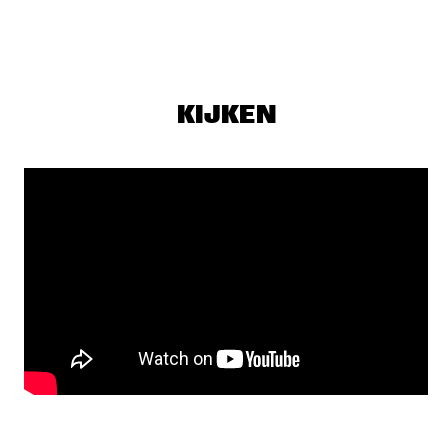
ROBERTO FONSECA
  •  
19:00
CONGO
Q&A SHABAKA HUTCHINGS
  •  
19:00
JAZZ CAFE
KIJKEN
ALA.NI
  •  
19:15
MADEIRA
GLADYS KNIGHT
  •  
19:15
NILE
EKDOMS FUNKY WEEKEND TRIP
  •  
19:30
TIGRIS
ESTAFEST
  •  
19:30
YENISEI
SHOWS VANAF 20:00