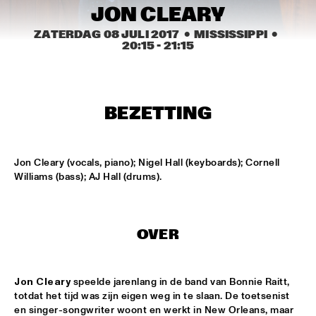
MISSISSIPPI SQUARE
JON CLEARY
ZATERDAG 08 JULI 2017
  •  MISSISSIPPI
  •  
UNIVERSITY OF TEXAS JAZZ ORCHESTRA
  •  
16:45
20:15
 - 
21:15
MISSISSIPPI
JOHN BEASLEY PRESENTS MONK'ESTRA
  •  
17:00
HUDSON
BEZETTING
JORDAN RAKEI
  •  
17:00
DARLING
Jon Cleary (vocals, piano); Nigel Hall (keyboards); Cornell 
Williams (bass); AJ Hall (drums).
BOKANTÉ
  •  
17:00
CONGO
OVER
ALL ELLINGTON 
  •  
17:15
MADEIRA
Jon Cleary
 speelde jarenlang in de band van Bonnie Raitt, 
DAVID HELBOCK TRIO
  •  
17:15
totdat het tijd was zijn eigen weg in te slaan. De toetsenist 
VOLGA
en singer-songwriter woont en werkt in New Orleans, maar 