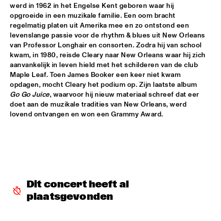
werd in 1962 in het Engelse Kent geboren waar hij 
DJ SANDSTORM'S JAZZ MASH LIVE FEATURING RIK 
opgroeide in een muzikale familie. Een oom bracht 
MOL
  •  
17:15
regelmatig platen uit Amerika mee en zo ontstond een 
TIGRIS
levenslange passie voor de rhythm & blues uit New Orleans 
van Professor Longhair en consorten. Zodra hij van school 
GEORGE BENSON
  •  
17:15
kwam, in 1980, reisde Cleary naar New Orleans waar hij zich 
NILE
aanvankelijk in leven hield met het schilderen van de club 
Maple Leaf. Toen James Booker een keer niet kwam 
opdagen, mocht Cleary het podium op. Zijn laatste album 
MICHIEL STEKELENBURG 5
  •  
17:30
Go Go Juice
, waarvoor hij nieuw materiaal schreef dat eer 
YENISEI
doet aan de muzikale tradities van New Orleans, werd 
lovend ontvangen en won een Grammy Award.
ERIC VLOEIMANS & MARINE BAND OF THE ROYAL 
NETHERLANDS NAVY
  •  
17:45
MAAS
MUSIC & MESSAGE: Q&A WITH XENIA RUBINOS
  •  
17:45
JAZZ CAFE
Dit concert heeft al 
NORAH JONES
  •  
18:00
plaatsgevonden
AMAZON