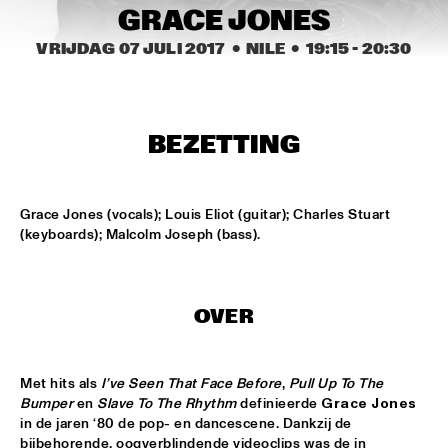
MISSISSIPPI SQUARE
GRACE JONES
VRIJDAG 07 JULI 2017
  •  NILE
  •  
19:15
 - 
20:30
THE JUBILEE BIG BAND 
  •  
16:45
MISSISSIPPI
DJ COLLECTIEF NAALD EN KRAAK
  •  
17:00
BEZETTING
TIGRIS
NORTH SEA JAZZ COMPOSITION PROJECT: MORRIS 
KLIPHUIS - DIMLICHT
  •  
17:15
Grace Jones (vocals); Louis Eliot (guitar); Charles Stuart 
MADEIRA
(keyboards); Malcolm Joseph (bass).
JOHN BEASLEY PRESENTS MONK'ESTRA
  •  
17:15
HUDSON
OVER
KOFFIE
  •  
17:15
CONGO
Met hits als 
I’ve Seen That Face Before
, 
Pull Up To The 
Bumper
 en 
Slave To The Rhythm
 definieerde 
Grace Jones
PHILIPPE LEMM TRIO
  •  
17:15
in de jaren ‘80 de pop- en dancescene. Dankzij de 
VOLGA
bijbehorende, oogverblindende videoclips was de in 