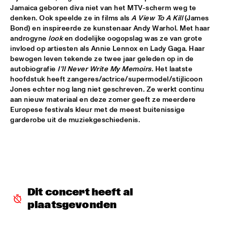
Jamaica geboren diva niet van het MTV-scherm weg te 
LETTUCE
  •  
17:30
denken. Ook speelde ze in films als 
A View To A Kill
 (James 
Bond) en inspireerde ze kunstenaar Andy Warhol. Met haar 
NILE
androgyne 
look
 en dodelijke oogopslag was ze van grote 
invloed op artiesten als Annie Lennox en Lady Gaga. Haar 
SUITE FOR MA DUKES 'TRIBUTE TO J.DILLA' FEATURING 
MIGUEL ATWOOD-FERGUSON
  •  
17:30
bewogen leven tekende ze twee jaar geleden op in de 
autobiografie 
I’ll Never Write My Memoirs
. Het laatste 
DARLING
hoofdstuk heeft zangeres/actrice/supermodel/stijlicoon 
Jones echter nog lang niet geschreven. Ze werkt continu 
MAARTEN HOGENHUIS TRIO
  •  
17:45
aan nieuw materiaal en deze zomer geeft ze meerdere 
YENISEI
Europese festivals kleur met de meest buitenissige 
garderobe uit de muziekgeschiedenis.
WAYNE SHORTER QUARTET WITH CASCO 
PHILHARMONIC
  •  
18:00
AMAZON
THE ROOTS OF MUSIC MARCHING CRUSADERS
  •  
18:15
CONGO SQUARE
Dit concert heeft al 
TROMBONE SHORTY & ORLEANS AVENUE
  •  
18:15
plaatsgevonden
MAAS