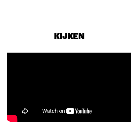
GREG WARD & 10 TONGUES
  •  
19:15
MADEIRA
SOUSA
  •  
19:15
TIGRIS
KIJKEN
ARI HOENIG TRIO
  •  
19:30
YENISEI
Q&A WITH CHICK COREA: 100 YEARS OF JAZZ
  •  
19:30
JAZZ CAFE
LEE RITENOUR & DAVE GRUSIN
  •  
19:30
HUDSON
YUSSEF DAYES PRESENTS BLACK FOCUS
  •  
19:45
DARLING
SHOWS VANAF 20:00