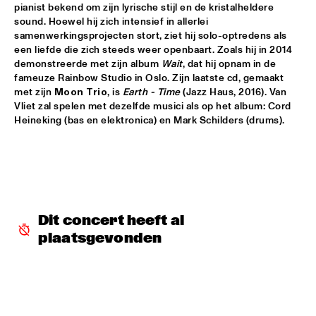
pianist bekend om zijn lyrische stijl en de kristalheldere 
sound. Hoewel hij zich intensief in allerlei 
LETTUCE
  •  
17:30
samenwerkingsprojecten stort, ziet hij solo-optredens als 
NILE
een liefde die zich steeds weer openbaart. Zoals hij in 2014 
demonstreerde met zijn album 
Wait
, dat hij opnam in de 
SUITE FOR MA DUKES 'TRIBUTE TO J.DILLA' FEATURING 
fameuze Rainbow Studio in Oslo. Zijn laatste cd, gemaakt 
MIGUEL ATWOOD-FERGUSON
  •  
17:30
met zijn 
Moon Trio
, is 
Earth - Time
 (Jazz Haus, 2016). Van 
DARLING
Vliet zal spelen met dezelfde musici als op het album: Cord 
Heineking (bas en elektronica) en Mark Schilders (drums).
MAARTEN HOGENHUIS TRIO
  •  
17:45
YENISEI
WAYNE SHORTER QUARTET WITH CASCO 
PHILHARMONIC
  •  
18:00
AMAZON
Dit concert heeft al 
THE ROOTS OF MUSIC MARCHING CRUSADERS
  •  
18:15
plaatsgevonden
CONGO SQUARE
TROMBONE SHORTY & ORLEANS AVENUE
  •  
18:15
MAAS