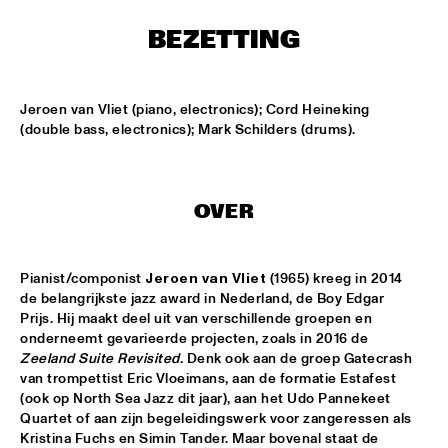
MISSISSIPPI SQUARE
BEZETTING
THE JUBILEE BIG BAND 
  •  
16:45
MISSISSIPPI
Jeroen van Vliet (piano, electronics); Cord Heineking 
DJ COLLECTIEF NAALD EN KRAAK
  •  
17:00
(double bass, electronics); Mark Schilders (drums).
TIGRIS
NORTH SEA JAZZ COMPOSITION PROJECT: MORRIS 
KLIPHUIS - DIMLICHT
  •  
17:15
OVER
MADEIRA
JOHN BEASLEY PRESENTS MONK'ESTRA
  •  
17:15
Pianist/componist 
Jeroen van Vliet
 (1965) kreeg in 2014 
HUDSON
de belangrijkste jazz award in Nederland, de Boy Edgar 
Prijs. Hij maakt deel uit van verschillende groepen en 
onderneemt gevarieerde projecten, zoals in 2016 de 
KOFFIE
  •  
17:15
Zeeland Suite Revisited
. Denk ook aan de groep Gatecrash 
CONGO
van trompettist Eric Vloeimans, aan de formatie Estafest 
(ook op North Sea Jazz dit jaar), aan het Udo Pannekeet 
PHILIPPE LEMM TRIO
  •  
17:15
Quartet of aan zijn begeleidingswerk voor zangeressen als 
VOLGA
Kristina Fuchs en Simin Tander. Maar bovenal staat de 