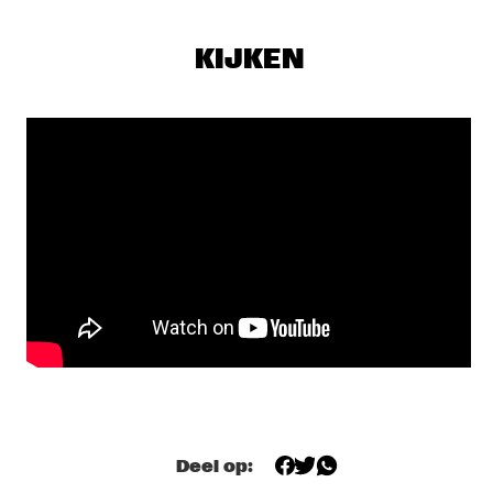
GREG WARD & 10 TONGUES
  •  
19:15
MADEIRA
KIJKEN
SOUSA
  •  
19:15
TIGRIS
ARI HOENIG TRIO
  •  
19:30
YENISEI
Q&A WITH CHICK COREA: 100 YEARS OF JAZZ
  •  
19:30
JAZZ CAFE
LEE RITENOUR & DAVE GRUSIN
  •  
19:30
HUDSON
YUSSEF DAYES PRESENTS BLACK FOCUS
  •  
19:45
DARLING
Deel op:
SHOWS VANAF 20:00